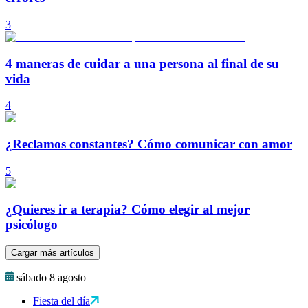
3
4 maneras de cuidar a una persona al final de su
vida
4
¿Reclamos constantes? Cómo comunicar con amor
5
¿Quieres ir a terapia? Cómo elegir al mejor
psicólogo
Cargar más artículos
sábado 8 agosto
Fiesta del día