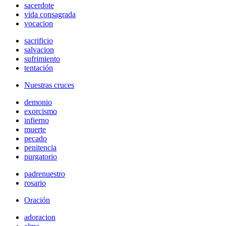
sacerdote
vida consagrada
vocacion
sacrificio
salvacion
sufrimiento
tentación
Nuestras cruces
demonio
exorcismo
infierno
muerte
pecado
penitencia
purgatorio
padrenuestro
rosario
Oración
adoracion