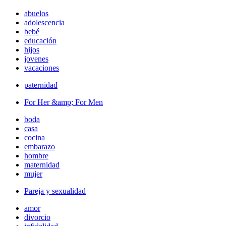
abuelos
adolescencia
bebé
educación
hijos
jovenes
vacaciones
paternidad
For Her &amp; For Men
boda
casa
cocina
embarazo
hombre
maternidad
mujer
Pareja y sexualidad
amor
divorcio