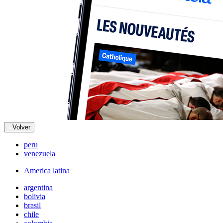
Volver
peru
venezuela
America latina
argentina
bolivia
brasil
chile