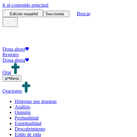
Ir al contenido principal
Buscar
Edición
español
Secciones
Dona ahora
Registro
Dona ahora
Orar
Menú
Oraciones
Historias que inspiran
Análisis
Opinión
Profundidad
Espiritualidad
Descubrimiento
Estilo de vida