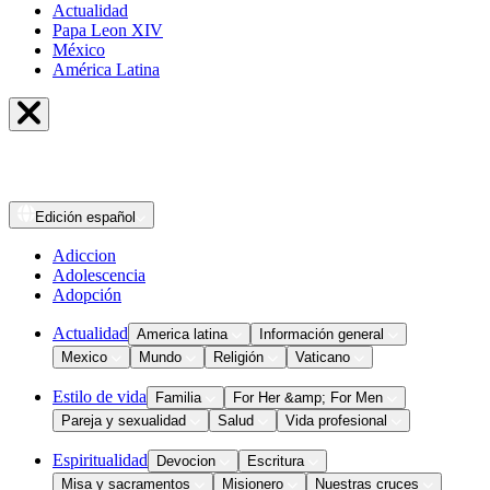
Actualidad
Papa Leon XIV
México
América Latina
Edición
español
Adiccion
Adolescencia
Adopción
Actualidad
America latina
Información general
Mexico
Mundo
Religión
Vaticano
Estilo de vida
Familia
For Her &amp; For Men
Pareja y sexualidad
Salud
Vida profesional
Espiritualidad
Devocion
Escritura
Misa y sacramentos
Misionero
Nuestras cruces