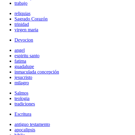
trabajo
reliquias
Sagrado Corazón
trinidad
virgen maria
Devocion
angel
espiritu santo
fatima
guadalupe
inmaculada concepción
jesucristo
milagro
Salmos
teologia
tradiciones
Escritura
antiguo testamento
apocalipsis