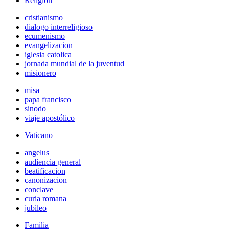
Religión
cristianismo
dialogo interreligioso
ecumenismo
evangelizacion
iglesia catolica
jornada mundial de la juventud
misionero
misa
papa francisco
sinodo
viaje apostólico
Vaticano
angelus
audiencia general
beatificacion
canonizacion
conclave
curia romana
jubileo
Familia