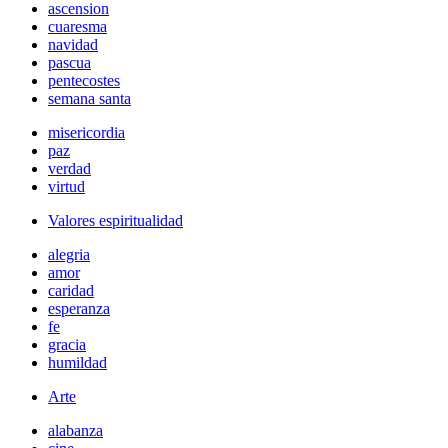
ascension
cuaresma
navidad
pascua
pentecostes
semana santa
misericordia
paz
verdad
virtud
Valores espiritualidad
alegria
amor
caridad
esperanza
fe
gracia
humildad
Arte
alabanza