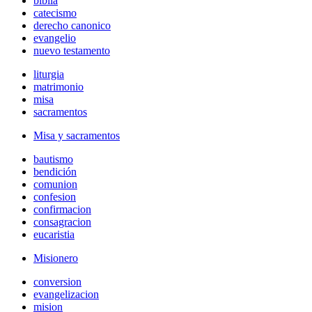
biblia
catecismo
derecho canonico
evangelio
nuevo testamento
liturgia
matrimonio
misa
sacramentos
Misa y sacramentos
bautismo
bendición
comunion
confesion
confirmacion
consagracion
eucaristia
Misionero
conversion
evangelizacion
mision