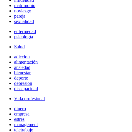
infidelidad
matrimonio
noviazgo
pareja
sexualidad
enfermedad
psicología
Salud
adiccion
alimentación
ansiedad
bienestar
deporte
depresion
discapacidad
Vida profesional
dinero
empresa
estres
management
teletrabajo