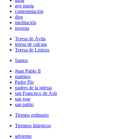
alma
ave maria
contemplación
dios
meditación
novena
Teresa de Ávila
teresa de calcuta
Teresa de Lisieux
Santos
Juan Pablo II
martires
Padre Pío
padres de la iglesia
san Francisco de Asís
san jose
san pablo
Tiempo ordinario
Tiempos litúrgicos
adviento