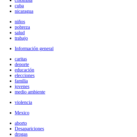
colombia
cuba
nicaragua
niños
pobreza
salud
trabajo
Información general
caritas
deporte
educación
elecciones
familia
jovenes
medio ambiente
violencia
Mexico
aborto
Desapariciones
drogas