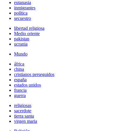
eutanasia
inmigrantes
política
secuestro
libertad religiosa
Medio oriente
pakistan
ucrania
Mundo
áfrica
china
cristianos perseguidos
españa
estados unidos
francia
guerra
religiosas
sacerdote
tierra santa
virgen maria