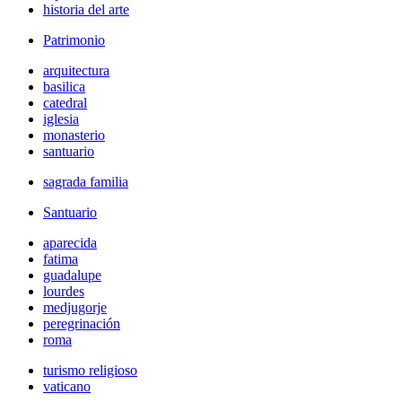
historia del arte
Patrimonio
arquitectura
basilica
catedral
iglesia
monasterio
santuario
sagrada familia
Santuario
aparecida
fatima
guadalupe
lourdes
medjugorje
peregrinación
roma
turismo religioso
vaticano