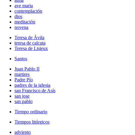
alma
ave maria
contemplación
dios
meditación
novena
Teresa de Ávila
teresa de calcuta
Teresa de Lisieux
Santos
Juan Pablo II
martires
Padre Pío
padres de la iglesia
san Francisco de Asís
san jose
san pablo
Tiempo ordinario
Tiempos litúrgicos
adviento