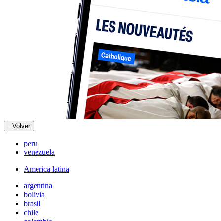
Volver
peru
venezuela
America latina
argentina
bolivia
brasil
chile