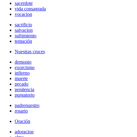
sacerdote
vida consagrada
vocacion
sacrificio
salvacion
sufrimiento
tentación
Nuestras cruces
demonio
exorcismo
infierno
muerte
pecado
penitencia
purgatorio
padrenuestro
rosario
Oración
adoracion