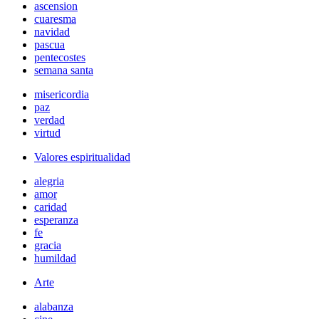
ascension
cuaresma
navidad
pascua
pentecostes
semana santa
misericordia
paz
verdad
virtud
Valores espiritualidad
alegria
amor
caridad
esperanza
fe
gracia
humildad
Arte
alabanza