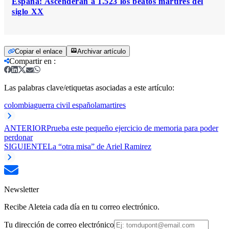
España: Ascenderán a 1.523 los beatos mártires del
siglo XX
Copiar el enlace
Archivar artículo
Compartir en
:
Las palabras clave/etiquetas asociadas a este artículo:
colombia
guerra civil española
martires
ANTERIOR
Prueba este pequeño ejercicio de memoria para poder
perdonar
SIGUIENTE
La “otra misa” de Ariel Ramirez
Newsletter
Recibe Aleteia cada día en tu correo electrónico.
Tu dirección de correo electrónico