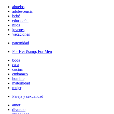
abuelos
adolescencia
bebé
educación
hijos
jovenes
vacaciones
paternidad
For Her &amp; For Men
boda
casa
cocina
embarazo
hombre
maternidad
mujer
Pareja y sexualidad
amor
divorcio