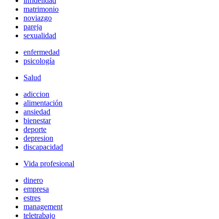
infidelidad
matrimonio
noviazgo
pareja
sexualidad
enfermedad
psicología
Salud
adiccion
alimentación
ansiedad
bienestar
deporte
depresion
discapacidad
Vida profesional
dinero
empresa
estres
management
teletrabajo