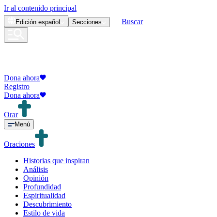
Ir al contenido principal
Buscar
Edición
español
Secciones
Dona ahora
Registro
Dona ahora
Orar
Menú
Oraciones
Historias que inspiran
Análisis
Opinión
Profundidad
Espiritualidad
Descubrimiento
Estilo de vida