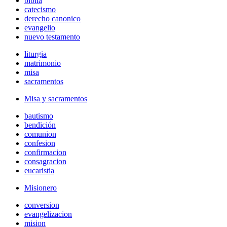
biblia
catecismo
derecho canonico
evangelio
nuevo testamento
liturgia
matrimonio
misa
sacramentos
Misa y sacramentos
bautismo
bendición
comunion
confesion
confirmacion
consagracion
eucaristia
Misionero
conversion
evangelizacion
mision