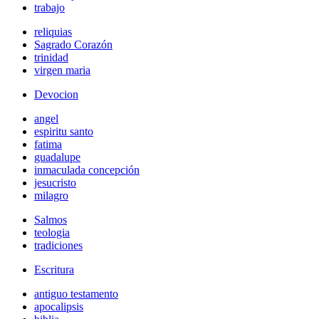
trabajo
reliquias
Sagrado Corazón
trinidad
virgen maria
Devocion
angel
espiritu santo
fatima
guadalupe
inmaculada concepción
jesucristo
milagro
Salmos
teologia
tradiciones
Escritura
antiguo testamento
apocalipsis