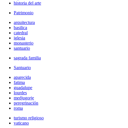
historia del arte
Patrimonio
arquitectura
basilica
catedral
iglesia
monasterio
santuario
sagrada familia
Santuario
aparecida
fatima
guadalupe
lourdes
medjugorje
peregrinación
roma
turismo religioso
vaticano