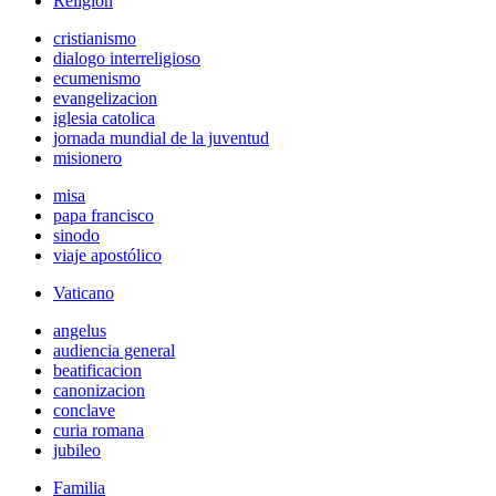
Religión
cristianismo
dialogo interreligioso
ecumenismo
evangelizacion
iglesia catolica
jornada mundial de la juventud
misionero
misa
papa francisco
sinodo
viaje apostólico
Vaticano
angelus
audiencia general
beatificacion
canonizacion
conclave
curia romana
jubileo
Familia