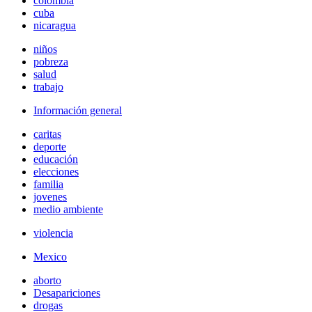
colombia
cuba
nicaragua
niños
pobreza
salud
trabajo
Información general
caritas
deporte
educación
elecciones
familia
jovenes
medio ambiente
violencia
Mexico
aborto
Desapariciones
drogas