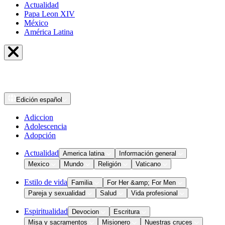
Actualidad
Papa Leon XIV
México
América Latina
Edición
español
Adiccion
Adolescencia
Adopción
Actualidad
America latina
Información general
Mexico
Mundo
Religión
Vaticano
Estilo de vida
Familia
For Her &amp; For Men
Pareja y sexualidad
Salud
Vida profesional
Espiritualidad
Devocion
Escritura
Misa y sacramentos
Misionero
Nuestras cruces