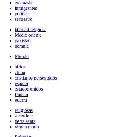
eutanasia
inmigrantes
política
secuestro
libertad religiosa
Medio oriente
pakistan
ucrania
Mundo
áfrica
china
cristianos perseguidos
españa
estados unidos
francia
guerra
religiosas
sacerdote
tierra santa
virgen maria