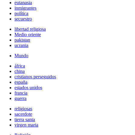
eutanasia
inmigrantes
política
secuestro
libertad religiosa
Medio oriente
pakistan
ucrania
Mundo
áfrica
china
cristianos perseguidos
españa
estados unidos
francia
guerra
religiosas
sacerdote
tierra santa
virgen maria