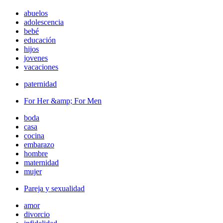
abuelos
adolescencia
bebé
educación
hijos
jovenes
vacaciones
paternidad
For Her &amp; For Men
boda
casa
cocina
embarazo
hombre
maternidad
mujer
Pareja y sexualidad
amor
divorcio