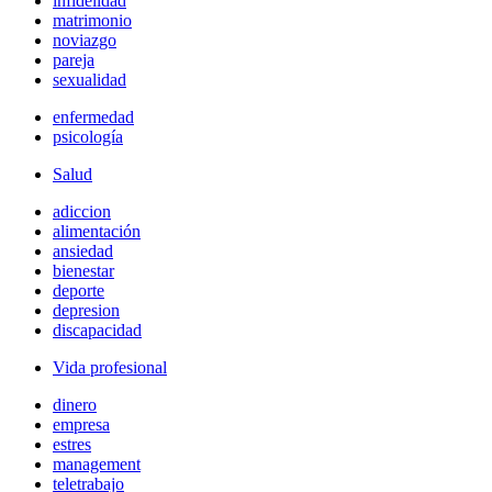
infidelidad
matrimonio
noviazgo
pareja
sexualidad
enfermedad
psicología
Salud
adiccion
alimentación
ansiedad
bienestar
deporte
depresion
discapacidad
Vida profesional
dinero
empresa
estres
management
teletrabajo