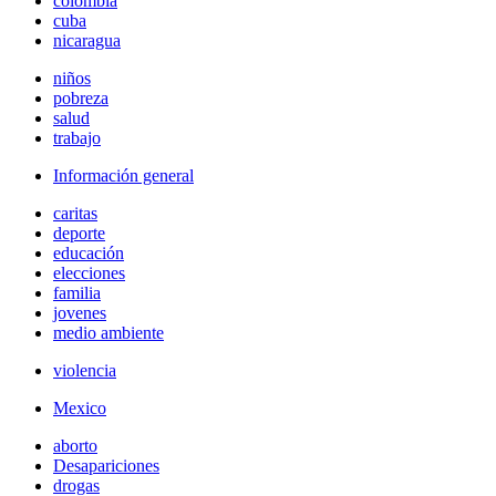
colombia
cuba
nicaragua
niños
pobreza
salud
trabajo
Información general
caritas
deporte
educación
elecciones
familia
jovenes
medio ambiente
violencia
Mexico
aborto
Desapariciones
drogas