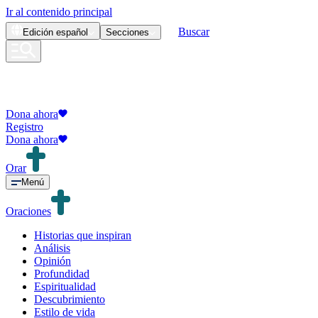
Ir al contenido principal
Buscar
Edición
español
Secciones
Dona ahora
Registro
Dona ahora
Orar
Menú
Oraciones
Historias que inspiran
Análisis
Opinión
Profundidad
Espiritualidad
Descubrimiento
Estilo de vida