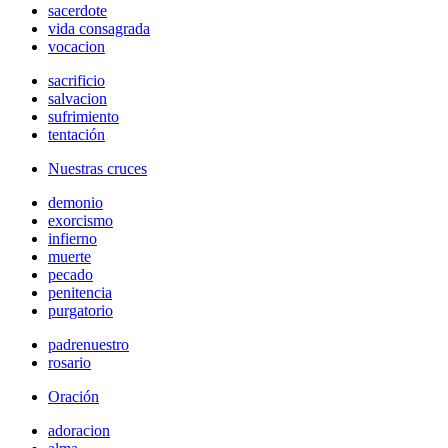
sacerdote
vida consagrada
vocacion
sacrificio
salvacion
sufrimiento
tentación
Nuestras cruces
demonio
exorcismo
infierno
muerte
pecado
penitencia
purgatorio
padrenuestro
rosario
Oración
adoracion