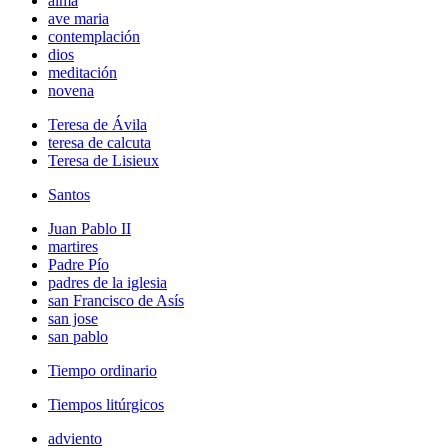
alma
ave maria
contemplación
dios
meditación
novena
Teresa de Ávila
teresa de calcuta
Teresa de Lisieux
Santos
Juan Pablo II
martires
Padre Pío
padres de la iglesia
san Francisco de Asís
san jose
san pablo
Tiempo ordinario
Tiempos litúrgicos
adviento