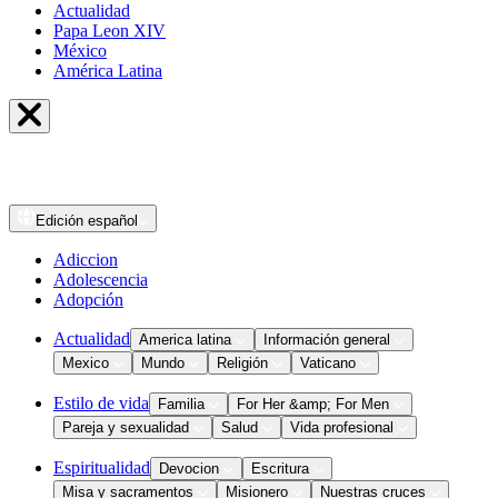
Actualidad
Papa Leon XIV
México
América Latina
Edición
español
Adiccion
Adolescencia
Adopción
Actualidad
America latina
Información general
Mexico
Mundo
Religión
Vaticano
Estilo de vida
Familia
For Her &amp; For Men
Pareja y sexualidad
Salud
Vida profesional
Espiritualidad
Devocion
Escritura
Misa y sacramentos
Misionero
Nuestras cruces