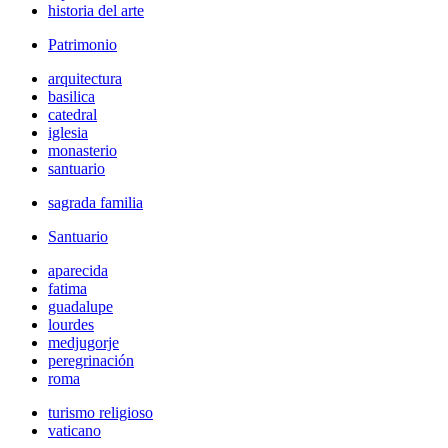
historia del arte
Patrimonio
arquitectura
basilica
catedral
iglesia
monasterio
santuario
sagrada familia
Santuario
aparecida
fatima
guadalupe
lourdes
medjugorje
peregrinación
roma
turismo religioso
vaticano