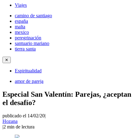
Viajes
camino de santiago
españa
malta
mexico
peregrinación
santuario mariano
tierra santa
✕
Espiritualidad
amor de pareja
Especial San Valentín: Parejas, ¿aceptan
el desafío?
publicado el 14/02/20
|
Hozana
|
2
min de lectura