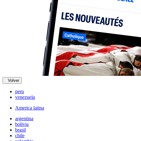
Volver
peru
venezuela
America latina
argentina
bolivia
brasil
chile