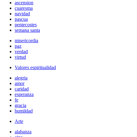
ascension
cuaresma
navidad
pascua
pentecostes
semana santa
misericordia
paz
verdad
virtud
Valores espiritualidad
alegria
amor
caridad
esperanza
fe
gracia
humildad
Arte
alabanza