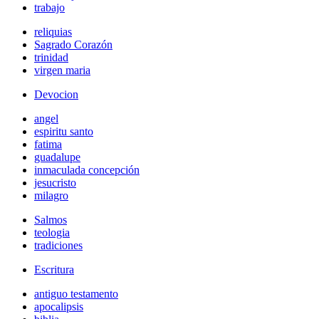
trabajo
reliquias
Sagrado Corazón
trinidad
virgen maria
Devocion
angel
espiritu santo
fatima
guadalupe
inmaculada concepción
jesucristo
milagro
Salmos
teologia
tradiciones
Escritura
antiguo testamento
apocalipsis