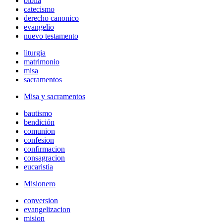
biblia
catecismo
derecho canonico
evangelio
nuevo testamento
liturgia
matrimonio
misa
sacramentos
Misa y sacramentos
bautismo
bendición
comunion
confesion
confirmacion
consagracion
eucaristia
Misionero
conversion
evangelizacion
mision