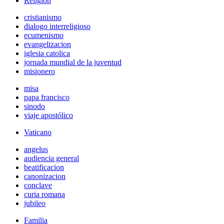
Religión
cristianismo
dialogo interreligioso
ecumenismo
evangelizacion
iglesia catolica
jornada mundial de la juventud
misionero
misa
papa francisco
sinodo
viaje apostólico
Vaticano
angelus
audiencia general
beatificacion
canonizacion
conclave
curia romana
jubileo
Familia