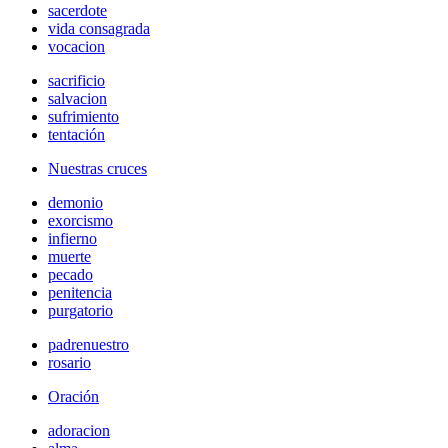
sacerdote
vida consagrada
vocacion
sacrificio
salvacion
sufrimiento
tentación
Nuestras cruces
demonio
exorcismo
infierno
muerte
pecado
penitencia
purgatorio
padrenuestro
rosario
Oración
adoracion