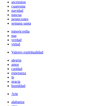
ascension
cuaresma
navidad
pascua
pentecostes
semana santa
misericordia
paz
verdad
virtud
Valores espiritualidad
alegria
amor
caridad
esperanza
fe
gracia
humildad
Arte
alabanza