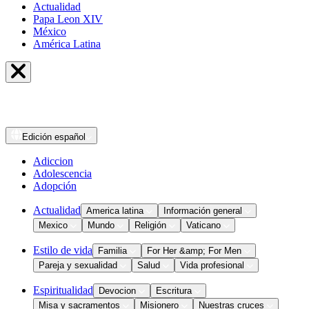
Actualidad
Papa Leon XIV
México
América Latina
Edición
español
Adiccion
Adolescencia
Adopción
Actualidad
America latina
Información general
Mexico
Mundo
Religión
Vaticano
Estilo de vida
Familia
For Her &amp; For Men
Pareja y sexualidad
Salud
Vida profesional
Espiritualidad
Devocion
Escritura
Misa y sacramentos
Misionero
Nuestras cruces