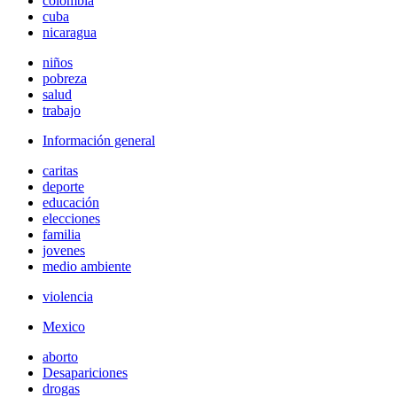
colombia
cuba
nicaragua
niños
pobreza
salud
trabajo
Información general
caritas
deporte
educación
elecciones
familia
jovenes
medio ambiente
violencia
Mexico
aborto
Desapariciones
drogas