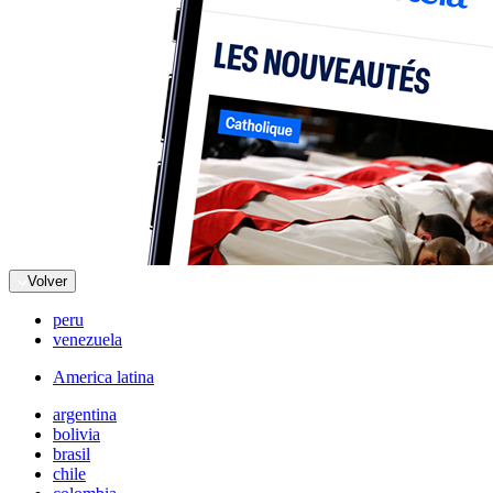
Volver
peru
venezuela
America latina
argentina
bolivia
brasil
chile