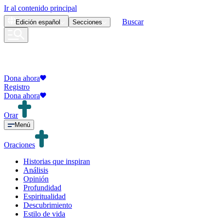
Ir al contenido principal
Buscar
Edición
español
Secciones
Dona ahora
Registro
Dona ahora
Orar
Menú
Oraciones
Historias que inspiran
Análisis
Opinión
Profundidad
Espiritualidad
Descubrimiento
Estilo de vida