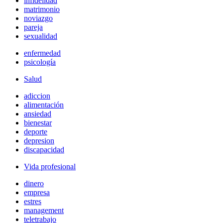
infidelidad
matrimonio
noviazgo
pareja
sexualidad
enfermedad
psicología
Salud
adiccion
alimentación
ansiedad
bienestar
deporte
depresion
discapacidad
Vida profesional
dinero
empresa
estres
management
teletrabajo