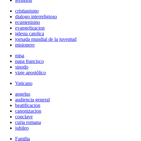
Religión
cristianismo
dialogo interreligioso
ecumenismo
evangelizacion
iglesia catolica
jornada mundial de la juventud
misionero
misa
papa francisco
sinodo
viaje apostólico
Vaticano
angelus
audiencia general
beatificacion
canonizacion
conclave
curia romana
jubileo
Familia