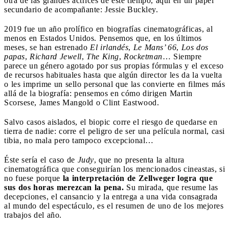
otra de las grandes actrices de este tiempo, aquí en un papel
secundario de acompañante: Jessie Buckley.
2019 fue un año prolífico en biografías cinematográficas, al
menos en Estados Unidos. Pensemos que, en los últimos
meses, se han estrenado
El irlandés
,
Le Mans’ 66
,
Los dos
papas
,
Richard Jewell
,
The King
,
Rocketman
… Siempre
parece un género agotado por sus propias fórmulas y el exceso
de recursos habituales hasta que algún director les da la vuelta
o les imprime un sello personal que las convierte en filmes más
allá de la biografía: pensemos en cómo dirigen Martin
Scorsese, James Mangold o Clint Eastwood.
Salvo casos aislados, el biopic corre el riesgo de quedarse en
tierra de nadie: corre el peligro de ser una película normal, casi
tibia, no mala pero tampoco excepcional…
Éste sería el caso de
Judy
, que no presenta la altura
cinematográfica que conseguirían los mencionados cineastas, si
no fuese porque
la interpretación de Zellweger logra que
sus dos horas merezcan la pena.
Su mirada, que resume las
decepciones, el cansancio y la entrega a una vida consagrada
al mundo del espectáculo, es el resumen de uno de los mejores
trabajos del año.