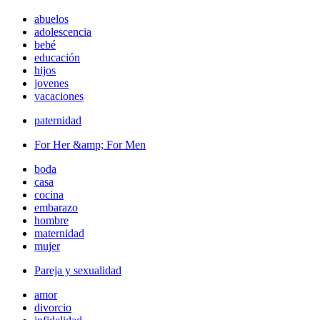
abuelos
adolescencia
bebé
educación
hijos
jovenes
vacaciones
paternidad
For Her &amp; For Men
boda
casa
cocina
embarazo
hombre
maternidad
mujer
Pareja y sexualidad
amor
divorcio