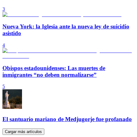
3
Nueva York: la Iglesia ante la nueva ley de suicidio
asistido
4
Obispos estadounidenses: Las muertes de
inmigrantes “no deben normalizarse”
5
El santuario mariano de Medjugorje fue profanado
Cargar más artículos