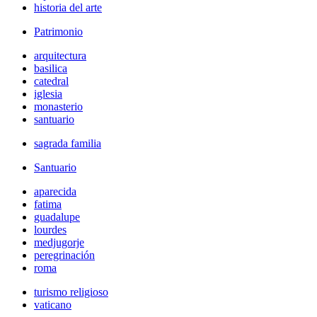
historia del arte
Patrimonio
arquitectura
basilica
catedral
iglesia
monasterio
santuario
sagrada familia
Santuario
aparecida
fatima
guadalupe
lourdes
medjugorje
peregrinación
roma
turismo religioso
vaticano