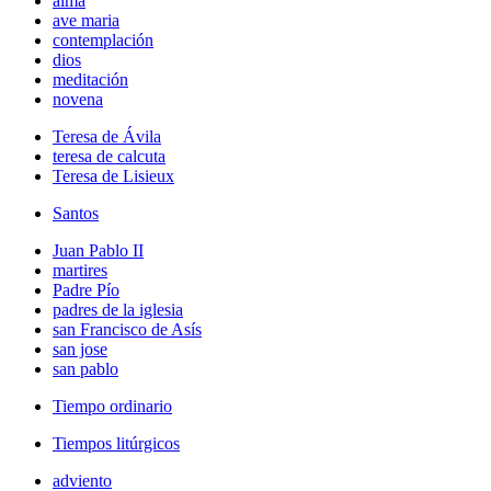
alma
ave maria
contemplación
dios
meditación
novena
Teresa de Ávila
teresa de calcuta
Teresa de Lisieux
Santos
Juan Pablo II
martires
Padre Pío
padres de la iglesia
san Francisco de Asís
san jose
san pablo
Tiempo ordinario
Tiempos litúrgicos
adviento