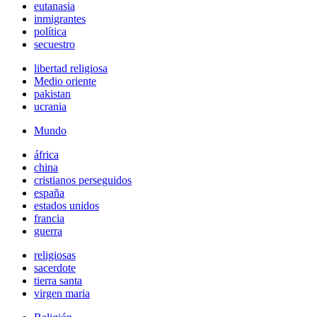
eutanasia
inmigrantes
política
secuestro
libertad religiosa
Medio oriente
pakistan
ucrania
Mundo
áfrica
china
cristianos perseguidos
españa
estados unidos
francia
guerra
religiosas
sacerdote
tierra santa
virgen maria