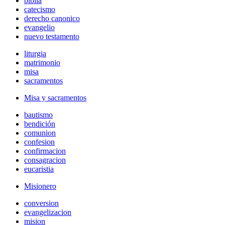
biblia
catecismo
derecho canonico
evangelio
nuevo testamento
liturgia
matrimonio
misa
sacramentos
Misa y sacramentos
bautismo
bendición
comunion
confesion
confirmacion
consagracion
eucaristia
Misionero
conversion
evangelizacion
mision