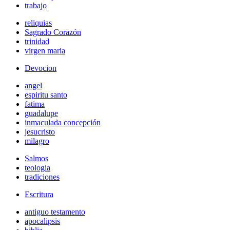
trabajo
reliquias
Sagrado Corazón
trinidad
virgen maria
Devocion
angel
espiritu santo
fatima
guadalupe
inmaculada concepción
jesucristo
milagro
Salmos
teologia
tradiciones
Escritura
antiguo testamento
apocalipsis