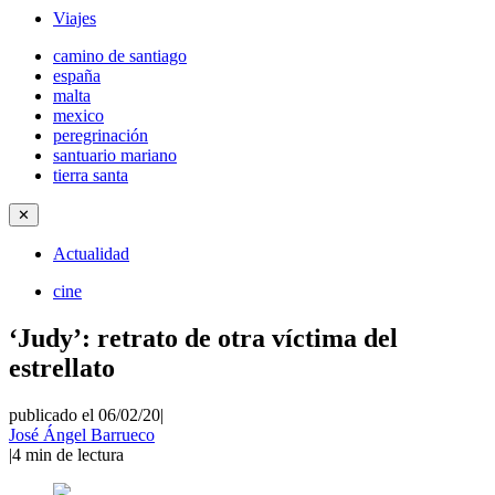
Viajes
camino de santiago
españa
malta
mexico
peregrinación
santuario mariano
tierra santa
✕
Actualidad
cine
‘Judy’: retrato de otra víctima del
estrellato
publicado el 06/02/20
|
José Ángel Barrueco
|
4
min de lectura