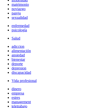
infidelidad
matrimonio
noviazgo
pareja
sexualidad
enfermedad
psicología
Salud
adiccion
alimentación
ansiedad
bienestar
deporte
depresion
discapacidad
Vida profesional
dinero
empresa
estres
management
teletrabajo