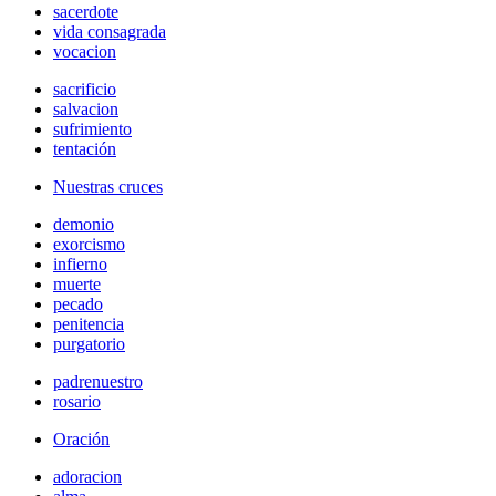
sacerdote
vida consagrada
vocacion
sacrificio
salvacion
sufrimiento
tentación
Nuestras cruces
demonio
exorcismo
infierno
muerte
pecado
penitencia
purgatorio
padrenuestro
rosario
Oración
adoracion