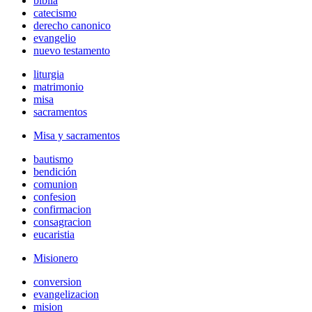
biblia
catecismo
derecho canonico
evangelio
nuevo testamento
liturgia
matrimonio
misa
sacramentos
Misa y sacramentos
bautismo
bendición
comunion
confesion
confirmacion
consagracion
eucaristia
Misionero
conversion
evangelizacion
mision