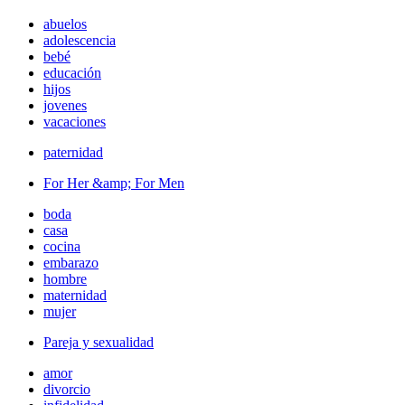
abuelos
adolescencia
bebé
educación
hijos
jovenes
vacaciones
paternidad
For Her &amp; For Men
boda
casa
cocina
embarazo
hombre
maternidad
mujer
Pareja y sexualidad
amor
divorcio