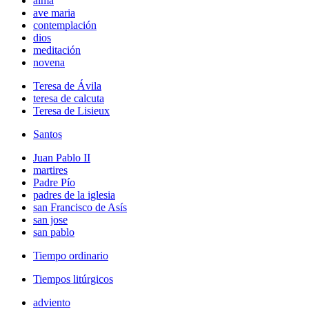
alma
ave maria
contemplación
dios
meditación
novena
Teresa de Ávila
teresa de calcuta
Teresa de Lisieux
Santos
Juan Pablo II
martires
Padre Pío
padres de la iglesia
san Francisco de Asís
san jose
san pablo
Tiempo ordinario
Tiempos litúrgicos
adviento