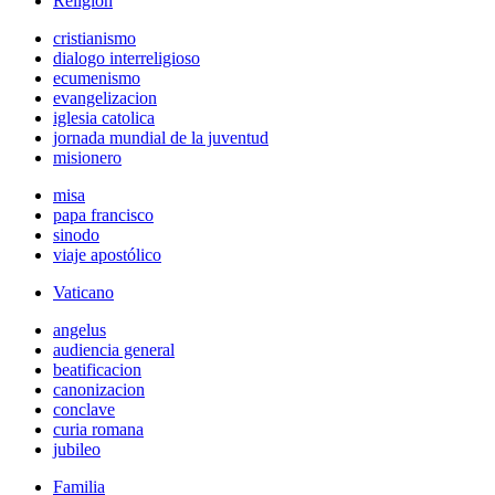
Religión
cristianismo
dialogo interreligioso
ecumenismo
evangelizacion
iglesia catolica
jornada mundial de la juventud
misionero
misa
papa francisco
sinodo
viaje apostólico
Vaticano
angelus
audiencia general
beatificacion
canonizacion
conclave
curia romana
jubileo
Familia