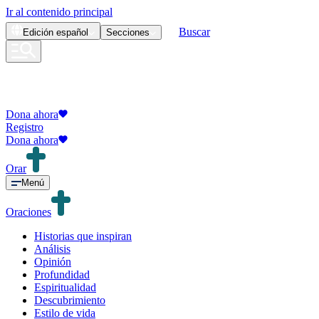
Ir al contenido principal
Buscar
Edición
español
Secciones
Dona ahora
Registro
Dona ahora
Orar
Menú
Oraciones
Historias que inspiran
Análisis
Opinión
Profundidad
Espiritualidad
Descubrimiento
Estilo de vida