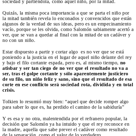
sociedad y partiéndola, como aquel niño, por la mitad.
Quizás, la misma poca importancia a que se parta el niño por
la mitad también revela lo enconados y convencidos que están
algunos de la verdad de sus ideas, pero es un empecinamiento
vacío, porque se les olvida, como Salomón sabiamente acertó a
ver, que se van a quedar al final con la mitad de un cadáver y
no con un niño.
Estar dispuesto a partir y cortar algo
es no ver que se está
poniendo a la justicia en el lugar de aquel niño delante del rey
y bajo el filo cortante espada, pero es, al mismo tiempo,
no
atisbar y ser tan ciego de no ver que el resultado no va a
ser, tras el golpe cortante y sólo aparentemente justiciero
de su filo, un niño feliz y sano, sino que el resultado de esa
corte en ese conflicto será sociedad rota, dividida y en total
crisis.
Tolkien lo resumió muy bien: “aquel que decide romper algo
para saber lo que es, ha perdido el camino de la sabiduría”
Y es esa y no otra, malentendida por el refranero popular, la
decisión que Salomón ya ha intuido y que el rey reconoce en
la madre, aquella que sabe prever el cadáver como resultado
de la separación, como el valor de lo verdadero.