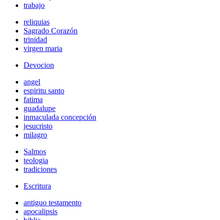
trabajo
reliquias
Sagrado Corazón
trinidad
virgen maria
Devocion
angel
espiritu santo
fatima
guadalupe
inmaculada concepción
jesucristo
milagro
Salmos
teologia
tradiciones
Escritura
antiguo testamento
apocalipsis