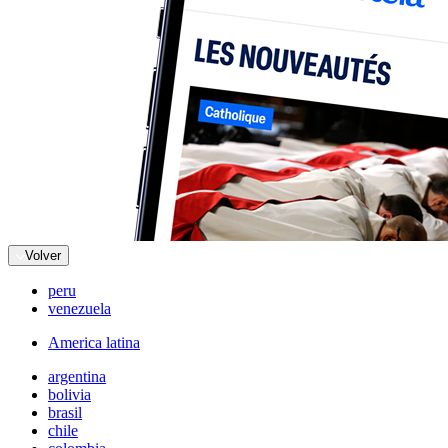
Volver
peru
venezuela
America latina
argentina
bolivia
brasil
chile