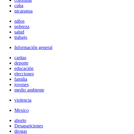
colombia
cuba
nicaragua
niños
pobreza
salud
trabajo
Información general
caritas
deporte
educación
elecciones
familia
jovenes
medio ambiente
violencia
Mexico
aborto
Desapariciones
drogas