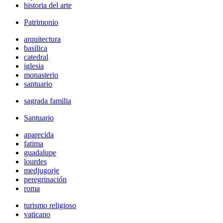
historia del arte
Patrimonio
arquitectura
basilica
catedral
iglesia
monasterio
santuario
sagrada familia
Santuario
aparecida
fatima
guadalupe
lourdes
medjugorje
peregrinación
roma
turismo religioso
vaticano