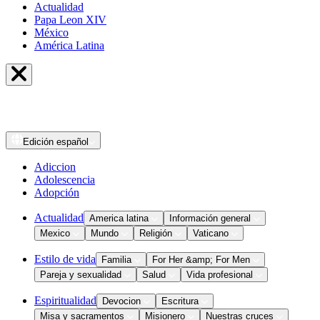
Actualidad
Papa Leon XIV
México
América Latina
Edición
español
Adiccion
Adolescencia
Adopción
Actualidad
America latina
Información general
Mexico
Mundo
Religión
Vaticano
Estilo de vida
Familia
For Her &amp; For Men
Pareja y sexualidad
Salud
Vida profesional
Espiritualidad
Devocion
Escritura
Misa y sacramentos
Misionero
Nuestras cruces