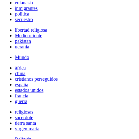
eutanasia
inmigrantes
política
secuestro
libertad religiosa
Medio oriente
pakistan
ucrania
Mundo
áfrica
china
cristianos perseguidos
españa
estados unidos
francia
guerra
religiosas
sacerdote
tierra santa
virgen maria