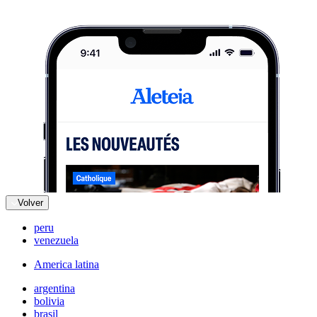
Volver
peru
venezuela
America latina
argentina
bolivia
brasil