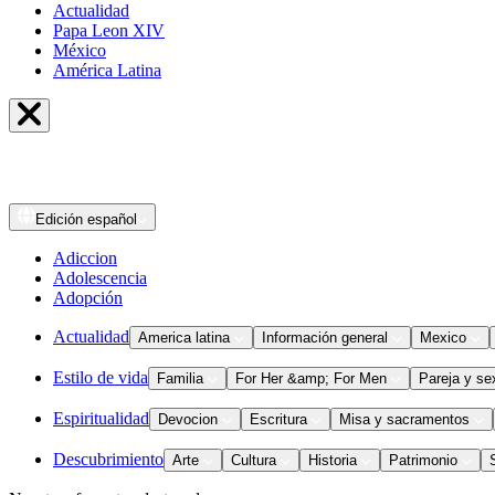
Actualidad
Papa Leon XIV
México
América Latina
Edición
español
Adiccion
Adolescencia
Adopción
Actualidad
America latina
Información general
Mexico
Estilo de vida
Familia
For Her &amp; For Men
Pareja y se
Espiritualidad
Devocion
Escritura
Misa y sacramentos
Descubrimiento
Arte
Cultura
Historia
Patrimonio