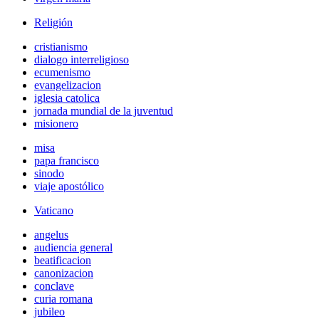
Religión
cristianismo
dialogo interreligioso
ecumenismo
evangelizacion
iglesia catolica
jornada mundial de la juventud
misionero
misa
papa francisco
sinodo
viaje apostólico
Vaticano
angelus
audiencia general
beatificacion
canonizacion
conclave
curia romana
jubileo