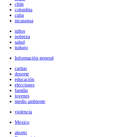
chile
colombia
cuba
nicaragua
niños
pobreza
salud
trabajo
Información general
caritas
deporte
educación
elecciones
familia
jovenes
medio ambiente
violencia
Mexico
aborto