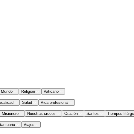
Mundo
Religión
Vaticano
xualidad
Salud
Vida profesional
Misionero
Nuestras cruces
Oración
Santos
Tiempos litúrgi
Santuario
Viajes