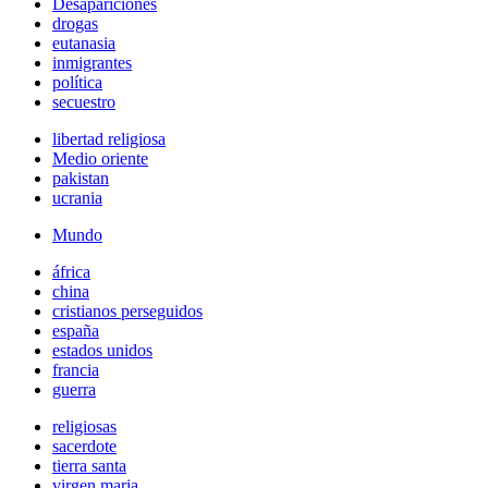
Desapariciones
drogas
eutanasia
inmigrantes
política
secuestro
libertad religiosa
Medio oriente
pakistan
ucrania
Mundo
áfrica
china
cristianos perseguidos
españa
estados unidos
francia
guerra
religiosas
sacerdote
tierra santa
virgen maria