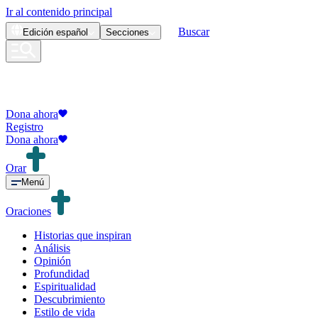
Ir al contenido principal
Buscar
Edición
español
Secciones
Dona ahora
Registro
Dona ahora
Orar
Menú
Oraciones
Historias que inspiran
Análisis
Opinión
Profundidad
Espiritualidad
Descubrimiento
Estilo de vida