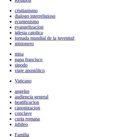
Religión
cristianismo
dialogo interreligioso
ecumenismo
evangelizacion
iglesia catolica
jornada mundial de la juventud
misionero
misa
papa francisco
sinodo
viaje apostólico
Vaticano
angelus
audiencia general
beatificacion
canonizacion
conclave
curia romana
jubileo
Familia