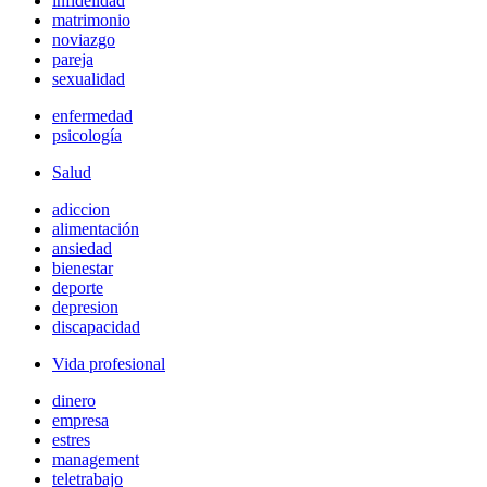
infidelidad
matrimonio
noviazgo
pareja
sexualidad
enfermedad
psicología
Salud
adiccion
alimentación
ansiedad
bienestar
deporte
depresion
discapacidad
Vida profesional
dinero
empresa
estres
management
teletrabajo