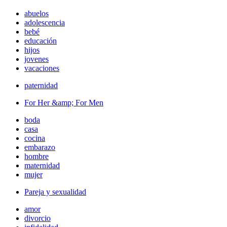
abuelos
adolescencia
bebé
educación
hijos
jovenes
vacaciones
paternidad
For Her &amp; For Men
boda
casa
cocina
embarazo
hombre
maternidad
mujer
Pareja y sexualidad
amor
divorcio