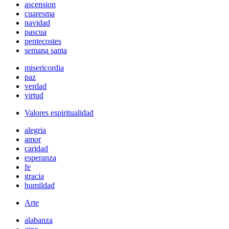
ascension
cuaresma
navidad
pascua
pentecostes
semana santa
misericordia
paz
verdad
virtud
Valores espiritualidad
alegria
amor
caridad
esperanza
fe
gracia
humildad
Arte
alabanza