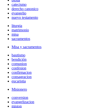
biblia
catecismo
derecho canonico
evangelio
nuevo testamento
liturgia
matrimonio
misa
sacramentos
Misa y sacramentos
bautismo
bendición
comunion
confesion
confirmacion
consagracion
eucaristia
Misionero
conversion
evangelizacion
mision