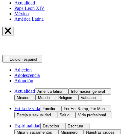
Actualidad
Papa Leon XIV
México
América Latina
Edición
español
Adiccion
Adolescencia
Adopción
Actualidad
America latina
Información general
Mexico
Mundo
Religión
Vaticano
Estilo de vida
Familia
For Her &amp; For Men
Pareja y sexualidad
Salud
Vida profesional
Espiritualidad
Devocion
Escritura
Misa y sacramentos
Misionero
Nuestras cruces