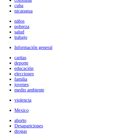
colombia
cuba
nicaragua
niños
pobreza
salud
trabajo
Información general
caritas
deporte
educación
elecciones
familia
jovenes
medio ambiente
violencia
Mexico
aborto
Desapariciones
drogas