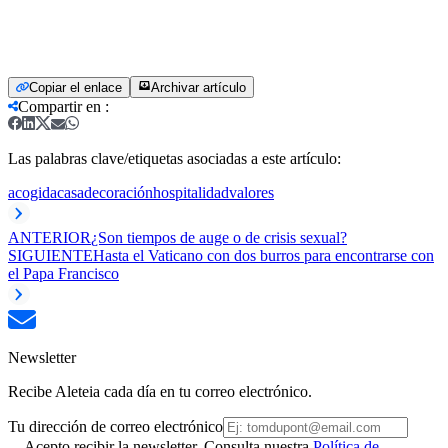
Copiar el enlace
Archivar artículo
Compartir en
:
Las palabras clave/etiquetas asociadas a este artículo:
acogida
casa
decoración
hospitalidad
valores
ANTERIOR
¿Son tiempos de auge o de crisis sexual?
SIGUIENTE
Hasta el Vaticano con dos burros para encontrarse con
el Papa Francisco
Newsletter
Recibe Aleteia cada día en tu correo electrónico.
Tu dirección de correo electrónico
Acepto recibir la newsletter. Consulta nuestra
Política de