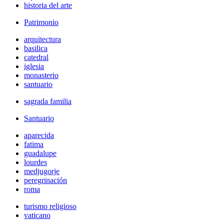
historia del arte
Patrimonio
arquitectura
basilica
catedral
iglesia
monasterio
santuario
sagrada familia
Santuario
aparecida
fatima
guadalupe
lourdes
medjugorje
peregrinación
roma
turismo religioso
vaticano