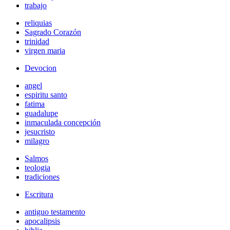
trabajo
reliquias
Sagrado Corazón
trinidad
virgen maria
Devocion
angel
espiritu santo
fatima
guadalupe
inmaculada concepción
jesucristo
milagro
Salmos
teologia
tradiciones
Escritura
antiguo testamento
apocalipsis