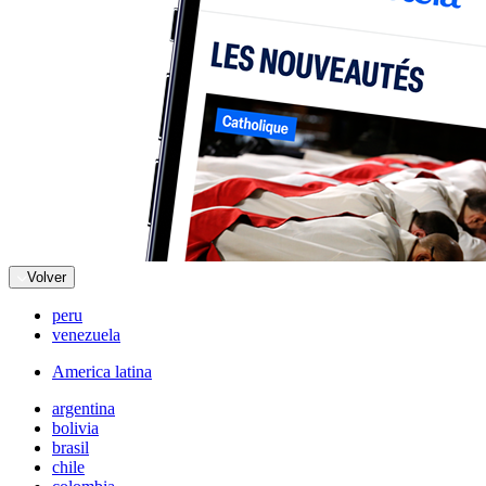
Volver
peru
venezuela
America latina
argentina
bolivia
brasil
chile