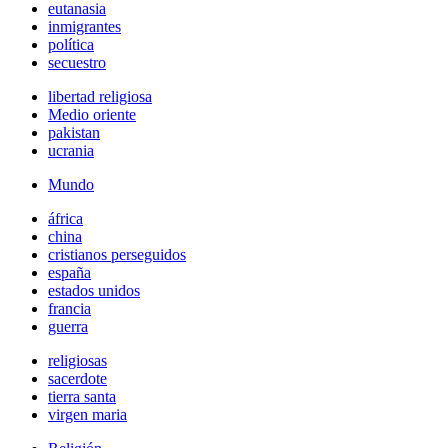
eutanasia
inmigrantes
política
secuestro
libertad religiosa
Medio oriente
pakistan
ucrania
Mundo
áfrica
china
cristianos perseguidos
españa
estados unidos
francia
guerra
religiosas
sacerdote
tierra santa
virgen maria