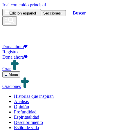
Ir al contenido principal
Buscar
Edición
español
Secciones
Dona ahora
Registro
Dona ahora
Orar
Menú
Oraciones
Historias que inspiran
Análisis
Opinión
Profundidad
Espiritualidad
Descubrimiento
Estilo de vida