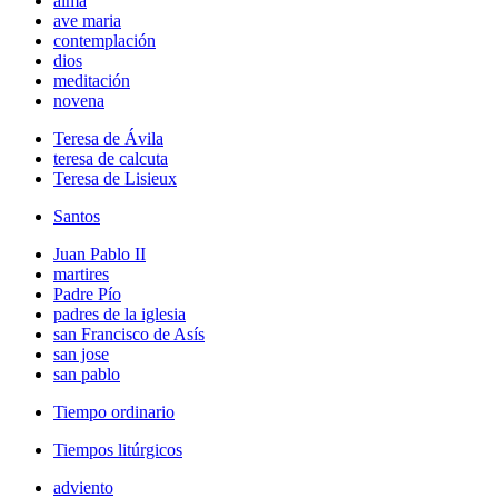
alma
ave maria
contemplación
dios
meditación
novena
Teresa de Ávila
teresa de calcuta
Teresa de Lisieux
Santos
Juan Pablo II
martires
Padre Pío
padres de la iglesia
san Francisco de Asís
san jose
san pablo
Tiempo ordinario
Tiempos litúrgicos
adviento