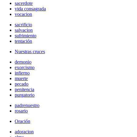
sacerdote
vida consagrada
vocacion
sacrificio
salvacion
sufrimiento
tentación
Nuestras cruces
demonio
exorcismo
infierno
muerte
pecado
penitencia
purgatorio
padrenuestro
rosario
Oración
adoracion