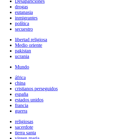
Desapariciones
drogas
eutanasia
inmigrantes
política
secuestro
libertad religiosa
Medio oriente
pakistan
ucrania
Mundo
áfrica
china
cristianos perseguidos
españa
estados unidos
francia
guerra
religiosas
sacerdote
tierra santa
virgen maria