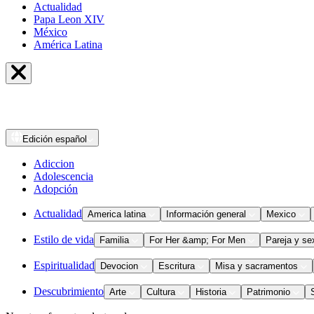
Actualidad
Papa Leon XIV
México
América Latina
Edición
español
Adiccion
Adolescencia
Adopción
Actualidad
America latina
Información general
Mexico
Estilo de vida
Familia
For Her &amp; For Men
Pareja y se
Espiritualidad
Devocion
Escritura
Misa y sacramentos
Descubrimiento
Arte
Cultura
Historia
Patrimonio