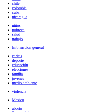
chile
colombia
cuba
nicaragua
niños
pobreza
salud
trabajo
Información general
caritas
deporte
educación
elecciones
familia
jovenes
medio ambiente
violencia
Mexico
aborto