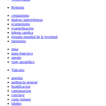
Religión
cristianismo
dialogo interreligioso
ecumenismo
evangelizacion
iglesia catolica
jornada mundial de la juventud
misionero
misa
papa francisco
sinodo
viaje apostólico
Vaticano
angelus
audiencia general
beatificacion
canonizacion
conclave
curia romana
jubileo