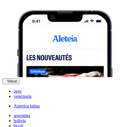
Volver
peru
venezuela
America latina
argentina
bolivia
brasil