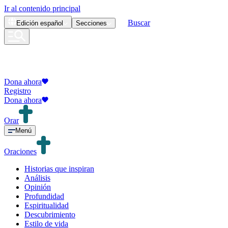
Ir al contenido principal
Buscar
Edición
español
Secciones
Dona ahora
Registro
Dona ahora
Orar
Menú
Oraciones
Historias que inspiran
Análisis
Opinión
Profundidad
Espiritualidad
Descubrimiento
Estilo de vida