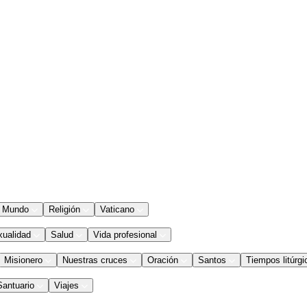
Mundo
Religión
Vaticano
xualidad
Salud
Vida profesional
Misionero
Nuestras cruces
Oración
Santos
Tiempos litúrgi
Santuario
Viajes