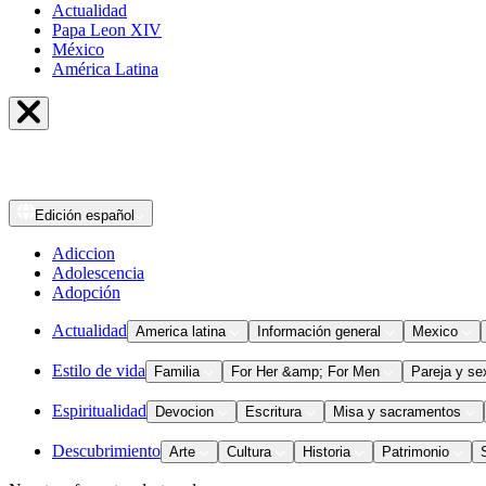
Actualidad
Papa Leon XIV
México
América Latina
Edición
español
Adiccion
Adolescencia
Adopción
Actualidad
America latina
Información general
Mexico
Estilo de vida
Familia
For Her &amp; For Men
Pareja y se
Espiritualidad
Devocion
Escritura
Misa y sacramentos
Descubrimiento
Arte
Cultura
Historia
Patrimonio