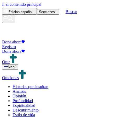
Ir al contenido principal
Buscar
Edición
español
Secciones
Dona ahora
Registro
Dona ahora
Orar
Menú
Oraciones
Historias que inspiran
Análisis
Opinión
Profundidad
Espiritualidad
Descubrimiento
Estilo de vida