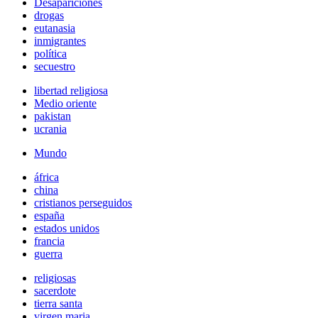
Desapariciones
drogas
eutanasia
inmigrantes
política
secuestro
libertad religiosa
Medio oriente
pakistan
ucrania
Mundo
áfrica
china
cristianos perseguidos
españa
estados unidos
francia
guerra
religiosas
sacerdote
tierra santa
virgen maria