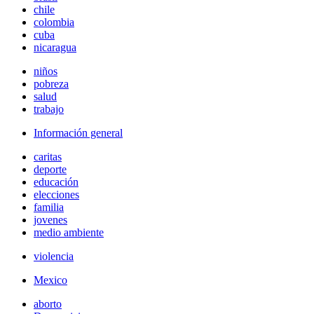
chile
colombia
cuba
nicaragua
niños
pobreza
salud
trabajo
Información general
caritas
deporte
educación
elecciones
familia
jovenes
medio ambiente
violencia
Mexico
aborto