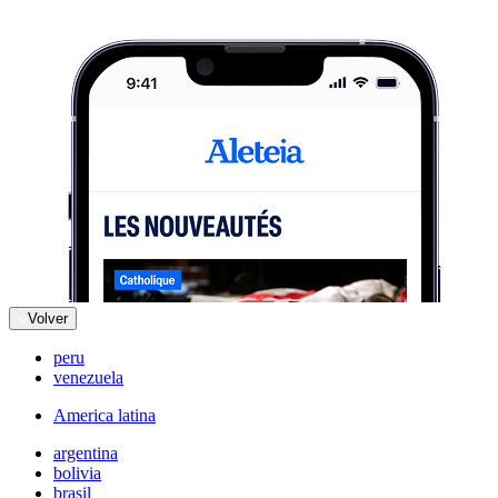
Volver
peru
venezuela
America latina
argentina
bolivia
brasil