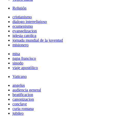
Religión
cristianismo
dialogo interreligioso
ecumenismo
evangelizacion
iglesia catolica
jornada mundial de la juventud
misionero
misa
papa francisco
sinodo
viaje apostólico
Vaticano
angelus
audiencia general
beatificacion
canonizacion
conclave
curia romana
jubileo