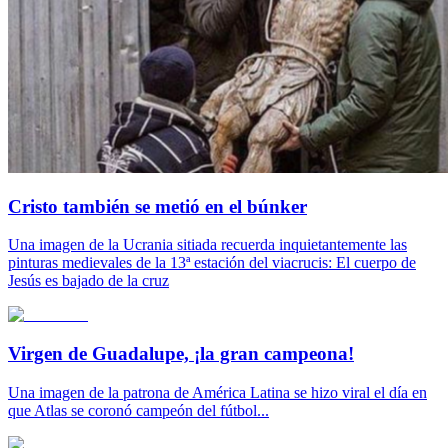
Cristo también se metió en el búnker
Una imagen de la Ucrania sitiada recuerda inquietantemente las
pinturas medievales de la 13ª estación del viacrucis: El cuerpo de
Jesús es bajado de la cruz
Virgen de Guadalupe, ¡la gran campeona!
Una imagen de la patrona de América Latina se hizo viral el día en
que Atlas se coronó campeón del fútbol...