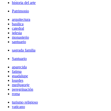
historia del arte
Patrimonio
arquitectura
basilica
catedral
iglesia
monasterio
santuario
sagrada familia
Santuario
aparecida
fatima
guadalupe
lourdes
medjugorje
peregrinación
roma
turismo religioso
vaticano