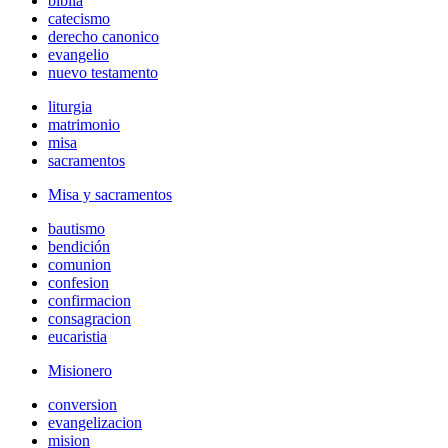
biblia
catecismo
derecho canonico
evangelio
nuevo testamento
liturgia
matrimonio
misa
sacramentos
Misa y sacramentos
bautismo
bendición
comunion
confesion
confirmacion
consagracion
eucaristia
Misionero
conversion
evangelizacion
mision