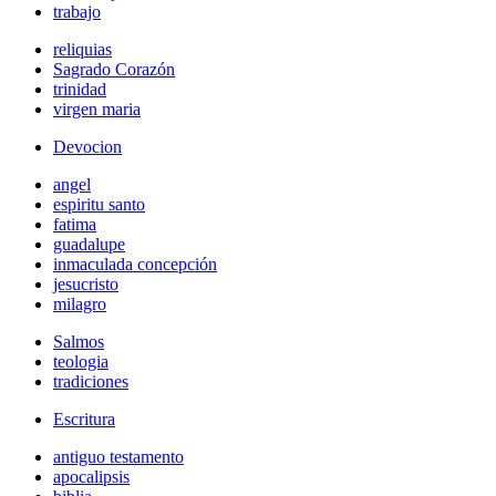
trabajo
reliquias
Sagrado Corazón
trinidad
virgen maria
Devocion
angel
espiritu santo
fatima
guadalupe
inmaculada concepción
jesucristo
milagro
Salmos
teologia
tradiciones
Escritura
antiguo testamento
apocalipsis