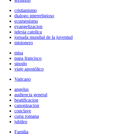
Religión
cristianismo
dialogo interreligioso
ecumenismo
evangelizacion
iglesia catolica
jornada mundial de la juventud
misionero
misa
papa francisco
sinodo
viaje apostólico
Vaticano
angelus
audiencia general
beatificacion
canonizacion
conclave
curia romana
jubileo
Familia