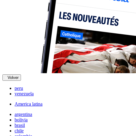
Volver
peru
venezuela
America latina
argentina
bolivia
brasil
chile