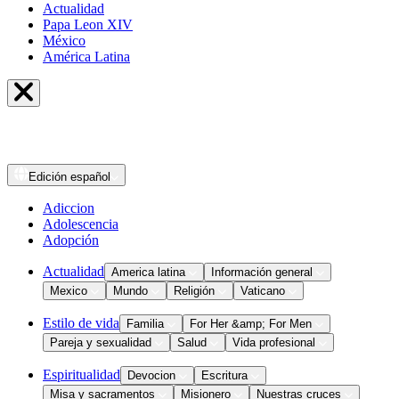
Actualidad
Papa Leon XIV
México
América Latina
Edición
español
Adiccion
Adolescencia
Adopción
Actualidad
America latina
Información general
Mexico
Mundo
Religión
Vaticano
Estilo de vida
Familia
For Her &amp; For Men
Pareja y sexualidad
Salud
Vida profesional
Espiritualidad
Devocion
Escritura
Misa y sacramentos
Misionero
Nuestras cruces