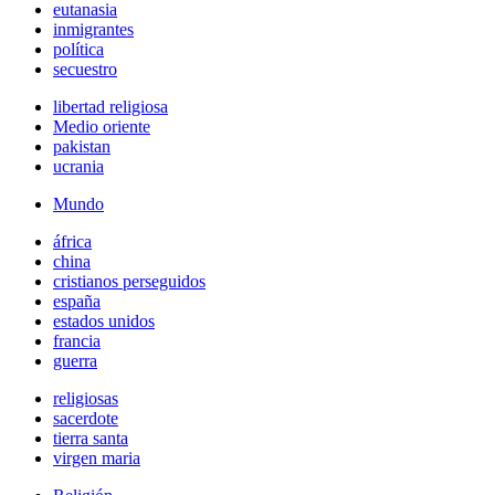
eutanasia
inmigrantes
política
secuestro
libertad religiosa
Medio oriente
pakistan
ucrania
Mundo
áfrica
china
cristianos perseguidos
españa
estados unidos
francia
guerra
religiosas
sacerdote
tierra santa
virgen maria