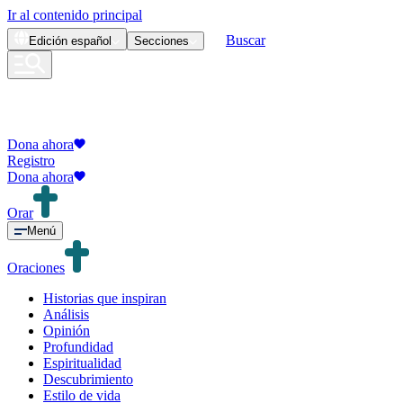
Ir al contenido principal
Buscar
Edición
español
Secciones
Dona ahora
Registro
Dona ahora
Orar
Menú
Oraciones
Historias que inspiran
Análisis
Opinión
Profundidad
Espiritualidad
Descubrimiento
Estilo de vida