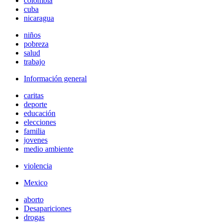
colombia
cuba
nicaragua
niños
pobreza
salud
trabajo
Información general
caritas
deporte
educación
elecciones
familia
jovenes
medio ambiente
violencia
Mexico
aborto
Desapariciones
drogas