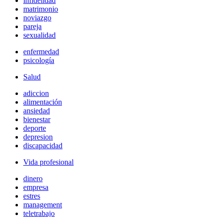
infidelidad
matrimonio
noviazgo
pareja
sexualidad
enfermedad
psicología
Salud
adiccion
alimentación
ansiedad
bienestar
deporte
depresion
discapacidad
Vida profesional
dinero
empresa
estres
management
teletrabajo