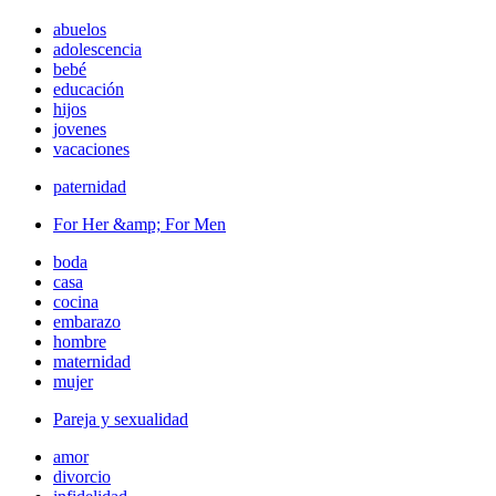
abuelos
adolescencia
bebé
educación
hijos
jovenes
vacaciones
paternidad
For Her &amp; For Men
boda
casa
cocina
embarazo
hombre
maternidad
mujer
Pareja y sexualidad
amor
divorcio