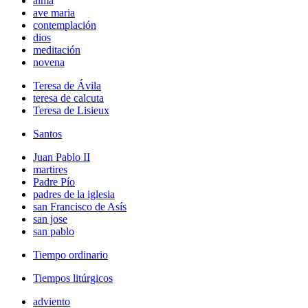
alma
ave maria
contemplación
dios
meditación
novena
Teresa de Ávila
teresa de calcuta
Teresa de Lisieux
Santos
Juan Pablo II
martires
Padre Pío
padres de la iglesia
san Francisco de Asís
san jose
san pablo
Tiempo ordinario
Tiempos litúrgicos
adviento