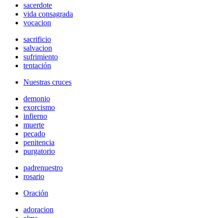
sacerdote
vida consagrada
vocacion
sacrificio
salvacion
sufrimiento
tentación
Nuestras cruces
demonio
exorcismo
infierno
muerte
pecado
penitencia
purgatorio
padrenuestro
rosario
Oración
adoracion