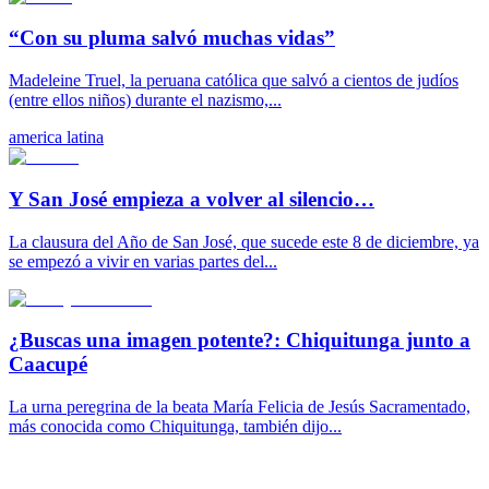
“Con su pluma salvó muchas vidas”
Madeleine Truel, la peruana católica que salvó a cientos de judíos
(entre ellos niños) durante el nazismo,...
america latina
Y San José empieza a volver al silencio…
La clausura del Año de San José, que sucede este 8 de diciembre, ya
se empezó a vivir en varias partes del...
¿Buscas una imagen potente?: Chiquitunga junto a
Caacupé
La urna peregrina de la beata María Felicia de Jesús Sacramentado,
más conocida como Chiquitunga, también dijo...