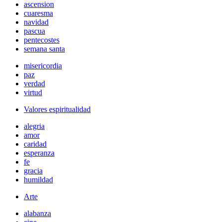
ascension
cuaresma
navidad
pascua
pentecostes
semana santa
misericordia
paz
verdad
virtud
Valores espiritualidad
alegria
amor
caridad
esperanza
fe
gracia
humildad
Arte
alabanza