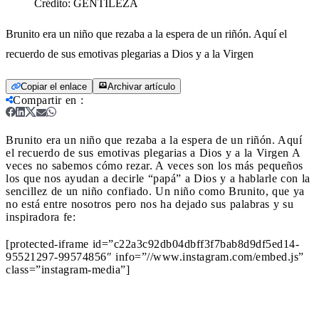
Crédito:
GENTILEZA
Brunito era un niño que rezaba a la espera de un riñón. Aquí el
recuerdo de sus emotivas plegarias a Dios y a la Virgen
Copiar el enlace
Archivar artículo
Compartir en
:
Brunito era un niño que rezaba a la espera de un riñón. Aquí
el recuerdo de sus emotivas plegarias a Dios y a la Virgen
A
veces no sabemos cómo rezar. A veces son los más pequeños
los que nos ayudan a decirle “papá” a Dios y a hablarle con la
sencillez de un niño confiado. Un niño como Brunito, que ya
no está entre nosotros pero nos ha dejado sus palabras y su
inspiradora fe:
[protected-iframe id=”c22a3c92db04dbff3f7bab8d9df5ed14-
95521297-99574856″ info=”//www.instagram.com/embed.js”
class=”instagram-media”]