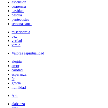
ascension
cuaresma
navidad
pascua
pentecostes
semana santa
misericordia
paz
verdad
virtud
Valores espiritualidad
alegria
amor
caridad
esperanza
fe
gracia
humildad
Arte
alabanza