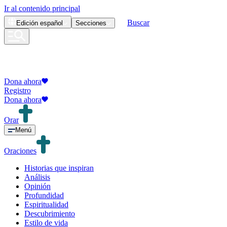
Ir al contenido principal
Buscar
Edición
español
Secciones
Dona ahora
Registro
Dona ahora
Orar
Menú
Oraciones
Historias que inspiran
Análisis
Opinión
Profundidad
Espiritualidad
Descubrimiento
Estilo de vida