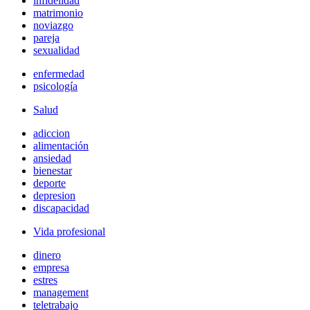
infidelidad
matrimonio
noviazgo
pareja
sexualidad
enfermedad
psicología
Salud
adiccion
alimentación
ansiedad
bienestar
deporte
depresion
discapacidad
Vida profesional
dinero
empresa
estres
management
teletrabajo