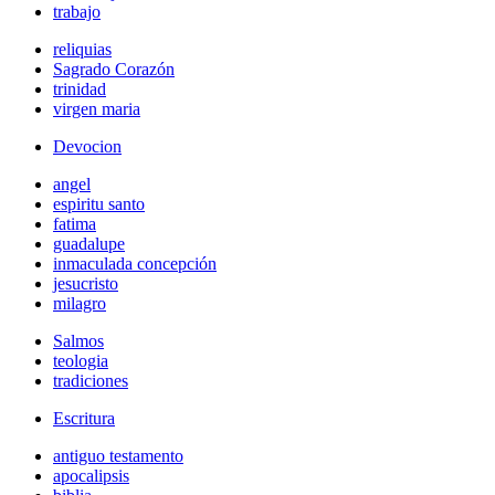
trabajo
reliquias
Sagrado Corazón
trinidad
virgen maria
Devocion
angel
espiritu santo
fatima
guadalupe
inmaculada concepción
jesucristo
milagro
Salmos
teologia
tradiciones
Escritura
antiguo testamento
apocalipsis