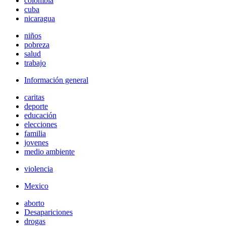
colombia
cuba
nicaragua
niños
pobreza
salud
trabajo
Información general
caritas
deporte
educación
elecciones
familia
jovenes
medio ambiente
violencia
Mexico
aborto
Desapariciones
drogas