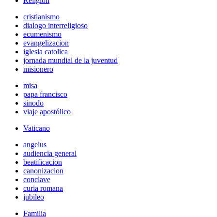
Religión
cristianismo
dialogo interreligioso
ecumenismo
evangelizacion
iglesia catolica
jornada mundial de la juventud
misionero
misa
papa francisco
sinodo
viaje apostólico
Vaticano
angelus
audiencia general
beatificacion
canonizacion
conclave
curia romana
jubileo
Familia