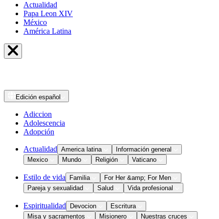
Actualidad
Papa Leon XIV
México
América Latina
Edición
español
Adiccion
Adolescencia
Adopción
Actualidad
America latina
Información general
Mexico
Mundo
Religión
Vaticano
Estilo de vida
Familia
For Her &amp; For Men
Pareja y sexualidad
Salud
Vida profesional
Espiritualidad
Devocion
Escritura
Misa y sacramentos
Misionero
Nuestras cruces