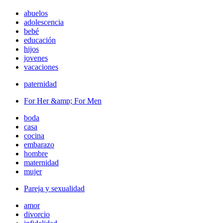
abuelos
adolescencia
bebé
educación
hijos
jovenes
vacaciones
paternidad
For Her &amp; For Men
boda
casa
cocina
embarazo
hombre
maternidad
mujer
Pareja y sexualidad
amor
divorcio