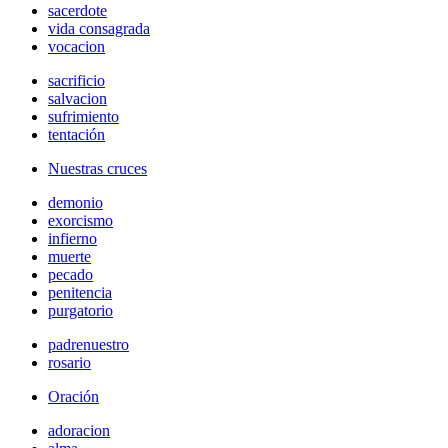
sacerdote
vida consagrada
vocacion
sacrificio
salvacion
sufrimiento
tentación
Nuestras cruces
demonio
exorcismo
infierno
muerte
pecado
penitencia
purgatorio
padrenuestro
rosario
Oración
adoracion