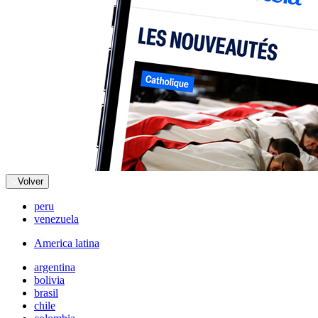
Volver
peru
venezuela
America latina
argentina
bolivia
brasil
chile