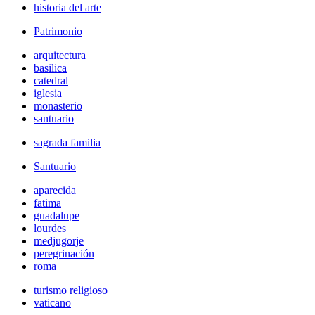
historia del arte
Patrimonio
arquitectura
basilica
catedral
iglesia
monasterio
santuario
sagrada familia
Santuario
aparecida
fatima
guadalupe
lourdes
medjugorje
peregrinación
roma
turismo religioso
vaticano