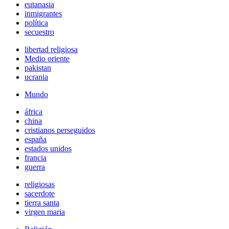
eutanasia
inmigrantes
política
secuestro
libertad religiosa
Medio oriente
pakistan
ucrania
Mundo
áfrica
china
cristianos perseguidos
españa
estados unidos
francia
guerra
religiosas
sacerdote
tierra santa
virgen maria