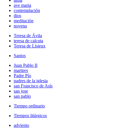
alma
ave maria
contemplación
dios
meditación
novena
Teresa de Ávila
teresa de calcuta
Teresa de Lisieux
Santos
Juan Pablo II
martires
Padre Pío
padres de la iglesia
san Francisco de Asís
san jose
san pablo
Tiempo ordinario
Tiempos litúrgicos
adviento