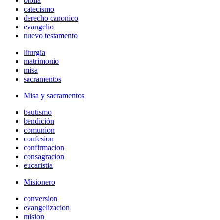
biblia
catecismo
derecho canonico
evangelio
nuevo testamento
liturgia
matrimonio
misa
sacramentos
Misa y sacramentos
bautismo
bendición
comunion
confesion
confirmacion
consagracion
eucaristia
Misionero
conversion
evangelizacion
mision