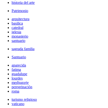
historia del arte
Patrimonio
arquitectura
basilica
catedral
iglesia
monasterio
santuario
sagrada familia
Santuario
aparecida
fatima
guadalupe
lourdes
medjugorje
peregrinación
roma
turismo religioso
vaticano