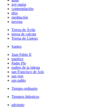
alma
ave maria
contemplación
dios
meditación
novena
Teresa de Ávila
teresa de calcuta
Teresa de Lisieux
Santos
Juan Pablo II
martires
Padre Pío
padres de la iglesia
san Francisco de Asís
san jose
san pablo
Tiempo ordinario
Tiempos litúrgicos
adviento