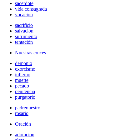
sacerdote
vida consagrada
vocacion
sacrificio
salvacion
sufrimiento
tentación
Nuestras cruces
demonio
exorcismo
infierno
muerte
pecado
penitencia
purgatorio
padrenuestro
rosario
Oración
adoracion