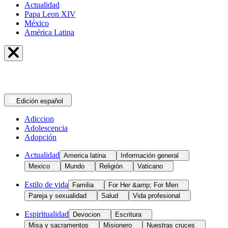
Actualidad
Papa Leon XIV
México
América Latina
Edición
español
Adiccion
Adolescencia
Adopción
Actualidad
America latina
Información general
Mexico
Mundo
Religión
Vaticano
Estilo de vida
Familia
For Her &amp; For Men
Pareja y sexualidad
Salud
Vida profesional
Espiritualidad
Devocion
Escritura
Misa y sacramentos
Misionero
Nuestras cruces