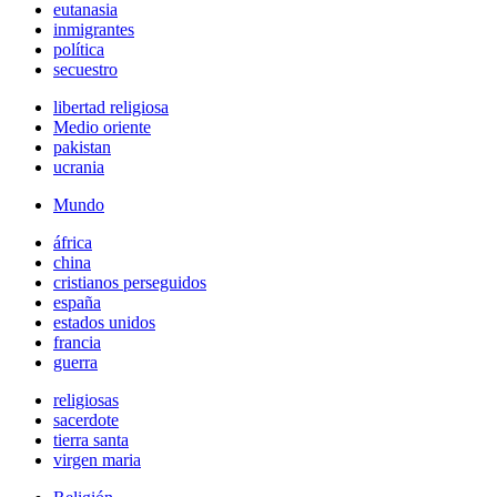
eutanasia
inmigrantes
política
secuestro
libertad religiosa
Medio oriente
pakistan
ucrania
Mundo
áfrica
china
cristianos perseguidos
españa
estados unidos
francia
guerra
religiosas
sacerdote
tierra santa
virgen maria