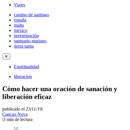
Viajes
camino de santiago
españa
malta
mexico
peregrinación
santuario mariano
tierra santa
✕
Espiritualidad
liberacion
Cómo hacer una oración de sanación y
liberación eficaz
publicado el 23/11/19
|
Cançao Nova
|
3
min de lectura