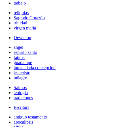
trabajo
reliquias
Sagrado Corazón
trinidad
virgen maria
Devocion
angel
espiritu santo
fatima
guadalupe
inmaculada concepción
jesucristo
milagro
Salmos
teologia
tradiciones
Escritura
antiguo testamento
apocalipsis