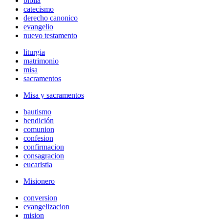
biblia
catecismo
derecho canonico
evangelio
nuevo testamento
liturgia
matrimonio
misa
sacramentos
Misa y sacramentos
bautismo
bendición
comunion
confesion
confirmacion
consagracion
eucaristia
Misionero
conversion
evangelizacion
mision