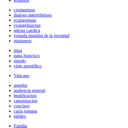
Religión
cristianismo
dialogo interreligioso
ecumenismo
evangelizacion
iglesia catolica
jornada mundial de la juventud
misionero
misa
papa francisco
sinodo
viaje apostólico
Vaticano
angelus
audiencia general
beatificacion
canonizacion
conclave
curia romana
jubileo
Familia