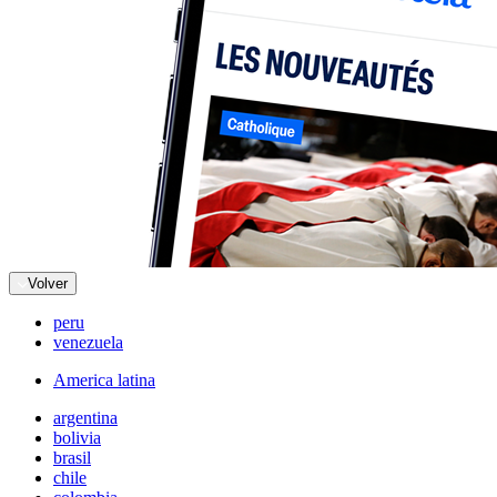
Volver
peru
venezuela
America latina
argentina
bolivia
brasil
chile