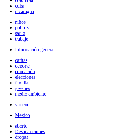
colombia
cuba
nicaragua
niños
pobreza
salud
trabajo
Información general
caritas
deporte
educación
elecciones
familia
jovenes
medio ambiente
violencia
Mexico
aborto
Desapariciones
drogas