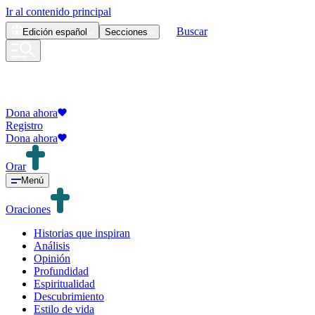
Ir al contenido principal
Buscar
Edición
español
Secciones
Dona ahora
Registro
Dona ahora
Orar
Menú
Oraciones
Historias que inspiran
Análisis
Opinión
Profundidad
Espiritualidad
Descubrimiento
Estilo de vida