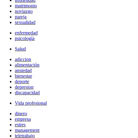
infidelidad
matrimonio
noviazgo
pareja
sexualidad
enfermedad
psicología
Salud
adiccion
alimentación
ansiedad
bienestar
deporte
depresion
discapacidad
Vida profesional
dinero
empresa
estres
management
teletrabajo