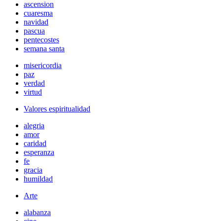
ascension
cuaresma
navidad
pascua
pentecostes
semana santa
misericordia
paz
verdad
virtud
Valores espiritualidad
alegria
amor
caridad
esperanza
fe
gracia
humildad
Arte
alabanza