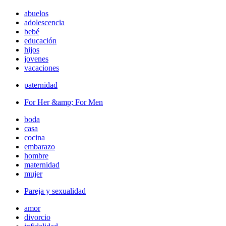
abuelos
adolescencia
bebé
educación
hijos
jovenes
vacaciones
paternidad
For Her &amp; For Men
boda
casa
cocina
embarazo
hombre
maternidad
mujer
Pareja y sexualidad
amor
divorcio