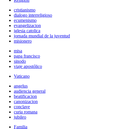
Religión
cristianismo
dialogo interreligioso
ecumenismo
evangelizacion
iglesia catolica
jornada mundial de la juventud
misionero
misa
papa francisco
sinodo
viaje apostólico
Vaticano
angelus
audiencia general
beatificacion
canonizacion
conclave
curia romana
jubileo
Familia