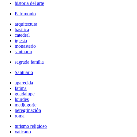
historia del arte
Patrimonio
arquitectura
basilica
catedral
iglesia
monasterio
santuario
sagrada familia
Santuario
aparecida
fatima
guadalupe
lourdes
medjugorje
peregrinación
roma
turismo religioso
vaticano