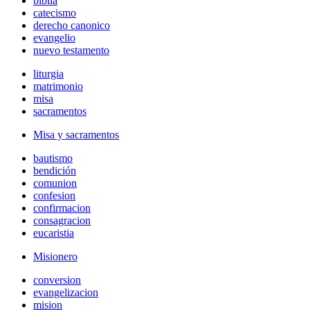
biblia
catecismo
derecho canonico
evangelio
nuevo testamento
liturgia
matrimonio
misa
sacramentos
Misa y sacramentos
bautismo
bendición
comunion
confesion
confirmacion
consagracion
eucaristia
Misionero
conversion
evangelizacion
mision