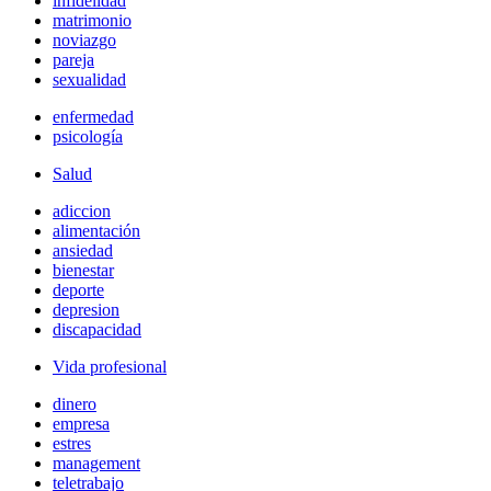
infidelidad
matrimonio
noviazgo
pareja
sexualidad
enfermedad
psicología
Salud
adiccion
alimentación
ansiedad
bienestar
deporte
depresion
discapacidad
Vida profesional
dinero
empresa
estres
management
teletrabajo