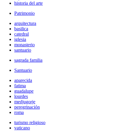
historia del arte
Patrimonio
arquitectura
basilica
catedral
iglesia
monasterio
santuario
sagrada familia
Santuario
aparecida
fatima
guadalupe
lourdes
medjugorje
peregrinación
roma
turismo religioso
vaticano