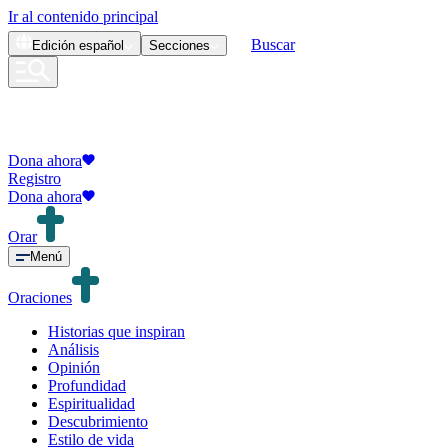
Ir al contenido principal
Buscar
Edición
español
Secciones
Dona ahora
Registro
Dona ahora
Orar
Menú
Oraciones
Historias que inspiran
Análisis
Opinión
Profundidad
Espiritualidad
Descubrimiento
Estilo de vida