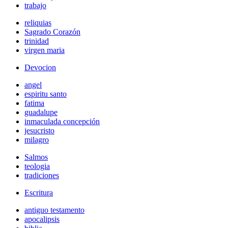
trabajo
reliquias
Sagrado Corazón
trinidad
virgen maria
Devocion
angel
espiritu santo
fatima
guadalupe
inmaculada concepción
jesucristo
milagro
Salmos
teologia
tradiciones
Escritura
antiguo testamento
apocalipsis