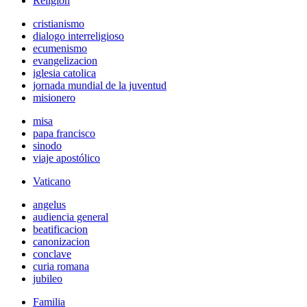
Religión
cristianismo
dialogo interreligioso
ecumenismo
evangelizacion
iglesia catolica
jornada mundial de la juventud
misionero
misa
papa francisco
sinodo
viaje apostólico
Vaticano
angelus
audiencia general
beatificacion
canonizacion
conclave
curia romana
jubileo
Familia