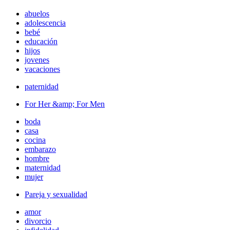
abuelos
adolescencia
bebé
educación
hijos
jovenes
vacaciones
paternidad
For Her &amp; For Men
boda
casa
cocina
embarazo
hombre
maternidad
mujer
Pareja y sexualidad
amor
divorcio