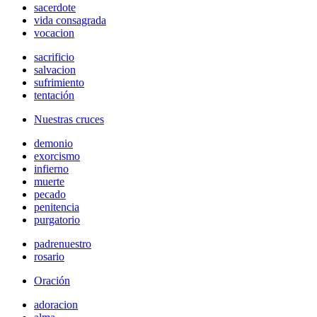
sacerdote
vida consagrada
vocacion
sacrificio
salvacion
sufrimiento
tentación
Nuestras cruces
demonio
exorcismo
infierno
muerte
pecado
penitencia
purgatorio
padrenuestro
rosario
Oración
adoracion