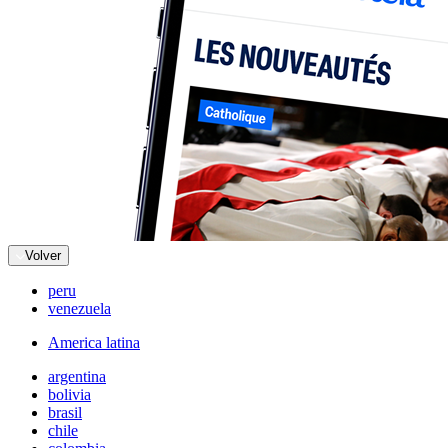
Volver
peru
venezuela
America latina
argentina
bolivia
brasil
chile