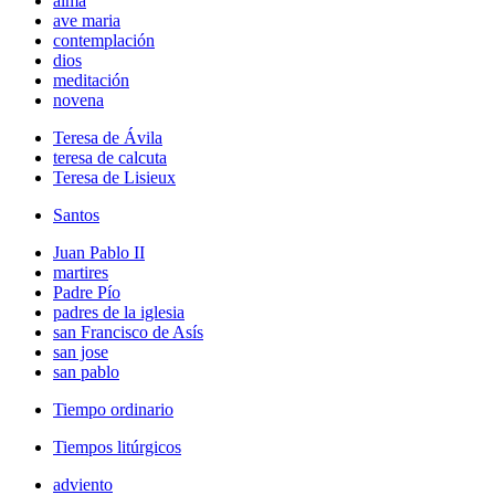
alma
ave maria
contemplación
dios
meditación
novena
Teresa de Ávila
teresa de calcuta
Teresa de Lisieux
Santos
Juan Pablo II
martires
Padre Pío
padres de la iglesia
san Francisco de Asís
san jose
san pablo
Tiempo ordinario
Tiempos litúrgicos
adviento