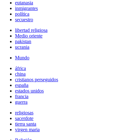
eutanasia
inmigrantes
política
secuestro
libertad religiosa
Medio oriente
pakistan
ucrania
Mundo
áfrica
china
cristianos perseguidos
españa
estados unidos
francia
guerra
religiosas
sacerdote
tierra santa
virgen maria