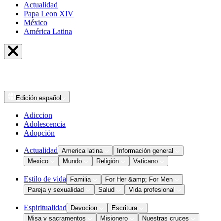
Actualidad
Papa Leon XIV
México
América Latina
Edición
español
Adiccion
Adolescencia
Adopción
Actualidad
America latina
Información general
Mexico
Mundo
Religión
Vaticano
Estilo de vida
Familia
For Her &amp; For Men
Pareja y sexualidad
Salud
Vida profesional
Espiritualidad
Devocion
Escritura
Misa y sacramentos
Misionero
Nuestras cruces