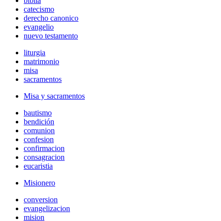
biblia
catecismo
derecho canonico
evangelio
nuevo testamento
liturgia
matrimonio
misa
sacramentos
Misa y sacramentos
bautismo
bendición
comunion
confesion
confirmacion
consagracion
eucaristia
Misionero
conversion
evangelizacion
mision