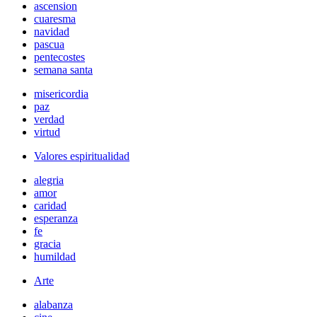
ascension
cuaresma
navidad
pascua
pentecostes
semana santa
misericordia
paz
verdad
virtud
Valores espiritualidad
alegria
amor
caridad
esperanza
fe
gracia
humildad
Arte
alabanza