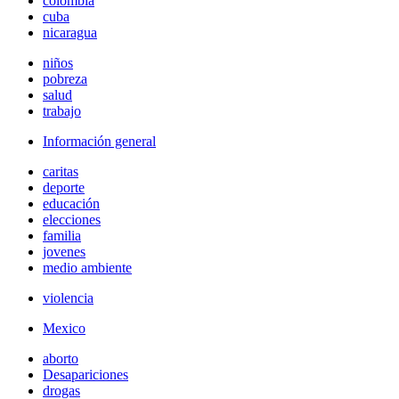
colombia
cuba
nicaragua
niños
pobreza
salud
trabajo
Información general
caritas
deporte
educación
elecciones
familia
jovenes
medio ambiente
violencia
Mexico
aborto
Desapariciones
drogas