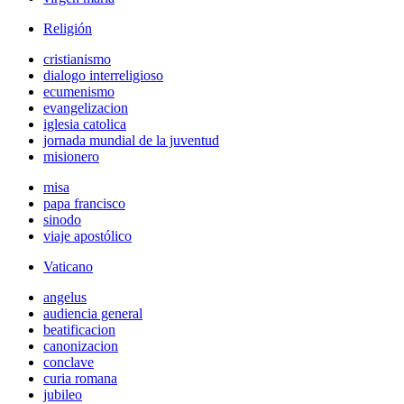
Religión
cristianismo
dialogo interreligioso
ecumenismo
evangelizacion
iglesia catolica
jornada mundial de la juventud
misionero
misa
papa francisco
sinodo
viaje apostólico
Vaticano
angelus
audiencia general
beatificacion
canonizacion
conclave
curia romana
jubileo