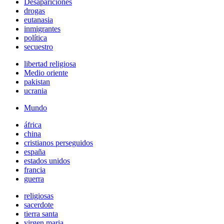
Desapariciones
drogas
eutanasia
inmigrantes
política
secuestro
libertad religiosa
Medio oriente
pakistan
ucrania
Mundo
áfrica
china
cristianos perseguidos
españa
estados unidos
francia
guerra
religiosas
sacerdote
tierra santa
virgen maria