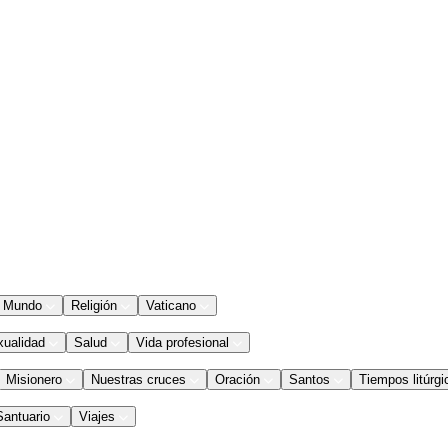
Mundo
Religión
Vaticano
xualidad
Salud
Vida profesional
Misionero
Nuestras cruces
Oración
Santos
Tiempos litúrgi
Santuario
Viajes