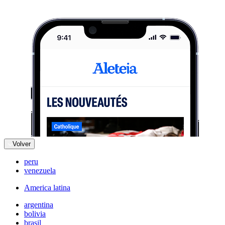
Volver
peru
venezuela
America latina
argentina
bolivia
brasil