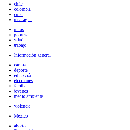
chile
colombia
cuba
nicaragua
niños
pobreza
salud
trabajo
Información general
caritas
deporte
educación
elecciones
familia
jovenes
medio ambiente
violencia
Mexico
aborto