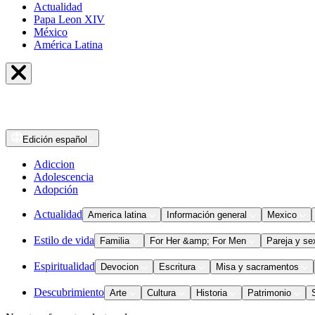
Actualidad
Papa Leon XIV
México
América Latina
Edición
español
Adiccion
Adolescencia
Adopción
Actualidad
America latina
Información general
Mexico
Estilo de vida
Familia
For Her &amp; For Men
Pareja y se
Espiritualidad
Devocion
Escritura
Misa y sacramentos
Descubrimiento
Arte
Cultura
Historia
Patrimonio