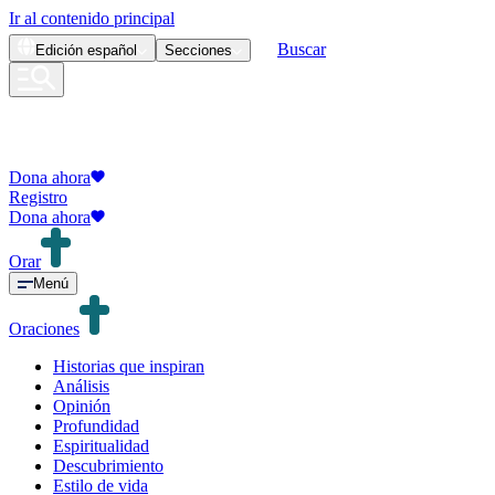
Ir al contenido principal
Buscar
Edición
español
Secciones
Dona ahora
Registro
Dona ahora
Orar
Menú
Oraciones
Historias que inspiran
Análisis
Opinión
Profundidad
Espiritualidad
Descubrimiento
Estilo de vida