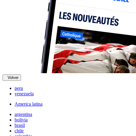
Volver
peru
venezuela
America latina
argentina
bolivia
brasil
chile