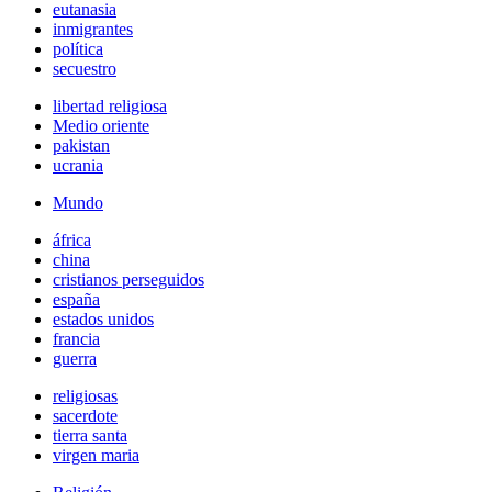
eutanasia
inmigrantes
política
secuestro
libertad religiosa
Medio oriente
pakistan
ucrania
Mundo
áfrica
china
cristianos perseguidos
españa
estados unidos
francia
guerra
religiosas
sacerdote
tierra santa
virgen maria