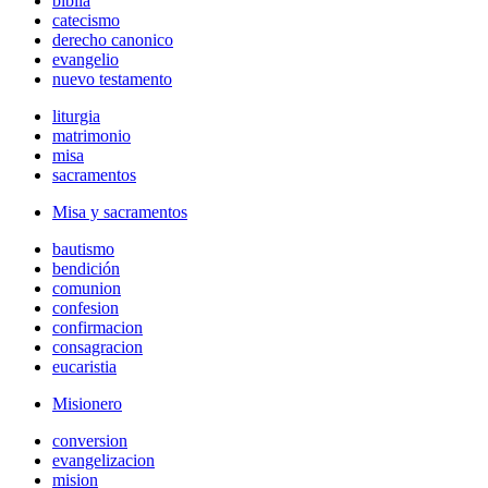
biblia
catecismo
derecho canonico
evangelio
nuevo testamento
liturgia
matrimonio
misa
sacramentos
Misa y sacramentos
bautismo
bendición
comunion
confesion
confirmacion
consagracion
eucaristia
Misionero
conversion
evangelizacion
mision