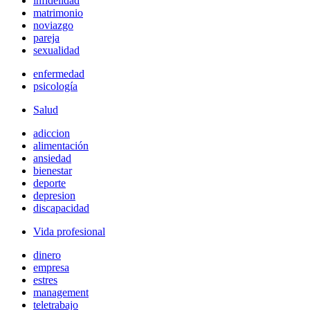
infidelidad
matrimonio
noviazgo
pareja
sexualidad
enfermedad
psicología
Salud
adiccion
alimentación
ansiedad
bienestar
deporte
depresion
discapacidad
Vida profesional
dinero
empresa
estres
management
teletrabajo