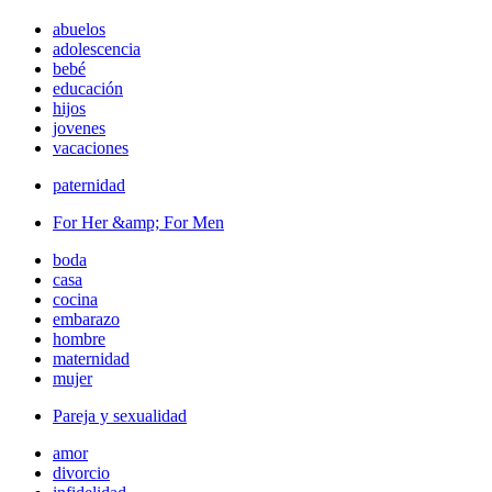
abuelos
adolescencia
bebé
educación
hijos
jovenes
vacaciones
paternidad
For Her &amp; For Men
boda
casa
cocina
embarazo
hombre
maternidad
mujer
Pareja y sexualidad
amor
divorcio