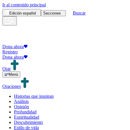
Ir al contenido principal
Buscar
Edición
español
Secciones
Dona ahora
Registro
Dona ahora
Orar
Menú
Oraciones
Historias que inspiran
Análisis
Opinión
Profundidad
Espiritualidad
Descubrimiento
Estilo de vida