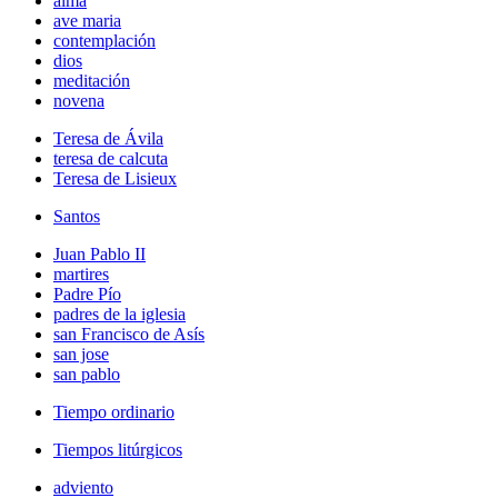
alma
ave maria
contemplación
dios
meditación
novena
Teresa de Ávila
teresa de calcuta
Teresa de Lisieux
Santos
Juan Pablo II
martires
Padre Pío
padres de la iglesia
san Francisco de Asís
san jose
san pablo
Tiempo ordinario
Tiempos litúrgicos
adviento