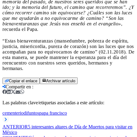
memoria del pasado, de nuestros seres queridos que se han
ido;
y la memoria del futuro, el camino que recorreremos”.
¿Y
cómo recorrer camino sin equivocarse? ¿Cuáles son las luces
que me ayudarán a no equivocarme de camino? “Son las
bienaventuranzas que Jesús nos enseñó en el evangelio»
,
recuerda el Papa.
“Estas bienaventuranzas (mansedumbre, pobreza de espíritu,
justicia, misericordia, pureza de corazón) son las luces que nos
acompañan para no equivocarnos de camino” (02.11.2018). De
esta manera, se puede mantener la esperanza para el día del
reencuentro con nuestros seres queridos, hermanos y
hermanas.
Copiar el enlace
Archivar artículo
Compartir en
:
Las palabras clave/etiquetas asociadas a este artículo:
cementerio
difuntos
papa francisco
ANTERIOR
5 interesantes altares de Día de Muertos para visitar en
México