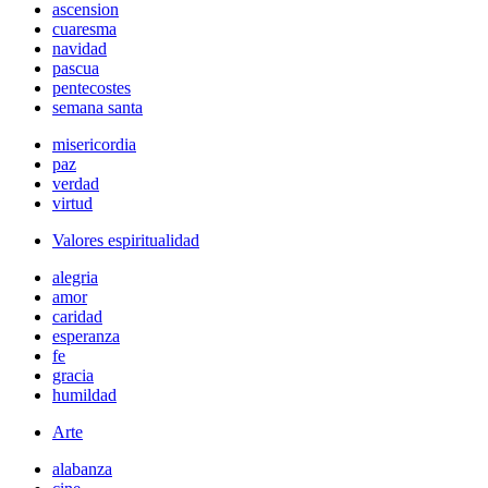
ascension
cuaresma
navidad
pascua
pentecostes
semana santa
misericordia
paz
verdad
virtud
Valores espiritualidad
alegria
amor
caridad
esperanza
fe
gracia
humildad
Arte
alabanza