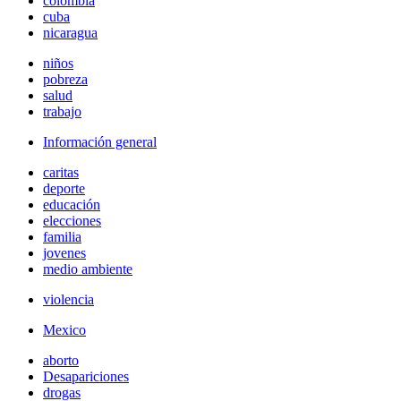
colombia
cuba
nicaragua
niños
pobreza
salud
trabajo
Información general
caritas
deporte
educación
elecciones
familia
jovenes
medio ambiente
violencia
Mexico
aborto
Desapariciones
drogas