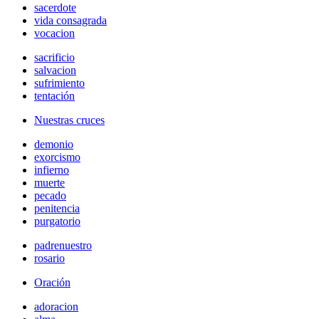
sacerdote
vida consagrada
vocacion
sacrificio
salvacion
sufrimiento
tentación
Nuestras cruces
demonio
exorcismo
infierno
muerte
pecado
penitencia
purgatorio
padrenuestro
rosario
Oración
adoracion