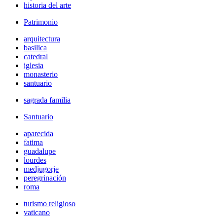
historia del arte
Patrimonio
arquitectura
basilica
catedral
iglesia
monasterio
santuario
sagrada familia
Santuario
aparecida
fatima
guadalupe
lourdes
medjugorje
peregrinación
roma
turismo religioso
vaticano