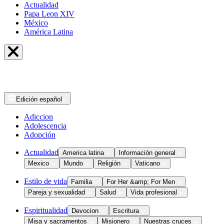
Actualidad
Papa Leon XIV
México
América Latina
Edición
español
Adiccion
Adolescencia
Adopción
Actualidad
America latina
Información general
Mexico
Mundo
Religión
Vaticano
Estilo de vida
Familia
For Her &amp; For Men
Pareja y sexualidad
Salud
Vida profesional
Espiritualidad
Devocion
Escritura
Misa y sacramentos
Misionero
Nuestras cruces