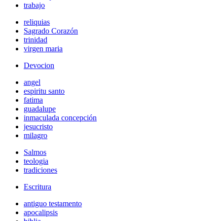
trabajo
reliquias
Sagrado Corazón
trinidad
virgen maria
Devocion
angel
espiritu santo
fatima
guadalupe
inmaculada concepción
jesucristo
milagro
Salmos
teologia
tradiciones
Escritura
antiguo testamento
apocalipsis