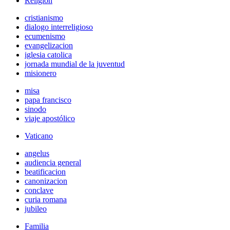
Religión
cristianismo
dialogo interreligioso
ecumenismo
evangelizacion
iglesia catolica
jornada mundial de la juventud
misionero
misa
papa francisco
sinodo
viaje apostólico
Vaticano
angelus
audiencia general
beatificacion
canonizacion
conclave
curia romana
jubileo
Familia