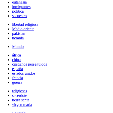
eutanasia
inmigrantes
política
secuestro
libertad religiosa
Medio oriente
pakistan
ucrania
Mundo
áfrica
china
cristianos perseguidos
españa
estados unidos
francia
guerra
religiosas
sacerdote
tierra santa
virgen maria