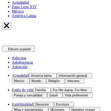
Actualidad
Papa Leon XIV
México
América Latina
Edición
español
Adiccion
Adolescencia
Adopción
Actualidad
America latina
Información general
Mexico
Mundo
Religión
Vaticano
Estilo de vida
Familia
For Her &amp; For Men
Pareja y sexualidad
Salud
Vida profesional
Espiritualidad
Devocion
Escritura
Misa y sacramentos
Misionero
Nuestras cruces