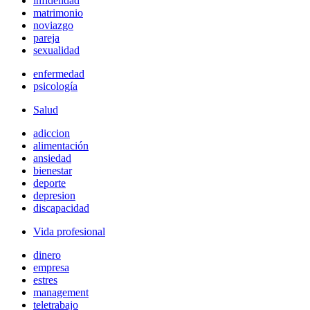
infidelidad
matrimonio
noviazgo
pareja
sexualidad
enfermedad
psicología
Salud
adiccion
alimentación
ansiedad
bienestar
deporte
depresion
discapacidad
Vida profesional
dinero
empresa
estres
management
teletrabajo