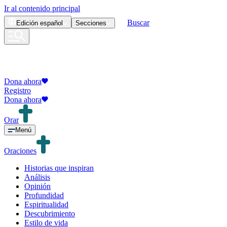
Ir al contenido principal
Buscar
Edición
español
Secciones
Dona ahora
Registro
Dona ahora
Orar
Menú
Oraciones
Historias que inspiran
Análisis
Opinión
Profundidad
Espiritualidad
Descubrimiento
Estilo de vida