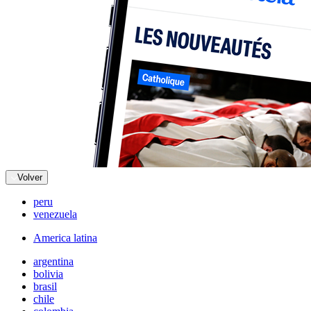
Volver
peru
venezuela
America latina
argentina
bolivia
brasil
chile