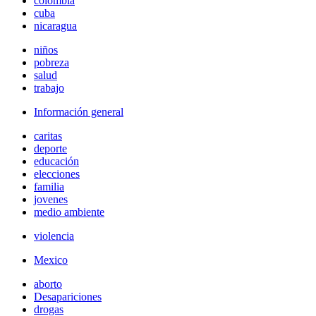
colombia
cuba
nicaragua
niños
pobreza
salud
trabajo
Información general
caritas
deporte
educación
elecciones
familia
jovenes
medio ambiente
violencia
Mexico
aborto
Desapariciones
drogas