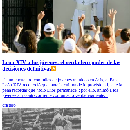
León XIV a los jóvenes: el verdadero poder de las
decisiones definitivas
En un encuentro con miles de jóvenes reunidos en Asís, el Papa
León XIV reconoció que, ante la cultura de lo provisional, vale la
pena recordar que "solo Dios permanece"; por ello, animó a los
jóvenes a ir contracorriente con un acto verdaderamente...
cristero