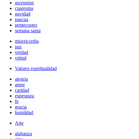
ascension
cuaresma
navidad
pascua
pentecostes
semana santa
misericordia
paz
verdad
virtud
Valores espiritualidad
alegria
amor
caridad
esperanza
fe
gracia
humildad
Arte
alabanza