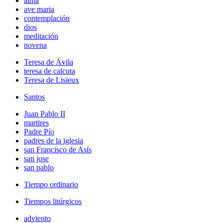
alma
ave maria
contemplación
dios
meditación
novena
Teresa de Ávila
teresa de calcuta
Teresa de Lisieux
Santos
Juan Pablo II
martires
Padre Pío
padres de la iglesia
san Francisco de Asís
san jose
san pablo
Tiempo ordinario
Tiempos litúrgicos
adviento