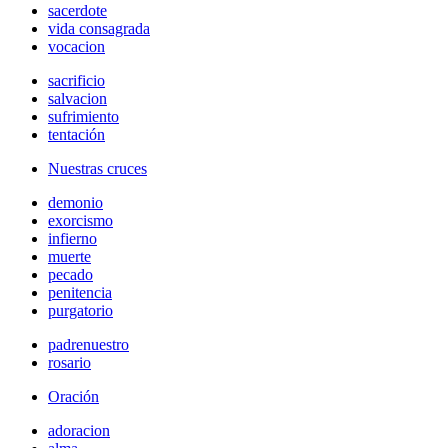
sacerdote
vida consagrada
vocacion
sacrificio
salvacion
sufrimiento
tentación
Nuestras cruces
demonio
exorcismo
infierno
muerte
pecado
penitencia
purgatorio
padrenuestro
rosario
Oración
adoracion