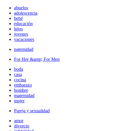
abuelos
adolescencia
bebé
educación
hijos
jovenes
vacaciones
paternidad
For Her &amp; For Men
boda
casa
cocina
embarazo
hombre
maternidad
mujer
Pareja y sexualidad
amor
divorcio