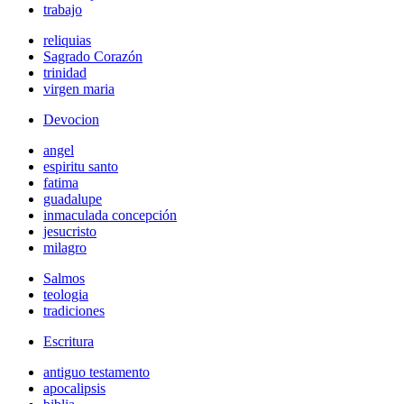
trabajo
reliquias
Sagrado Corazón
trinidad
virgen maria
Devocion
angel
espiritu santo
fatima
guadalupe
inmaculada concepción
jesucristo
milagro
Salmos
teologia
tradiciones
Escritura
antiguo testamento
apocalipsis