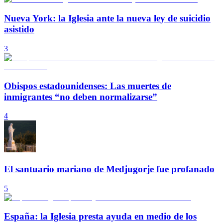
Nueva York: la Iglesia ante la nueva ley de suicidio
asistido
3
Obispos estadounidenses: Las muertes de
inmigrantes “no deben normalizarse”
4
El santuario mariano de Medjugorje fue profanado
5
España: la Iglesia presta ayuda en medio de los