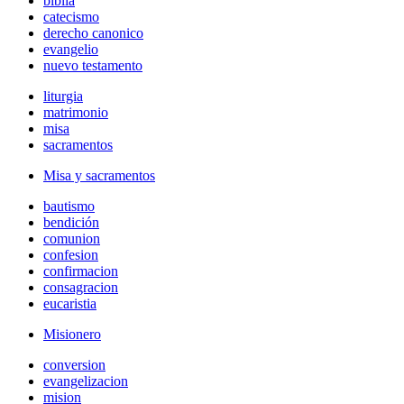
biblia
catecismo
derecho canonico
evangelio
nuevo testamento
liturgia
matrimonio
misa
sacramentos
Misa y sacramentos
bautismo
bendición
comunion
confesion
confirmacion
consagracion
eucaristia
Misionero
conversion
evangelizacion
mision