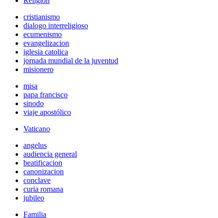
Religión
cristianismo
dialogo interreligioso
ecumenismo
evangelizacion
iglesia catolica
jornada mundial de la juventud
misionero
misa
papa francisco
sinodo
viaje apostólico
Vaticano
angelus
audiencia general
beatificacion
canonizacion
conclave
curia romana
jubileo
Familia