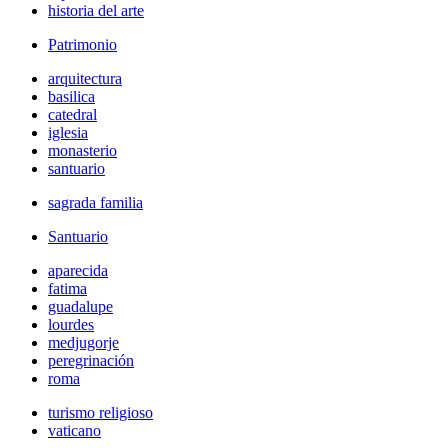
historia del arte
Patrimonio
arquitectura
basilica
catedral
iglesia
monasterio
santuario
sagrada familia
Santuario
aparecida
fatima
guadalupe
lourdes
medjugorje
peregrinación
roma
turismo religioso
vaticano