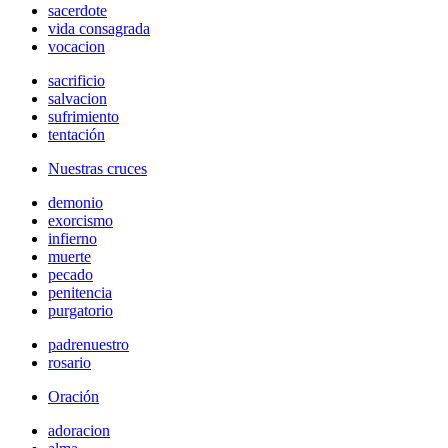
sacerdote
vida consagrada
vocacion
sacrificio
salvacion
sufrimiento
tentación
Nuestras cruces
demonio
exorcismo
infierno
muerte
pecado
penitencia
purgatorio
padrenuestro
rosario
Oración
adoracion