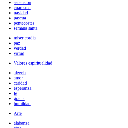
ascension
cuaresma
navidad
pascua
pentecostes
semana santa
misericordia
paz
verdad
virtud
Valores espiritualidad
alegria
amor
caridad
esperanza
fe
gracia
humildad
Arte
alabanza