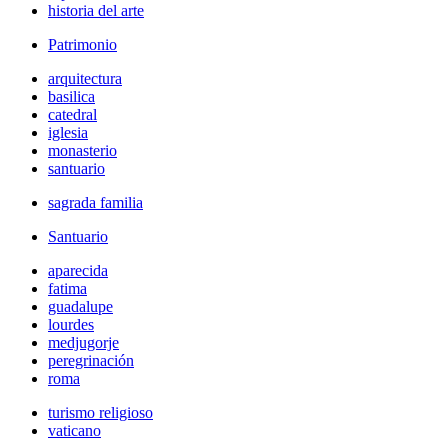
historia del arte
Patrimonio
arquitectura
basilica
catedral
iglesia
monasterio
santuario
sagrada familia
Santuario
aparecida
fatima
guadalupe
lourdes
medjugorje
peregrinación
roma
turismo religioso
vaticano