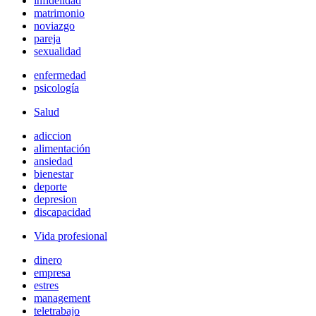
infidelidad
matrimonio
noviazgo
pareja
sexualidad
enfermedad
psicología
Salud
adiccion
alimentación
ansiedad
bienestar
deporte
depresion
discapacidad
Vida profesional
dinero
empresa
estres
management
teletrabajo