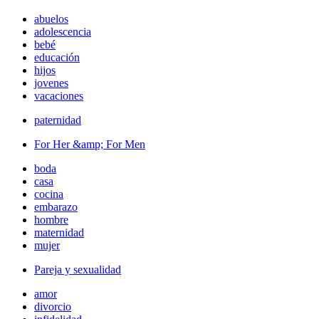
abuelos
adolescencia
bebé
educación
hijos
jovenes
vacaciones
paternidad
For Her &amp; For Men
boda
casa
cocina
embarazo
hombre
maternidad
mujer
Pareja y sexualidad
amor
divorcio