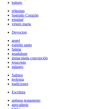
trabajo
reliquias
Sagrado Corazón
trinidad
virgen maria
Devocion
angel
espiritu santo
fatima
guadalupe
inmaculada concepción
jesucristo
milagro
Salmos
teologia
tradiciones
Escritura
antiguo testamento
apocalipsis