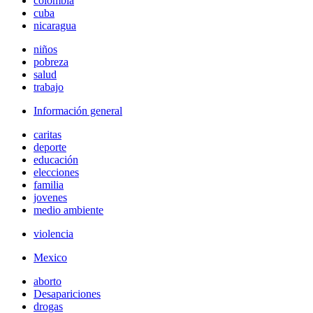
colombia
cuba
nicaragua
niños
pobreza
salud
trabajo
Información general
caritas
deporte
educación
elecciones
familia
jovenes
medio ambiente
violencia
Mexico
aborto
Desapariciones
drogas