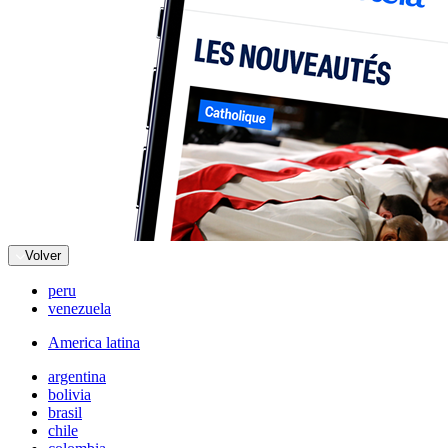
Volver
peru
venezuela
America latina
argentina
bolivia
brasil
chile