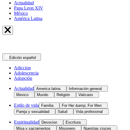
Actualidad
Papa Leon XIV
México
América Latina
Edición
español
Adiccion
Adolescencia
Adopción
Actualidad
America latina
Información general
Mexico
Mundo
Religión
Vaticano
Estilo de vida
Familia
For Her &amp; For Men
Pareja y sexualidad
Salud
Vida profesional
Espiritualidad
Devocion
Escritura
Misa y sacramentos
Misionero
Nuestras cruces