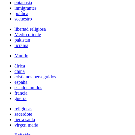
eutanasia
inmigrantes
política
secuestro
libertad religiosa
Medio oriente
pakistan
ucrania
Mundo
áfrica
china
cristianos perseguidos
españa
estados unidos
francia
guerra
religiosas
sacerdote
tierra santa
virgen maria