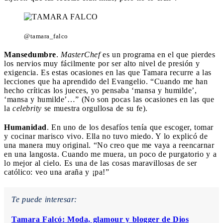
@tamara_falco
Mansedumbre
.
MasterChef
es un programa en el que pierdes
los nervios muy fácilmente por ser alto nivel de presión y
exigencia. Es estas ocasiones en las que Tamara recurre a las
lecciones que ha aprendido del Evangelio. “Cuando me han
hecho críticas los jueces, yo pensaba ‘mansa y humilde’,
‘mansa y humilde’…” (No son pocas las ocasiones en las que
la
celebrity
se muestra orgullosa de su fe).
Humanidad
. En uno de los desafíos tenía que escoger, tomar
y cocinar marisco vivo. Ella no tuvo miedo. Y lo explicó de
una manera muy original. “No creo que me vaya a reencarnar
en una langosta. Cuando me muera, un poco de purgatorio y a
lo mejor al cielo. Es una de las cosas maravillosas de ser
católico: veo una araña y ¡pa!”
Te puede interesar:
Tamara Falcó: Moda, glamour y blogger de Dios