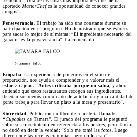
resultado. “Una de las cosas más importantes que me ha
aportado
MasterChef
es la oportunidad de conocer grandes
amigos”.
Perseverancia
. El trabajo ha sido una constante durante su
participación en el programa. Ha demostrado que se esfuerza
para sacar lo mejor de sí misma: “El ingrediente necesario del
ganador es la perseverancia”, ha comentado.
@tamara_falco
Empatía
. La experiencia de ponernos en el sitio de
preparación, nos ayuda a comprender y a valorar más el
esfuerzo ajeno.
“Antes criticaba porque no sabía
, y ahora
entiendo que estos restaurantes escogen sus ingredientes,
diseñan sus menús con un año de antelación y una cantidad de
gente trabaja para llevar un plato a la mesa y presentarlo”.
Sinceridad
. Publicaron un libro de repostería llamado
“Cupcakes
de Tamara”. El jurado del programa le preguntó
sobre su conocimiento en referencia a los postres, pero Tamara
no dudó en decir la verdad: “Solo me tomé las fotos. Luego
dijeron que las recetas eran mías, pero no lo eran”.