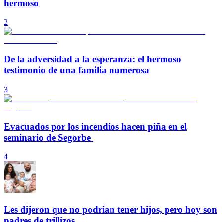
hermoso
2
De la adversidad a la esperanza: el hermoso
testimonio de una familia numerosa
3
Evacuados por los incendios hacen piña en el
seminario de Segorbe
4
Les dijeron que no podrían tener hijos, pero hoy son
padres de trillizos