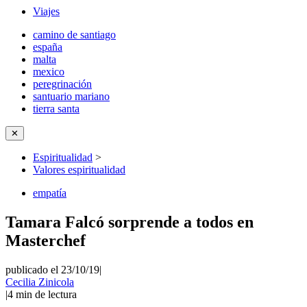
Viajes
camino de santiago
españa
malta
mexico
peregrinación
santuario mariano
tierra santa
✕
Espiritualidad
>
Valores espiritualidad
empatía
Tamara Falcó sorprende a todos en
Masterchef
publicado el 23/10/19
|
Cecilia Zinicola
|
4
min de lectura