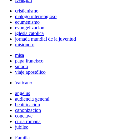
Religión
cristianismo
dialogo interreligioso
ecumenismo
evangelizacion
iglesia catolica
jornada mundial de la juventud
misionero
misa
papa francisco
sinodo
viaje apostólico
Vaticano
angelus
audiencia general
beatificacion
canonizacion
conclave
curia romana
jubileo
Familia