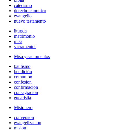
biblia
catecismo
derecho canonico
evangelio
nuevo testamento
liturgia
matrimonio
misa
sacramentos
Misa y sacramentos
bautismo
bendición
comunion
confesion
confirmacion
consagracion
eucaristia
Misionero
conversion
evangelizacion
mision