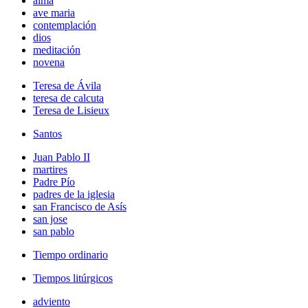
alma
ave maria
contemplación
dios
meditación
novena
Teresa de Ávila
teresa de calcuta
Teresa de Lisieux
Santos
Juan Pablo II
martires
Padre Pío
padres de la iglesia
san Francisco de Asís
san jose
san pablo
Tiempo ordinario
Tiempos litúrgicos
adviento