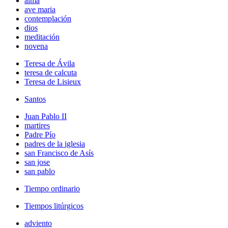
alma
ave maria
contemplación
dios
meditación
novena
Teresa de Ávila
teresa de calcuta
Teresa de Lisieux
Santos
Juan Pablo II
martires
Padre Pío
padres de la iglesia
san Francisco de Asís
san jose
san pablo
Tiempo ordinario
Tiempos litúrgicos
adviento