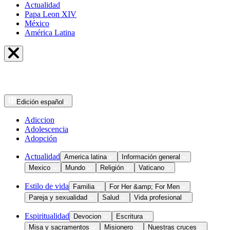
Actualidad
Papa Leon XIV
México
América Latina
Edición
español
Adiccion
Adolescencia
Adopción
Actualidad
America latina
Información general
Mexico
Mundo
Religión
Vaticano
Estilo de vida
Familia
For Her &amp; For Men
Pareja y sexualidad
Salud
Vida profesional
Espiritualidad
Devocion
Escritura
Misa y sacramentos
Misionero
Nuestras cruces