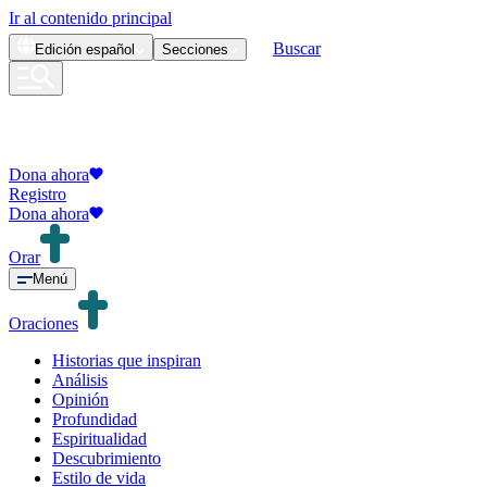
Ir al contenido principal
Buscar
Edición
español
Secciones
Dona ahora
Registro
Dona ahora
Orar
Menú
Oraciones
Historias que inspiran
Análisis
Opinión
Profundidad
Espiritualidad
Descubrimiento
Estilo de vida