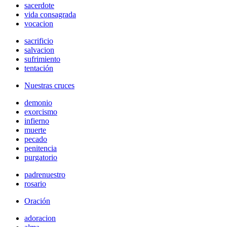
sacerdote
vida consagrada
vocacion
sacrificio
salvacion
sufrimiento
tentación
Nuestras cruces
demonio
exorcismo
infierno
muerte
pecado
penitencia
purgatorio
padrenuestro
rosario
Oración
adoracion