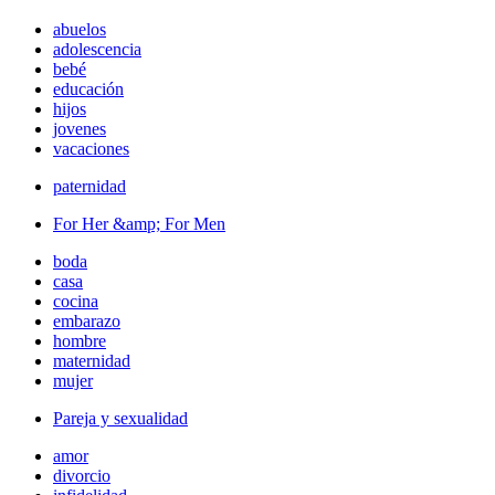
abuelos
adolescencia
bebé
educación
hijos
jovenes
vacaciones
paternidad
For Her &amp; For Men
boda
casa
cocina
embarazo
hombre
maternidad
mujer
Pareja y sexualidad
amor
divorcio