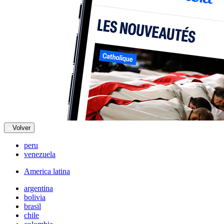
Volver
peru
venezuela
America latina
argentina
bolivia
brasil
chile