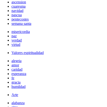
ascension
cuaresma
navidad
pascua
pentecostes
semana santa
misericordia
paz
verdad
virtud
Valores espiritualidad
alegria
amor
caridad
esperanza
fe
gracia
humildad
Arte
alabanza