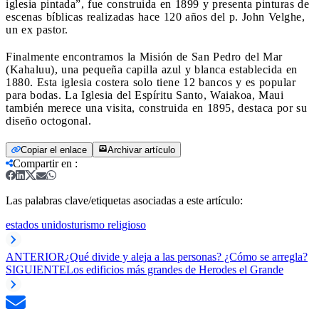
iglesia pintada”, fue construida en 1899 y presenta pinturas de
escenas bíblicas realizadas hace 120 años del p. John Velghe,
un ex pastor.
Finalmente encontramos la Misión de San Pedro del Mar
(Kahaluu), una pequeña capilla azul y blanca establecida en
1880. Esta iglesia costera solo tiene 12 bancos y es popular
para bodas. La Iglesia del Espíritu Santo, Waiakoa, Maui
también merece una visita, construida en 1895, destaca por su
diseño octogonal.
Copiar el enlace
Archivar artículo
Compartir en
:
Las palabras clave/etiquetas asociadas a este artículo:
estados unidos
turismo religioso
ANTERIOR
¿Qué divide y aleja a las personas? ¿Cómo se arregla?
SIGUIENTE
Los edificios más grandes de Herodes el Grande