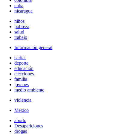
colombia
cuba
nicaragua
niños
pobreza
salud
trabajo
Información general
caritas
deporte
educación
elecciones
familia
jovenes
medio ambiente
violencia
Mexico
aborto
Desapariciones
drogas