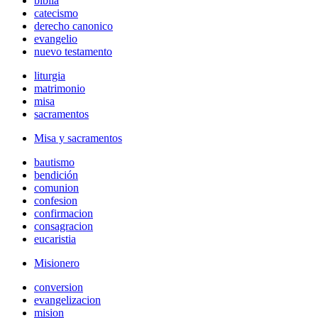
biblia
catecismo
derecho canonico
evangelio
nuevo testamento
liturgia
matrimonio
misa
sacramentos
Misa y sacramentos
bautismo
bendición
comunion
confesion
confirmacion
consagracion
eucaristia
Misionero
conversion
evangelizacion
mision