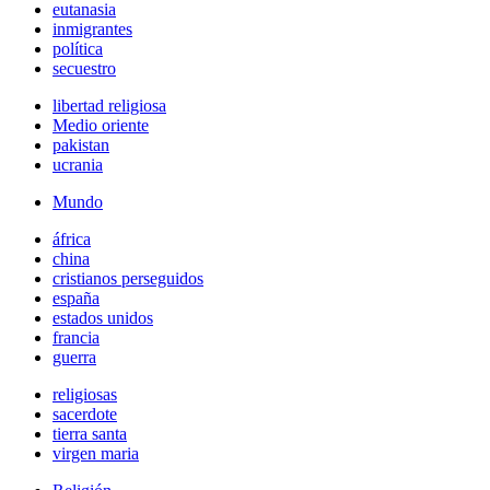
eutanasia
inmigrantes
política
secuestro
libertad religiosa
Medio oriente
pakistan
ucrania
Mundo
áfrica
china
cristianos perseguidos
españa
estados unidos
francia
guerra
religiosas
sacerdote
tierra santa
virgen maria