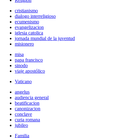
Religión
cristianismo
dialogo interreligioso
ecumenismo
evangelizacion
iglesia catolica
jornada mundial de la juventud
misionero
misa
papa francisco
sinodo
viaje apostólico
Vaticano
angelus
audiencia general
beatificacion
canonizacion
conclave
curia romana
jubileo
Familia