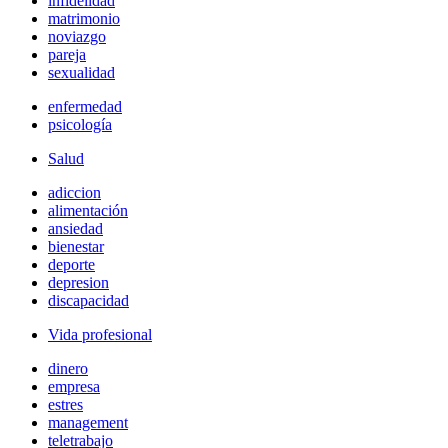
infidelidad
matrimonio
noviazgo
pareja
sexualidad
enfermedad
psicología
Salud
adiccion
alimentación
ansiedad
bienestar
deporte
depresion
discapacidad
Vida profesional
dinero
empresa
estres
management
teletrabajo