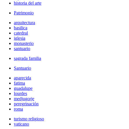
historia del arte
Patrimonio
arquitectura
basilica
catedral
iglesia
monasterio
santuario
sagrada familia
Santuario
aparecida
fatima
guadalupe
lourdes
medjugorje
peregrinación
roma
turismo religioso
vaticano