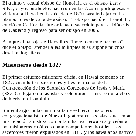
El quinto y actual obispo de Honolulu es el obispo Larry
Silva, cuyos bisabuelos nacieron en las Azores portuguesas y
vinieron a Hawai en la década de 1870 para trabajar en las
plantaciones de caña de azúcar. El obispo nació en Honolulu,
creció en California, fue ordenado sacerdote para la Diócesis
de Oakland y regresó para ser obispo en 2005.
Aunque el paisaje de Hawaii es “increíblemente hermoso”,
dice el obispo, atender a las múltiples islas supone muchos
desafíos logísticos.
Misioneros desde 1827
El primer esfuerzo misionero oficial en Hawai comenzó en
1827, cuando tres sacerdotes y tres hermanos de la
Congregación de los Sagrados Corazones de Jesús y María
(SS.CC) llegaron a las islas y celebraron la misa en una choza
de hierba en Honolulu.
Sin embargo, hubo un importante esfuerzo misionero
congregacionalista de Nueva Inglaterra en las islas, que tenían
una relación amistosa con la familia real hawaiana y veían a
los misioneros católicos como competidores hostiles. Los
sacerdotes fueron expulsados ​​en 1831, y los hawaianos nativos