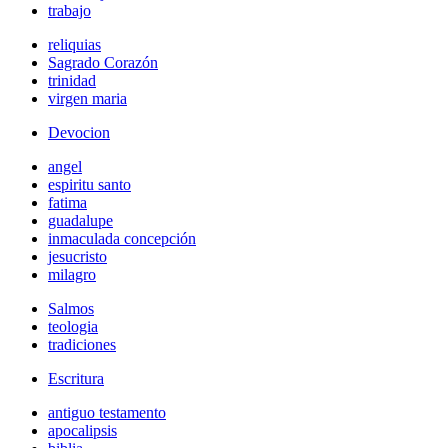
trabajo
reliquias
Sagrado Corazón
trinidad
virgen maria
Devocion
angel
espiritu santo
fatima
guadalupe
inmaculada concepción
jesucristo
milagro
Salmos
teologia
tradiciones
Escritura
antiguo testamento
apocalipsis