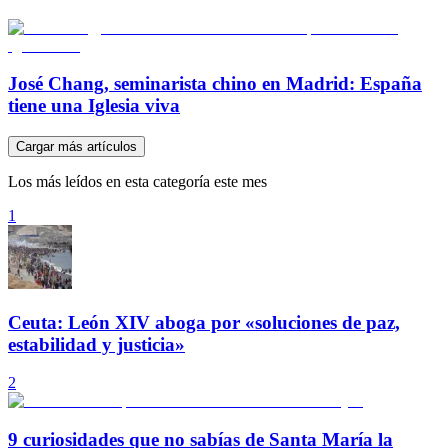
José Chang, seminarista chino en Madrid: España
tiene una Iglesia viva
Cargar más artículos
Los más leídos en esta categoría este mes
1
Ceuta: León XIV aboga por «soluciones de paz,
estabilidad y justicia»
2
9 curiosidades que no sabías de Santa María la