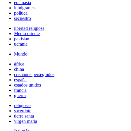
eutanasia
inmigrantes
política
secuestro
libertad religiosa
Medio oriente
pakistan
ucrania
Mundo
áfrica
china
cristianos perseguidos
españa
estados unidos
francia
guerra
religiosas
sacerdote
tierra santa
virgen maria