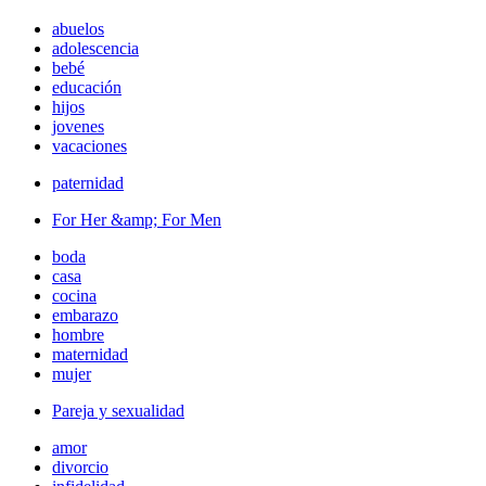
abuelos
adolescencia
bebé
educación
hijos
jovenes
vacaciones
paternidad
For Her &amp; For Men
boda
casa
cocina
embarazo
hombre
maternidad
mujer
Pareja y sexualidad
amor
divorcio