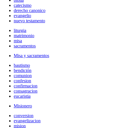
biblia
catecismo
derecho canonico
evangelio
nuevo testamento
liturgia
matrimonio
misa
sacramentos
Misa y sacramentos
bautismo
bendición
comunion
confesion
confirmacion
consagracion
eucaristia
Misionero
conversion
evangelizacion
mision