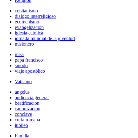
Religión
cristianismo
dialogo interreligioso
ecumenismo
evangelizacion
iglesia catolica
jornada mundial de la juventud
misionero
misa
papa francisco
sinodo
viaje apostólico
Vaticano
angelus
audiencia general
beatificacion
canonizacion
conclave
curia romana
jubileo
Familia