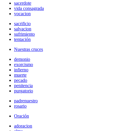
sacerdote
vida consagrada
vocacion
sacrificio
salvacion
sufrimiento
tentación
Nuestras cruces
demonio
exorcismo
infierno
muerte
pecado
penitencia
purgatorio
padrenuestro
rosario
Oración
adoracion