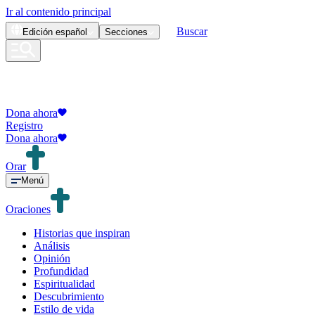
Ir al contenido principal
Buscar
Edición
español
Secciones
Dona ahora
Registro
Dona ahora
Orar
Menú
Oraciones
Historias que inspiran
Análisis
Opinión
Profundidad
Espiritualidad
Descubrimiento
Estilo de vida