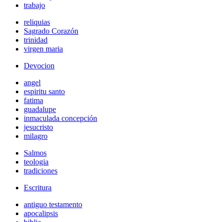
trabajo
reliquias
Sagrado Corazón
trinidad
virgen maria
Devocion
angel
espiritu santo
fatima
guadalupe
inmaculada concepción
jesucristo
milagro
Salmos
teologia
tradiciones
Escritura
antiguo testamento
apocalipsis