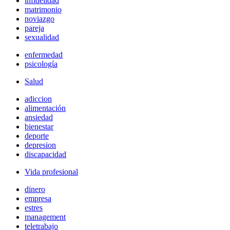
infidelidad
matrimonio
noviazgo
pareja
sexualidad
enfermedad
psicología
Salud
adiccion
alimentación
ansiedad
bienestar
deporte
depresion
discapacidad
Vida profesional
dinero
empresa
estres
management
teletrabajo