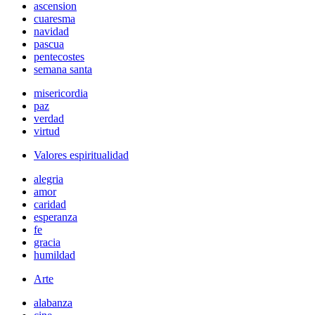
ascension
cuaresma
navidad
pascua
pentecostes
semana santa
misericordia
paz
verdad
virtud
Valores espiritualidad
alegria
amor
caridad
esperanza
fe
gracia
humildad
Arte
alabanza