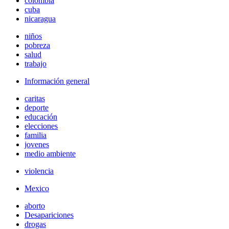
colombia
cuba
nicaragua
niños
pobreza
salud
trabajo
Información general
caritas
deporte
educación
elecciones
familia
jovenes
medio ambiente
violencia
Mexico
aborto
Desapariciones
drogas