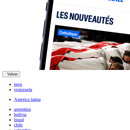
Volver
peru
venezuela
America latina
argentina
bolivia
brasil
chile