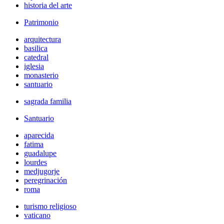
historia del arte
Patrimonio
arquitectura
basilica
catedral
iglesia
monasterio
santuario
sagrada familia
Santuario
aparecida
fatima
guadalupe
lourdes
medjugorje
peregrinación
roma
turismo religioso
vaticano