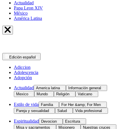
Actualidad
Papa Leon XIV
México
América Latina
Edición
español
Adiccion
Adolescencia
Adopción
Actualidad
America latina
Información general
Mexico
Mundo
Religión
Vaticano
Estilo de vida
Familia
For Her &amp; For Men
Pareja y sexualidad
Salud
Vida profesional
Espiritualidad
Devocion
Escritura
Misa y sacramentos
Misionero
Nuestras cruces