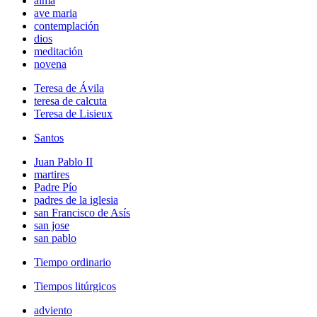
alma
ave maria
contemplación
dios
meditación
novena
Teresa de Ávila
teresa de calcuta
Teresa de Lisieux
Santos
Juan Pablo II
martires
Padre Pío
padres de la iglesia
san Francisco de Asís
san jose
san pablo
Tiempo ordinario
Tiempos litúrgicos
adviento