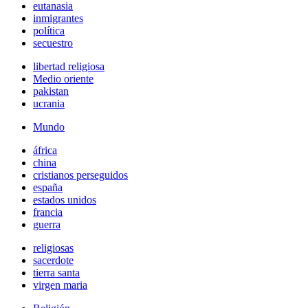
eutanasia
inmigrantes
política
secuestro
libertad religiosa
Medio oriente
pakistan
ucrania
Mundo
áfrica
china
cristianos perseguidos
españa
estados unidos
francia
guerra
religiosas
sacerdote
tierra santa
virgen maria