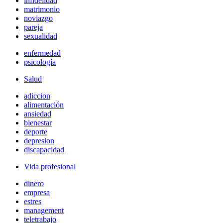
infidelidad
matrimonio
noviazgo
pareja
sexualidad
enfermedad
psicología
Salud
adiccion
alimentación
ansiedad
bienestar
deporte
depresion
discapacidad
Vida profesional
dinero
empresa
estres
management
teletrabajo