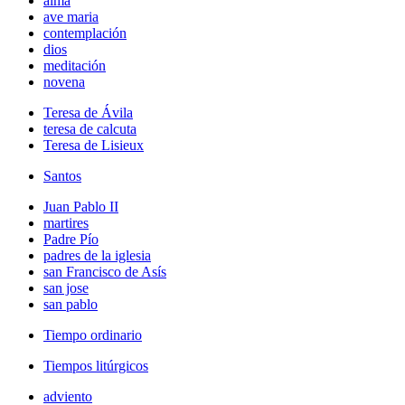
alma
ave maria
contemplación
dios
meditación
novena
Teresa de Ávila
teresa de calcuta
Teresa de Lisieux
Santos
Juan Pablo II
martires
Padre Pío
padres de la iglesia
san Francisco de Asís
san jose
san pablo
Tiempo ordinario
Tiempos litúrgicos
adviento