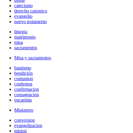
biblia
catecismo
derecho canonico
evangelio
nuevo testamento
liturgia
matrimonio
misa
sacramentos
Misa y sacramentos
bautismo
bendición
comunion
confesion
confirmacion
consagracion
eucaristia
Misionero
conversion
evangelizacion
mision