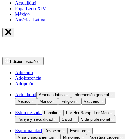
Actualidad
Papa Leon XIV
México
América Latina
Edición
español
Adiccion
Adolescencia
Adopción
Actualidad
America latina
Información general
Mexico
Mundo
Religión
Vaticano
Estilo de vida
Familia
For Her &amp; For Men
Pareja y sexualidad
Salud
Vida profesional
Espiritualidad
Devocion
Escritura
Misa y sacramentos
Misionero
Nuestras cruces