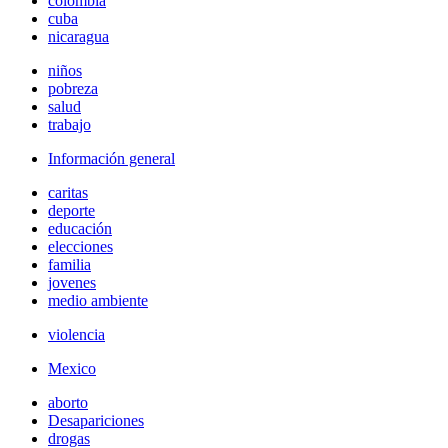
colombia
cuba
nicaragua
niños
pobreza
salud
trabajo
Información general
caritas
deporte
educación
elecciones
familia
jovenes
medio ambiente
violencia
Mexico
aborto
Desapariciones
drogas