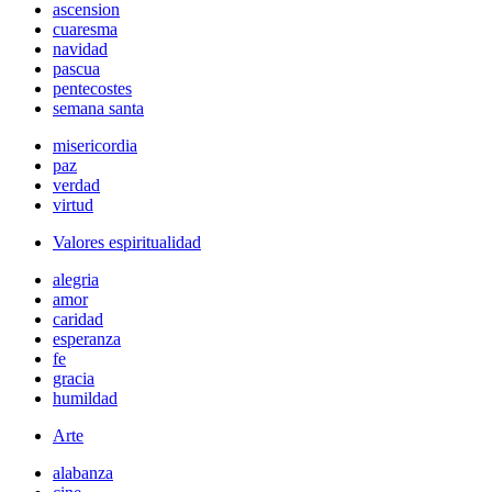
ascension
cuaresma
navidad
pascua
pentecostes
semana santa
misericordia
paz
verdad
virtud
Valores espiritualidad
alegria
amor
caridad
esperanza
fe
gracia
humildad
Arte
alabanza