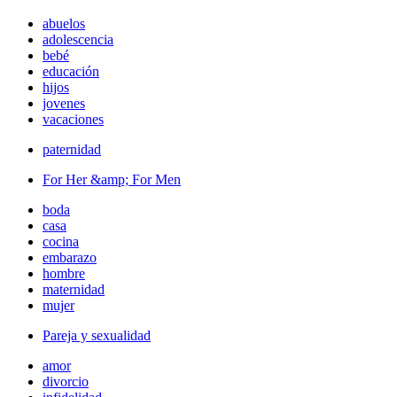
abuelos
adolescencia
bebé
educación
hijos
jovenes
vacaciones
paternidad
For Her &amp; For Men
boda
casa
cocina
embarazo
hombre
maternidad
mujer
Pareja y sexualidad
amor
divorcio