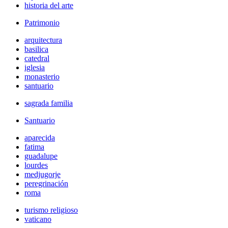
historia del arte
Patrimonio
arquitectura
basilica
catedral
iglesia
monasterio
santuario
sagrada familia
Santuario
aparecida
fatima
guadalupe
lourdes
medjugorje
peregrinación
roma
turismo religioso
vaticano