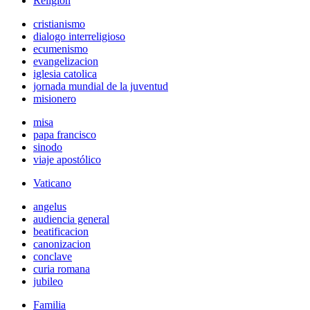
Religión
cristianismo
dialogo interreligioso
ecumenismo
evangelizacion
iglesia catolica
jornada mundial de la juventud
misionero
misa
papa francisco
sinodo
viaje apostólico
Vaticano
angelus
audiencia general
beatificacion
canonizacion
conclave
curia romana
jubileo
Familia