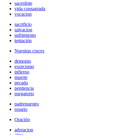
sacerdote
vida consagrada
vocacion
sacrificio
salvacion
sufrimiento
tentación
Nuestras cruces
demonio
exorcismo
infierno
muerte
pecado
penitencia
purgatorio
padrenuestro
rosario
Oración
adoracion