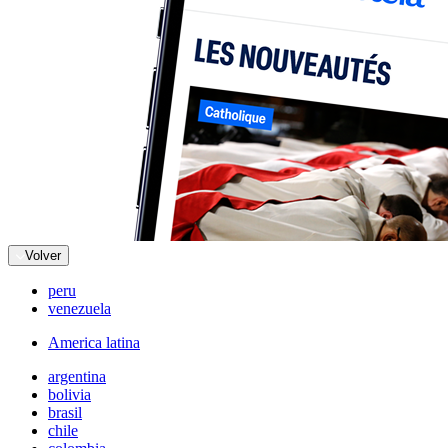
Volver
peru
venezuela
America latina
argentina
bolivia
brasil
chile