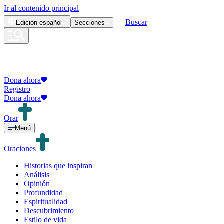
Ir al contenido principal
Buscar
Edición
español
Secciones
Dona ahora
Registro
Dona ahora
Orar
Menú
Oraciones
Historias que inspiran
Análisis
Opinión
Profundidad
Espiritualidad
Descubrimiento
Estilo de vida