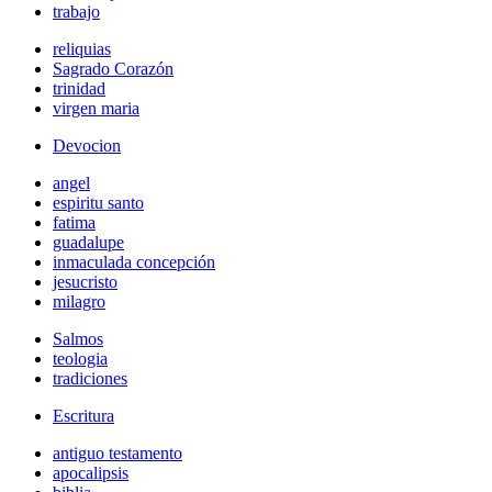
trabajo
reliquias
Sagrado Corazón
trinidad
virgen maria
Devocion
angel
espiritu santo
fatima
guadalupe
inmaculada concepción
jesucristo
milagro
Salmos
teologia
tradiciones
Escritura
antiguo testamento
apocalipsis