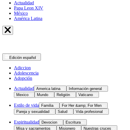
Actualidad
Papa Leon XIV
México
América Latina
Edición
español
Adiccion
Adolescencia
Adopción
Actualidad
America latina
Información general
Mexico
Mundo
Religión
Vaticano
Estilo de vida
Familia
For Her &amp; For Men
Pareja y sexualidad
Salud
Vida profesional
Espiritualidad
Devocion
Escritura
Misa y sacramentos
Misionero
Nuestras cruces