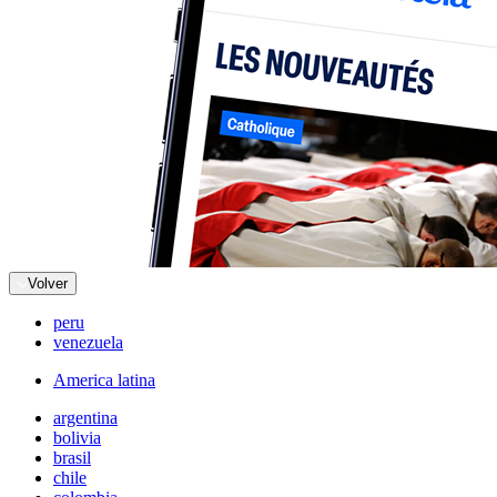
Volver
peru
venezuela
America latina
argentina
bolivia
brasil
chile