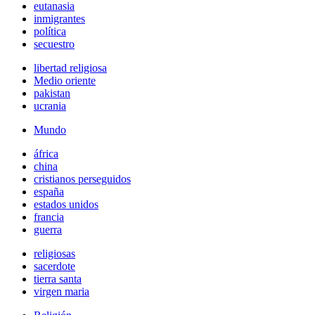
eutanasia
inmigrantes
política
secuestro
libertad religiosa
Medio oriente
pakistan
ucrania
Mundo
áfrica
china
cristianos perseguidos
españa
estados unidos
francia
guerra
religiosas
sacerdote
tierra santa
virgen maria