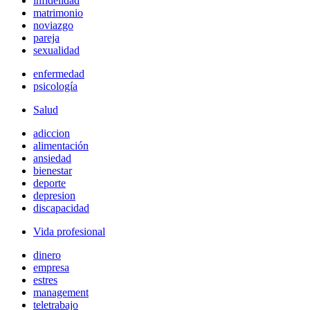
infidelidad
matrimonio
noviazgo
pareja
sexualidad
enfermedad
psicología
Salud
adiccion
alimentación
ansiedad
bienestar
deporte
depresion
discapacidad
Vida profesional
dinero
empresa
estres
management
teletrabajo