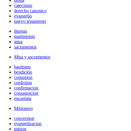
biblia
catecismo
derecho canonico
evangelio
nuevo testamento
liturgia
matrimonio
misa
sacramentos
Misa y sacramentos
bautismo
bendición
comunion
confesion
confirmacion
consagracion
eucaristia
Misionero
conversion
evangelizacion
mision