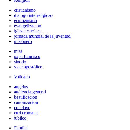
Religión
cristianismo
dialogo interreligioso
ecumenismo
evangelizacion
iglesia catolica
jornada mundial de la juventud
misionero
misa
papa francisco
sinodo
viaje apostólico
Vaticano
angelus
audiencia general
beatificacion
canonizacion
conclave
curia romana
jubileo
Familia