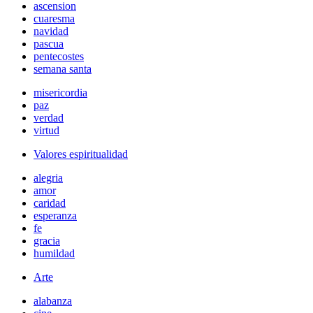
ascension
cuaresma
navidad
pascua
pentecostes
semana santa
misericordia
paz
verdad
virtud
Valores espiritualidad
alegria
amor
caridad
esperanza
fe
gracia
humildad
Arte
alabanza