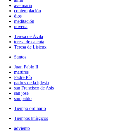
alma
ave maria
contemplación
dios
meditación
novena
Teresa de Ávila
teresa de calcuta
Teresa de Lisieux
Santos
Juan Pablo II
martires
Padre Pío
padres de la iglesia
san Francisco de Asís
san jose
san pablo
Tiempo ordinario
Tiempos litúrgicos
adviento