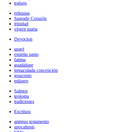
trabajo
reliquias
Sagrado Corazón
trinidad
virgen maria
Devocion
angel
espiritu santo
fatima
guadalupe
inmaculada concepción
jesucristo
milagro
Salmos
teologia
tradiciones
Escritura
antiguo testamento
apocalipsis