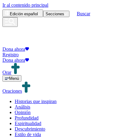
Ir al contenido principal
Buscar
Edición
español
Secciones
Dona ahora
Registro
Dona ahora
Orar
Menú
Oraciones
Historias que inspiran
Análisis
Opinión
Profundidad
Espiritualidad
Descubrimiento
Estilo de vida