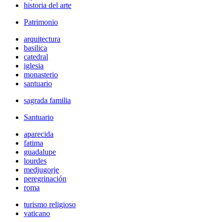
historia del arte
Patrimonio
arquitectura
basilica
catedral
iglesia
monasterio
santuario
sagrada familia
Santuario
aparecida
fatima
guadalupe
lourdes
medjugorje
peregrinación
roma
turismo religioso
vaticano