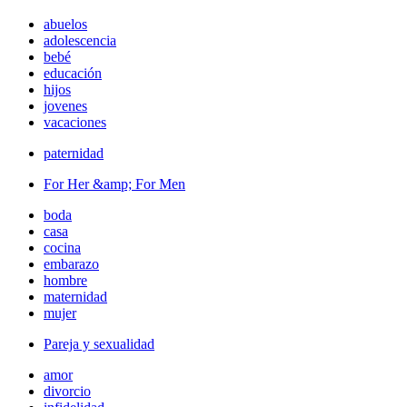
abuelos
adolescencia
bebé
educación
hijos
jovenes
vacaciones
paternidad
For Her &amp; For Men
boda
casa
cocina
embarazo
hombre
maternidad
mujer
Pareja y sexualidad
amor
divorcio