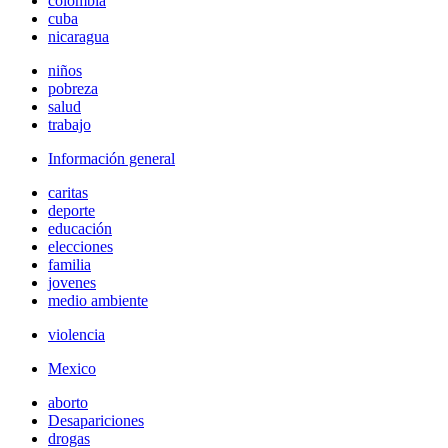
colombia
cuba
nicaragua
niños
pobreza
salud
trabajo
Información general
caritas
deporte
educación
elecciones
familia
jovenes
medio ambiente
violencia
Mexico
aborto
Desapariciones
drogas