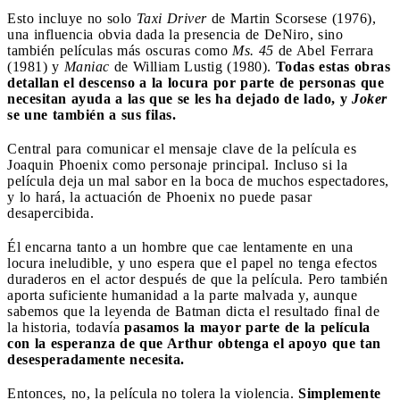
Esto incluye no solo
Taxi Driver
de Martin Scorsese (1976),
una influencia obvia dada la presencia de DeNiro, sino
también películas más oscuras como
Ms. 45
de Abel Ferrara
(1981) y
Maniac
de William Lustig (1980).
Todas estas obras
detallan el descenso a la locura por parte de personas que
necesitan ayuda a las que se les ha dejado de lado, y
Joker
se une también a sus filas.
Central para comunicar el mensaje clave de la película es
Joaquin Phoenix como personaje principal. Incluso si la
película deja un mal sabor en la boca de muchos espectadores,
y lo hará, la actuación de Phoenix no puede pasar
desapercibida.
Él encarna tanto a un hombre que cae lentamente en una
locura ineludible, y uno espera que el papel no tenga efectos
duraderos en el actor después de que la película. Pero también
aporta suficiente humanidad a la parte malvada y, aunque
sabemos que la leyenda de Batman dicta el resultado final de
la historia, todavía
pasamos la mayor parte de la película
con la esperanza de que Arthur obtenga el apoyo que tan
desesperadamente necesita.
Entonces, no, la película no tolera la violencia.
Simplemente