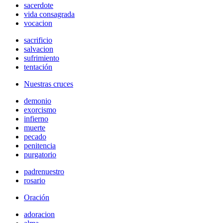
sacerdote
vida consagrada
vocacion
sacrificio
salvacion
sufrimiento
tentación
Nuestras cruces
demonio
exorcismo
infierno
muerte
pecado
penitencia
purgatorio
padrenuestro
rosario
Oración
adoracion