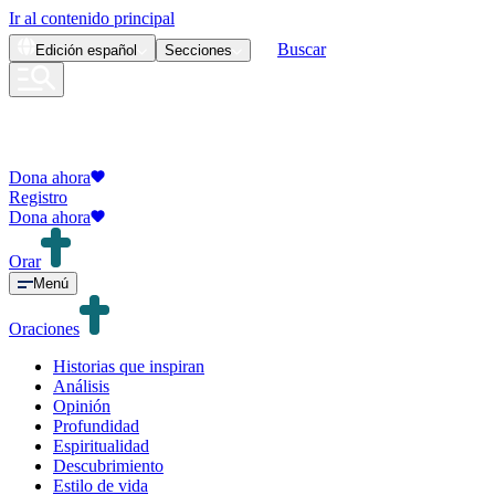
Ir al contenido principal
Buscar
Edición
español
Secciones
Dona ahora
Registro
Dona ahora
Orar
Menú
Oraciones
Historias que inspiran
Análisis
Opinión
Profundidad
Espiritualidad
Descubrimiento
Estilo de vida