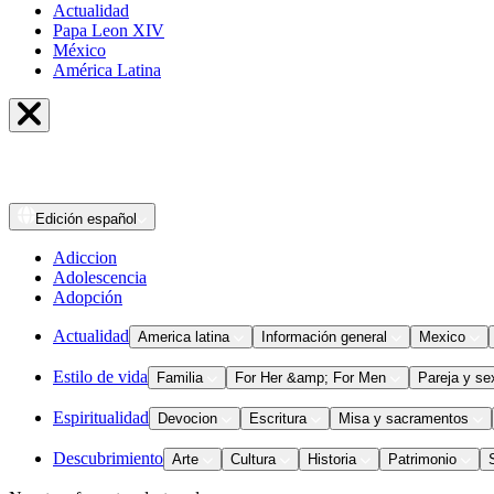
Actualidad
Papa Leon XIV
México
América Latina
Edición
español
Adiccion
Adolescencia
Adopción
Actualidad
America latina
Información general
Mexico
Estilo de vida
Familia
For Her &amp; For Men
Pareja y se
Espiritualidad
Devocion
Escritura
Misa y sacramentos
Descubrimiento
Arte
Cultura
Historia
Patrimonio