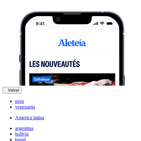
Volver
peru
venezuela
America latina
argentina
bolivia
brasil