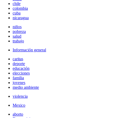
chile
colombia
cuba
nicaragua
niños
pobreza
salud
trabajo
Información general
caritas
deporte
educación
elecciones
familia
jovenes
medio ambiente
violencia
Mexico
aborto