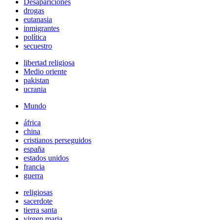
Desapariciones
drogas
eutanasia
inmigrantes
política
secuestro
libertad religiosa
Medio oriente
pakistan
ucrania
Mundo
áfrica
china
cristianos perseguidos
españa
estados unidos
francia
guerra
religiosas
sacerdote
tierra santa
virgen maria