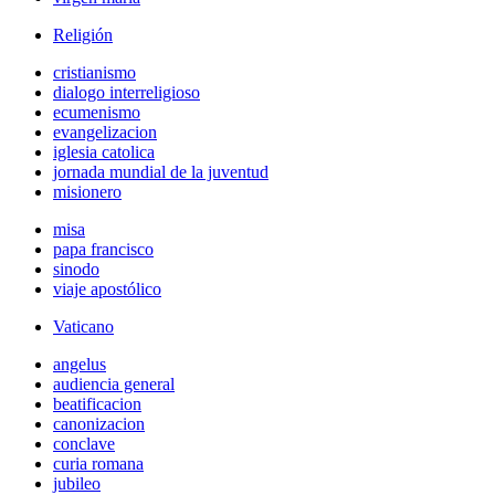
Religión
cristianismo
dialogo interreligioso
ecumenismo
evangelizacion
iglesia catolica
jornada mundial de la juventud
misionero
misa
papa francisco
sinodo
viaje apostólico
Vaticano
angelus
audiencia general
beatificacion
canonizacion
conclave
curia romana
jubileo