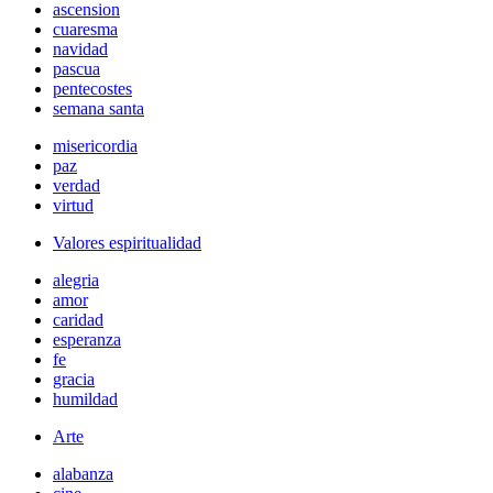
ascension
cuaresma
navidad
pascua
pentecostes
semana santa
misericordia
paz
verdad
virtud
Valores espiritualidad
alegria
amor
caridad
esperanza
fe
gracia
humildad
Arte
alabanza