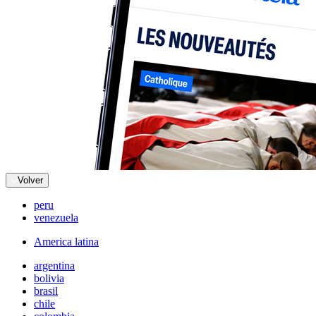
Volver
peru
venezuela
America latina
argentina
bolivia
brasil
chile