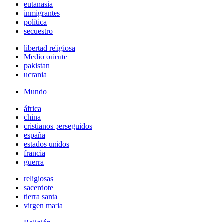
eutanasia
inmigrantes
política
secuestro
libertad religiosa
Medio oriente
pakistan
ucrania
Mundo
áfrica
china
cristianos perseguidos
españa
estados unidos
francia
guerra
religiosas
sacerdote
tierra santa
virgen maria