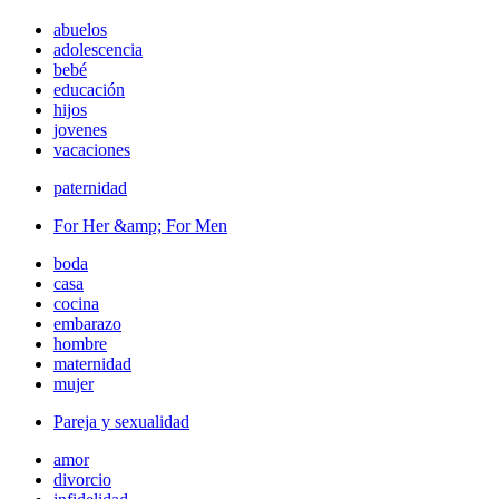
abuelos
adolescencia
bebé
educación
hijos
jovenes
vacaciones
paternidad
For Her &amp; For Men
boda
casa
cocina
embarazo
hombre
maternidad
mujer
Pareja y sexualidad
amor
divorcio