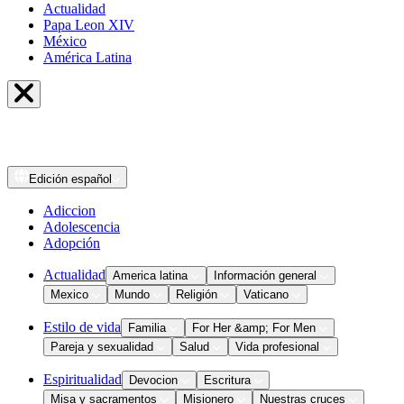
Actualidad
Papa Leon XIV
México
América Latina
Edición
español
Adiccion
Adolescencia
Adopción
Actualidad
America latina
Información general
Mexico
Mundo
Religión
Vaticano
Estilo de vida
Familia
For Her &amp; For Men
Pareja y sexualidad
Salud
Vida profesional
Espiritualidad
Devocion
Escritura
Misa y sacramentos
Misionero
Nuestras cruces