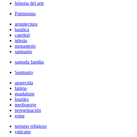
historia del arte
Patrimonio
arquitectura
basilica
catedral
iglesia
monasterio
santuario
sagrada familia
Santuario
aparecida
fatima
guadalupe
lourdes
medjugorje
peregrinación
roma
turismo religioso
vaticano