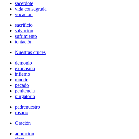
sacerdote
vida consagrada
vocacion
sacrificio
salvacion
sufrimiento
tentación
Nuestras cruces
demonio
exorcismo
infierno
muerte
pecado
penitencia
purgatorio
padrenuestro
rosario
Oración
adoracion