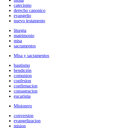
biblia
catecismo
derecho canonico
evangelio
nuevo testamento
liturgia
matrimonio
misa
sacramentos
Misa y sacramentos
bautismo
bendición
comunion
confesion
confirmacion
consagracion
eucaristia
Misionero
conversion
evangelizacion
mision