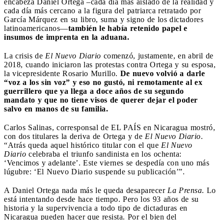
encabeza Daniel Ortega –cada día más aislado de la realidad y
cada día más cercano a la figura del patriarca retratado por
García Márquez en su libro, suma y signo de los dictadores
latinoamericanos—
también le había retenido papel e
insumos de imprenta en la aduana.
La crisis de
El Nuevo Diario
comenzó, justamente, en abril de
2018, cuando iniciaron las protestas contra Ortega y su esposa,
la vicepresidente Rosario Murillo.
De nuevo volvió a darle
“voz a los sin voz” y eso no gustó, ni remotamente al ex
guerrillero que ya llega a doce años de su segundo
mandato y que no tiene visos de querer dejar el poder
salvo en manos de su familia.
Carlos Salinas, corresponsal de EL PAÍS en Nicaragua mostró,
con dos titulares la deriva de Ortega y de
El Nuevo Diario
.
“Atrás queda aquel histórico titular con el que
El Nuevo
Diario
celebraba el triunfo sandinista en los ochenta:
‘Vencimos y adelante’. Este viernes se despedía con uno más
lúgubre: ‘El Nuevo Diario suspende su publicación’”.
A Daniel Ortega nada más le queda desaparecer
La Prensa
. Lo
está intentando desde hace tiempo. Pero los 93 años de su
historia y la supervivencia a todo tipo de dictaduras en
Nicaragua pueden hacer que resista. Por el bien del