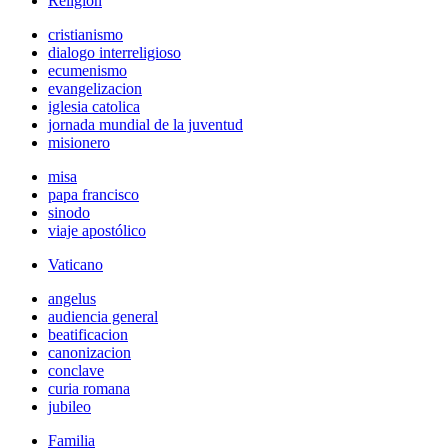
Religión
cristianismo
dialogo interreligioso
ecumenismo
evangelizacion
iglesia catolica
jornada mundial de la juventud
misionero
misa
papa francisco
sinodo
viaje apostólico
Vaticano
angelus
audiencia general
beatificacion
canonizacion
conclave
curia romana
jubileo
Familia