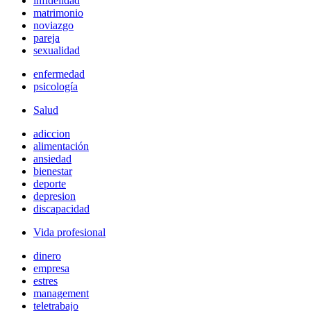
infidelidad
matrimonio
noviazgo
pareja
sexualidad
enfermedad
psicología
Salud
adiccion
alimentación
ansiedad
bienestar
deporte
depresion
discapacidad
Vida profesional
dinero
empresa
estres
management
teletrabajo