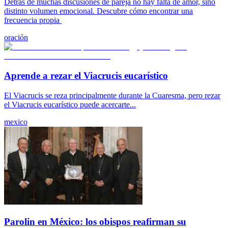
Detrás de muchas discusiones de pareja no hay falta de amor, sino
distinto volumen emocional. Descubre cómo encontrar una
frecuencia propia
oración
Aprende a rezar el Viacrucis eucarístico
El Viacrucis se reza principalmente durante la Cuaresma, pero rezar
el Viacrucis eucarístico puede acercarte...
mexico
Parolin en México: los obispos reafirman su