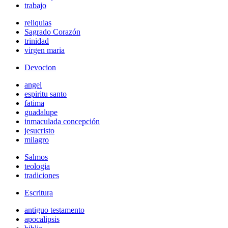
trabajo
reliquias
Sagrado Corazón
trinidad
virgen maria
Devocion
angel
espiritu santo
fatima
guadalupe
inmaculada concepción
jesucristo
milagro
Salmos
teologia
tradiciones
Escritura
antiguo testamento
apocalipsis