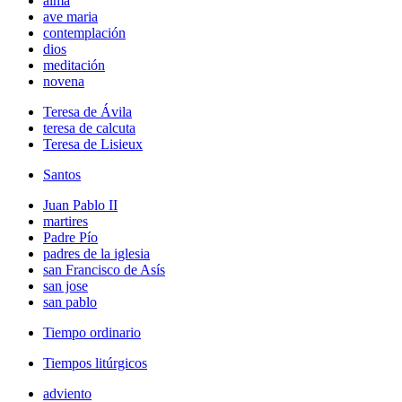
alma
ave maria
contemplación
dios
meditación
novena
Teresa de Ávila
teresa de calcuta
Teresa de Lisieux
Santos
Juan Pablo II
martires
Padre Pío
padres de la iglesia
san Francisco de Asís
san jose
san pablo
Tiempo ordinario
Tiempos litúrgicos
adviento