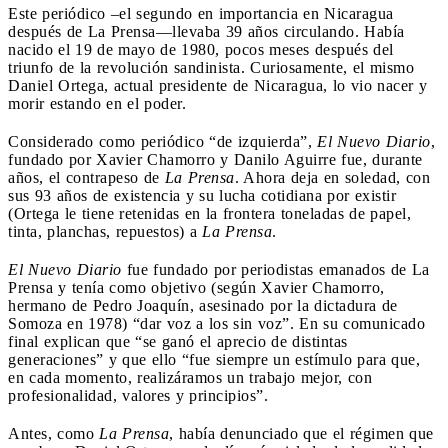
Este periódico –el segundo en importancia en Nicaragua
después de La Prensa—llevaba 39 años circulando. Había
nacido el 19 de mayo de 1980, pocos meses después del
triunfo de la revolución sandinista. Curiosamente, el mismo
Daniel Ortega, actual presidente de Nicaragua, lo vio nacer y
morir estando en el poder.
Considerado como periódico “de izquierda”,
El Nuevo Diario
,
fundado por Xavier Chamorro y Danilo Aguirre fue, durante
años, el contrapeso de
La Prensa
. Ahora deja en soledad, con
sus 93 años de existencia y su lucha cotidiana por existir
(Ortega le tiene retenidas en la frontera toneladas de papel,
tinta, planchas, repuestos) a
La Prensa
.
El Nuevo Diario
fue fundado por periodistas emanados de La
Prensa y tenía como objetivo (según Xavier Chamorro,
hermano de Pedro Joaquín, asesinado por la dictadura de
Somoza en 1978) “dar voz a los sin voz”. En su comunicado
final explican que “se ganó el aprecio de distintas
generaciones” y que ello “fue siempre un estímulo para que,
en cada momento, realizáramos un trabajo mejor, con
profesionalidad, valores y principios”.
Antes, como
La Prensa
, había denunciado que el régimen que