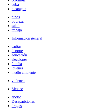
colombia
cuba
nicaragua
niños
pobreza
salud
trabajo
Información general
caritas
deporte
educación
elecciones
familia
jovenes
medio ambiente
violencia
Mexico
aborto
Desapariciones
drogas