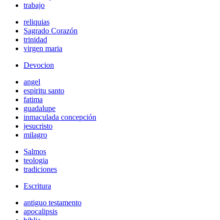
trabajo
reliquias
Sagrado Corazón
trinidad
virgen maria
Devocion
angel
espiritu santo
fatima
guadalupe
inmaculada concepción
jesucristo
milagro
Salmos
teologia
tradiciones
Escritura
antiguo testamento
apocalipsis