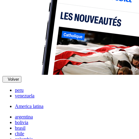
Volver
peru
venezuela
America latina
argentina
bolivia
brasil
chile