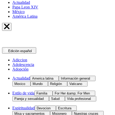
Actualidad
Papa Leon XIV
México
América Latina
Edición
español
Adiccion
Adolescencia
Adopción
Actualidad
America latina
Información general
Mexico
Mundo
Religión
Vaticano
Estilo de vida
Familia
For Her &amp; For Men
Pareja y sexualidad
Salud
Vida profesional
Espiritualidad
Devocion
Escritura
Misa y sacramentos
Misionero
Nuestras cruces