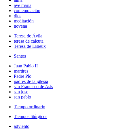
alma
ave maria
contemplación
dios
meditación
novena
Teresa de Ávila
teresa de calcuta
Teresa de Lisieux
Santos
Juan Pablo II
martires
Padre Pío
padres de la iglesia
san Francisco de Asís
san jose
san pablo
Tiempo ordinario
Tiempos litúrgicos
adviento