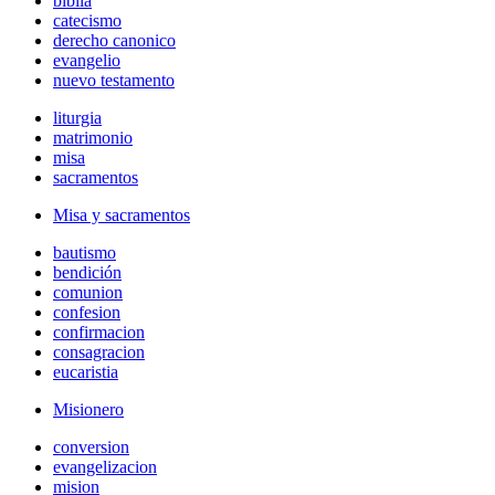
biblia
catecismo
derecho canonico
evangelio
nuevo testamento
liturgia
matrimonio
misa
sacramentos
Misa y sacramentos
bautismo
bendición
comunion
confesion
confirmacion
consagracion
eucaristia
Misionero
conversion
evangelizacion
mision