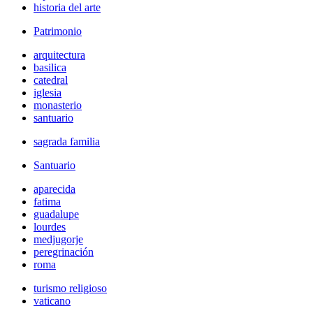
historia del arte
Patrimonio
arquitectura
basilica
catedral
iglesia
monasterio
santuario
sagrada familia
Santuario
aparecida
fatima
guadalupe
lourdes
medjugorje
peregrinación
roma
turismo religioso
vaticano