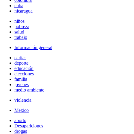
colombia
cuba
nicaragua
niños
pobreza
salud
trabajo
Información general
caritas
deporte
educación
elecciones
familia
jovenes
medio ambiente
violencia
Mexico
aborto
Desapariciones
drogas