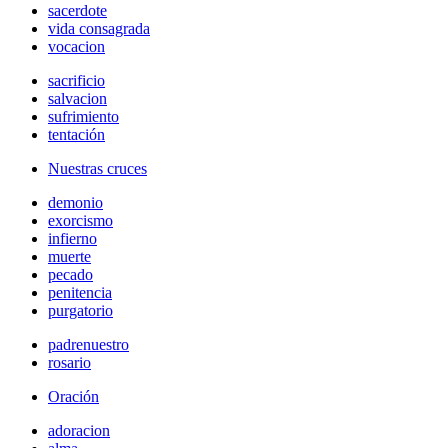
sacerdote
vida consagrada
vocacion
sacrificio
salvacion
sufrimiento
tentación
Nuestras cruces
demonio
exorcismo
infierno
muerte
pecado
penitencia
purgatorio
padrenuestro
rosario
Oración
adoracion