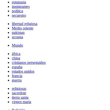
eutanasia
inmigrantes
política
secuestro
libertad religiosa
Medio oriente
pakistan
ucrania
Mundo
áfrica
china
cristianos perseguidos
españa
estados unidos
francia
guerra
religiosas
sacerdote
tierra santa
virgen maria