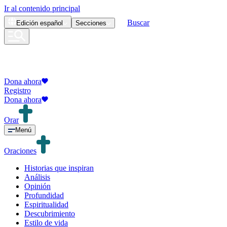
Ir al contenido principal
Buscar
Edición
español
Secciones
Dona ahora
Registro
Dona ahora
Orar
Menú
Oraciones
Historias que inspiran
Análisis
Opinión
Profundidad
Espiritualidad
Descubrimiento
Estilo de vida