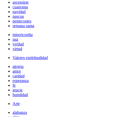
ascension
cuaresma
navidad
pascua
pentecostes
semana santa
misericordia
paz
verdad
virtud
Valores espiritualidad
alegria
amor
caridad
esperanza
fe
gracia
humildad
Arte
alabanza