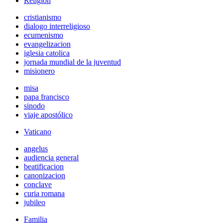
Religión
cristianismo
dialogo interreligioso
ecumenismo
evangelizacion
iglesia catolica
jornada mundial de la juventud
misionero
misa
papa francisco
sinodo
viaje apostólico
Vaticano
angelus
audiencia general
beatificacion
canonizacion
conclave
curia romana
jubileo
Familia