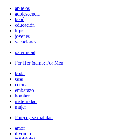
abuelos
adolescencia
bebé
educación
hijos
jovenes
vacaciones
paternidad
For Her &amp; For Men
boda
casa
cocina
embarazo
hombre
maternidad
mujer
Pareja y sexualidad
amor
divorcio