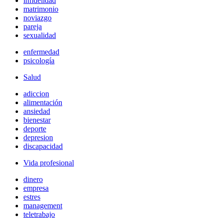
infidelidad
matrimonio
noviazgo
pareja
sexualidad
enfermedad
psicología
Salud
adiccion
alimentación
ansiedad
bienestar
deporte
depresion
discapacidad
Vida profesional
dinero
empresa
estres
management
teletrabajo