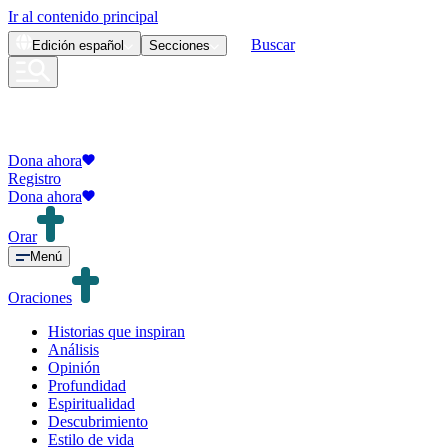
Ir al contenido principal
Buscar
Edición
español
Secciones
Dona ahora
Registro
Dona ahora
Orar
Menú
Oraciones
Historias que inspiran
Análisis
Opinión
Profundidad
Espiritualidad
Descubrimiento
Estilo de vida