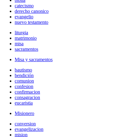
biblia
catecismo
derecho canonico
evangelio
nuevo testamento
liturgia
matrimonio
misa
sacramentos
Misa y sacramentos
bautismo
bendición
comunion
confesion
confirmacion
consagracion
eucaristia
Misionero
conversion
evangelizacion
mision