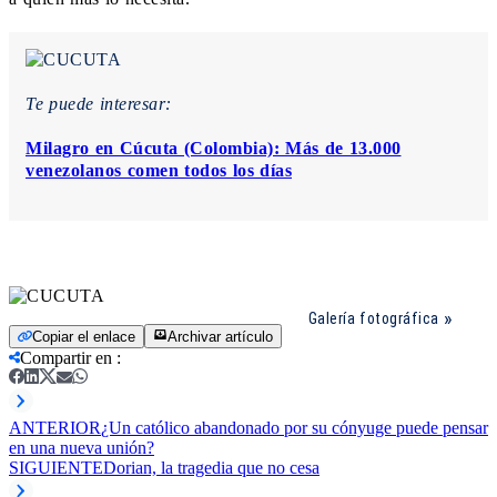
Te puede interesar:
Milagro en Cúcuta (Colombia): Más de 13.000
venezolanos comen todos los días
Galería fotográfica
Copiar el enlace
Archivar artículo
Compartir en
:
ANTERIOR
¿Un católico abandonado por su cónyuge puede pensar
en una nueva unión?
SIGUIENTE
Dorian, la tragedia que no cesa