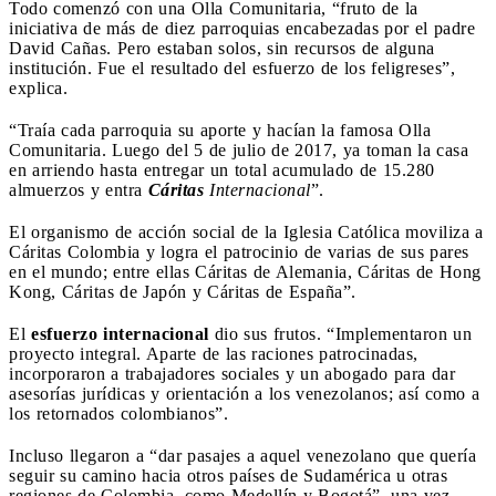
Todo comenzó con una Olla Comunitaria, “fruto de la
iniciativa de más de diez parroquias encabezadas por el padre
David Cañas. Pero estaban solos, sin recursos de alguna
institución. Fue el resultado del esfuerzo de los feligreses”,
explica.
“Traía cada parroquia su aporte y hacían la famosa Olla
Comunitaria. Luego del 5 de julio de 2017, ya toman la casa
en arriendo hasta entregar un total acumulado de 15.280
almuerzos y entra
Cáritas
Internacional
”.
El organismo de acción social de la Iglesia Católica moviliza a
Cáritas Colombia y logra el patrocinio de varias de sus pares
en el mundo; entre ellas Cáritas de Alemania, Cáritas de Hong
Kong, Cáritas de Japón y Cáritas de España”.
El
esfuerzo internacional
dio sus frutos. “Implementaron un
proyecto integral. Aparte de las raciones patrocinadas,
incorporaron a trabajadores sociales y un abogado para dar
asesorías jurídicas y orientación a los venezolanos; así como a
los retornados colombianos”.
Incluso llegaron a “dar pasajes a aquel venezolano que quería
seguir su camino hacia otros países de Sudamérica u otras
regiones de Colombia, como Medellín y Bogotá”, una vez