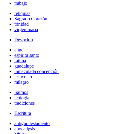
trabajo
reliquias
Sagrado Corazón
trinidad
virgen maria
Devocion
angel
espiritu santo
fatima
guadalupe
inmaculada concepción
jesucristo
milagro
Salmos
teologia
tradiciones
Escritura
antiguo testamento
apocalipsis