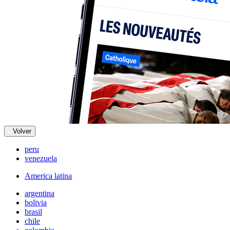
Volver
peru
venezuela
America latina
argentina
bolivia
brasil
chile