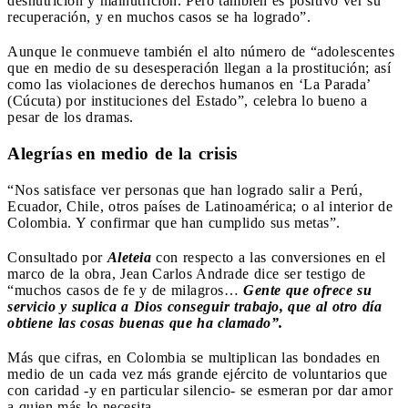
desnutrición y malnutrición. Pero también es positivo ver su
recuperación, y en muchos casos se ha logrado”.
Aunque le conmueve también el alto número de “adolescentes
que en medio de su desesperación llegan a la prostitución; así
como las violaciones de derechos humanos en ‘La Parada’
(Cúcuta) por instituciones del Estado”, celebra lo bueno a
pesar de los dramas.
Alegrías en medio de la crisis
“Nos satisface ver personas que han logrado salir a Perú,
Ecuador, Chile, otros países de Latinoamérica; o al interior de
Colombia. Y confirmar que han cumplido sus metas”.
Consultado por
Aleteia
con respecto a las conversiones en el
marco de la obra, Jean Carlos Andrade dice ser testigo de
“muchos casos de fe y de milagros…
Gente que ofrece su
servicio y suplica a Dios conseguir trabajo, que al otro día
obtiene las cosas buenas que ha clamado”.
Más que cifras, en Colombia se multiplican las bondades en
medio de un cada vez más grande ejército de voluntarios que
con caridad -y en particular silencio- se esmeran por dar amor
a quien más lo necesita.