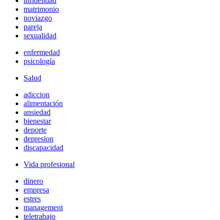
infidelidad
matrimonio
noviazgo
pareja
sexualidad
enfermedad
psicología
Salud
adiccion
alimentación
ansiedad
bienestar
deporte
depresion
discapacidad
Vida profesional
dinero
empresa
estres
management
teletrabajo