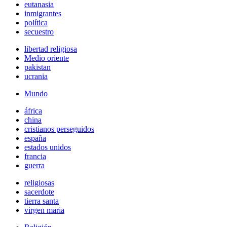
eutanasia
inmigrantes
política
secuestro
libertad religiosa
Medio oriente
pakistan
ucrania
Mundo
áfrica
china
cristianos perseguidos
españa
estados unidos
francia
guerra
religiosas
sacerdote
tierra santa
virgen maria