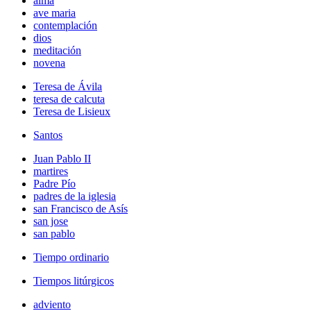
alma
ave maria
contemplación
dios
meditación
novena
Teresa de Ávila
teresa de calcuta
Teresa de Lisieux
Santos
Juan Pablo II
martires
Padre Pío
padres de la iglesia
san Francisco de Asís
san jose
san pablo
Tiempo ordinario
Tiempos litúrgicos
adviento