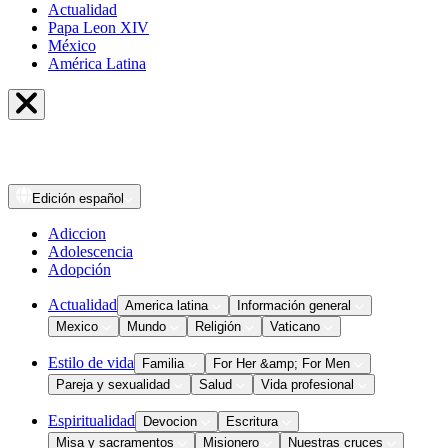
Actualidad
Papa Leon XIV
México
América Latina
Edición
español
Adiccion
Adolescencia
Adopción
Actualidad
America latina
Información general
Mexico
Mundo
Religión
Vaticano
Estilo de vida
Familia
For Her &amp; For Men
Pareja y sexualidad
Salud
Vida profesional
Espiritualidad
Devocion
Escritura
Misa y sacramentos
Misionero
Nuestras cruces