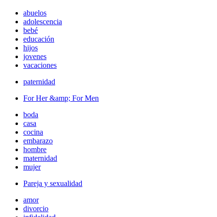
abuelos
adolescencia
bebé
educación
hijos
jovenes
vacaciones
paternidad
For Her &amp; For Men
boda
casa
cocina
embarazo
hombre
maternidad
mujer
Pareja y sexualidad
amor
divorcio