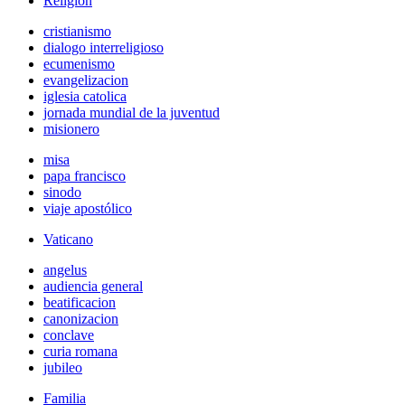
Religión
cristianismo
dialogo interreligioso
ecumenismo
evangelizacion
iglesia catolica
jornada mundial de la juventud
misionero
misa
papa francisco
sinodo
viaje apostólico
Vaticano
angelus
audiencia general
beatificacion
canonizacion
conclave
curia romana
jubileo
Familia