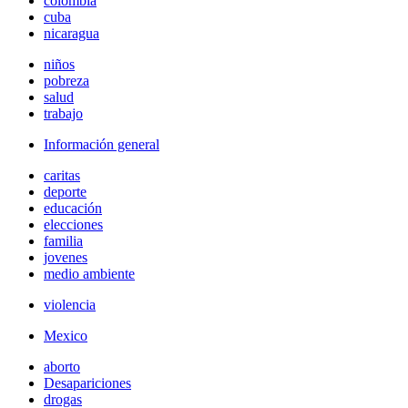
colombia
cuba
nicaragua
niños
pobreza
salud
trabajo
Información general
caritas
deporte
educación
elecciones
familia
jovenes
medio ambiente
violencia
Mexico
aborto
Desapariciones
drogas