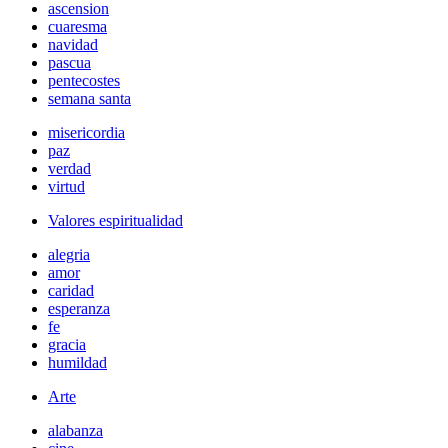
ascension
cuaresma
navidad
pascua
pentecostes
semana santa
misericordia
paz
verdad
virtud
Valores espiritualidad
alegria
amor
caridad
esperanza
fe
gracia
humildad
Arte
alabanza