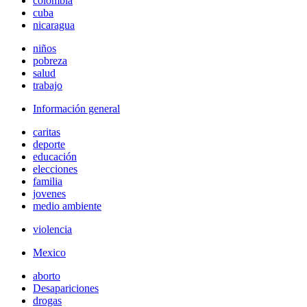
colombia
cuba
nicaragua
niños
pobreza
salud
trabajo
Información general
caritas
deporte
educación
elecciones
familia
jovenes
medio ambiente
violencia
Mexico
aborto
Desapariciones
drogas