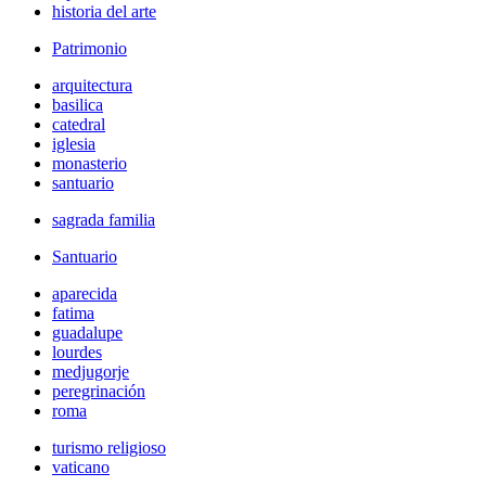
historia del arte
Patrimonio
arquitectura
basilica
catedral
iglesia
monasterio
santuario
sagrada familia
Santuario
aparecida
fatima
guadalupe
lourdes
medjugorje
peregrinación
roma
turismo religioso
vaticano