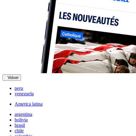
Volver
peru
venezuela
America latina
argentina
bolivia
brasil
chile