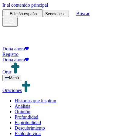
Ir al contenido principal
Buscar
Edición
español
Secciones
Dona ahora
Registro
Dona ahora
Orar
Menú
Oraciones
Historias que inspiran
Análisis
Opinión
Profundidad
Espiritualidad
Descubrimiento
Estilo de vida