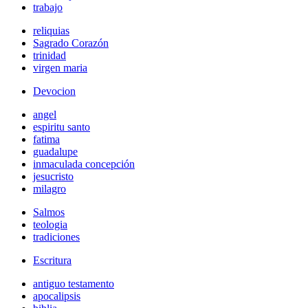
trabajo
reliquias
Sagrado Corazón
trinidad
virgen maria
Devocion
angel
espiritu santo
fatima
guadalupe
inmaculada concepción
jesucristo
milagro
Salmos
teologia
tradiciones
Escritura
antiguo testamento
apocalipsis