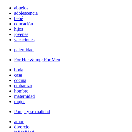
abuelos
adolescencia
bebé
educación
hijos
jovenes
vacaciones
paternidad
For Her &amp; For Men
boda
casa
cocina
embarazo
hombre
maternidad
mujer
Pareja y sexualidad
amor
divorcio