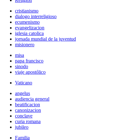
Religión
cristianismo
dialogo interreligioso
ecumenismo
evangelizacion
iglesia catolica
jornada mundial de la juventud
misionero
misa
papa francisco
sinodo
viaje apostólico
Vaticano
angelus
audiencia general
beatificacion
canonizacion
conclave
curia romana
jubileo
Familia