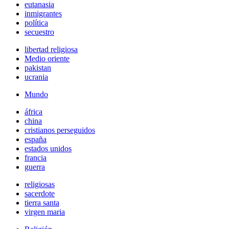
eutanasia
inmigrantes
política
secuestro
libertad religiosa
Medio oriente
pakistan
ucrania
Mundo
áfrica
china
cristianos perseguidos
españa
estados unidos
francia
guerra
religiosas
sacerdote
tierra santa
virgen maria