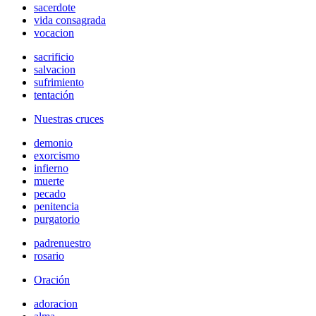
sacerdote
vida consagrada
vocacion
sacrificio
salvacion
sufrimiento
tentación
Nuestras cruces
demonio
exorcismo
infierno
muerte
pecado
penitencia
purgatorio
padrenuestro
rosario
Oración
adoracion