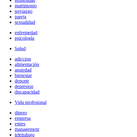
infidelidad
matrimonio
noviazgo
pareja
sexualidad
enfermedad
psicología
Salud
adiccion
alimentación
ansiedad
bienestar
deporte
depresion
discapacidad
Vida profesional
dinero
empresa
estres
management
teletrabajo