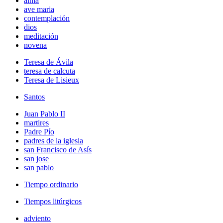
alma
ave maria
contemplación
dios
meditación
novena
Teresa de Ávila
teresa de calcuta
Teresa de Lisieux
Santos
Juan Pablo II
martires
Padre Pío
padres de la iglesia
san Francisco de Asís
san jose
san pablo
Tiempo ordinario
Tiempos litúrgicos
adviento