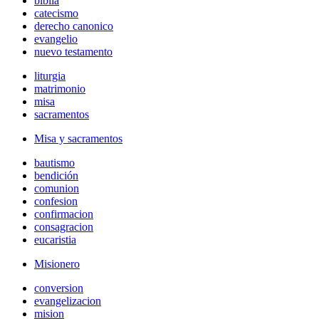
biblia
catecismo
derecho canonico
evangelio
nuevo testamento
liturgia
matrimonio
misa
sacramentos
Misa y sacramentos
bautismo
bendición
comunion
confesion
confirmacion
consagracion
eucaristia
Misionero
conversion
evangelizacion
mision