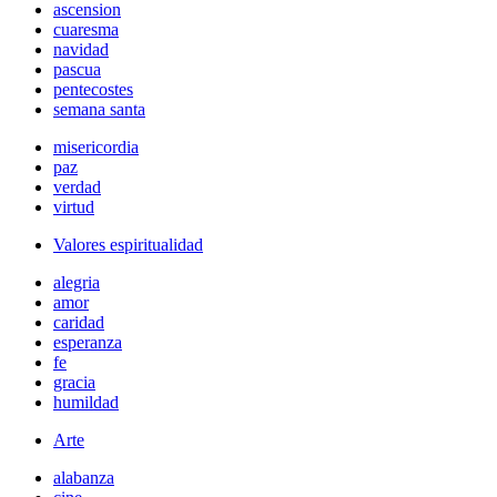
ascension
cuaresma
navidad
pascua
pentecostes
semana santa
misericordia
paz
verdad
virtud
Valores espiritualidad
alegria
amor
caridad
esperanza
fe
gracia
humildad
Arte
alabanza