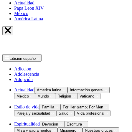
Actualidad
Papa Leon XIV
México
América Latina
Edición
español
Adiccion
Adolescencia
Adopción
Actualidad
America latina
Información general
Mexico
Mundo
Religión
Vaticano
Estilo de vida
Familia
For Her &amp; For Men
Pareja y sexualidad
Salud
Vida profesional
Espiritualidad
Devocion
Escritura
Misa y sacramentos
Misionero
Nuestras cruces