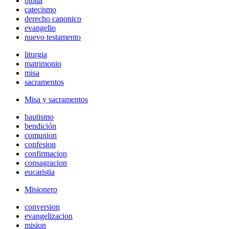
biblia
catecismo
derecho canonico
evangelio
nuevo testamento
liturgia
matrimonio
misa
sacramentos
Misa y sacramentos
bautismo
bendición
comunion
confesion
confirmacion
consagracion
eucaristia
Misionero
conversion
evangelizacion
mision