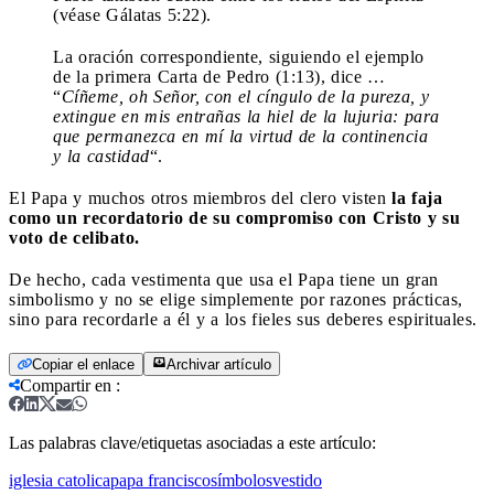
(véase Gálatas 5:22).
La oración correspondiente, siguiendo el ejemplo
de la primera Carta de Pedro (1:13), dice …
“
Cíñeme, oh Señor, con el cíngulo de la pureza, y
extingue en mis entrañas la hiel de la lujuria: para
que permanezca en mí la virtud de la continencia
y la castidad
“.
El Papa y muchos otros miembros del clero visten
la faja
como un recordatorio de su compromiso con Cristo y su
voto de celibato.
De hecho, cada vestimenta que usa el Papa tiene un gran
simbolismo y no se elige simplemente por razones prácticas,
sino para recordarle a él y a los fieles sus deberes espirituales.
Copiar el enlace
Archivar artículo
Compartir en
:
Las palabras clave/etiquetas asociadas a este artículo:
iglesia catolica
papa francisco
símbolos
vestido