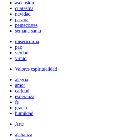
ascension
cuaresma
navidad
pascua
pentecostes
semana santa
misericordia
paz
verdad
virtud
Valores espiritualidad
alegria
amor
caridad
esperanza
fe
gracia
humildad
Arte
alabanza