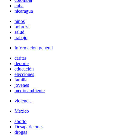
colombia
cuba
nicaragua
niños
pobreza
salud
trabajo
Información general
caritas
deporte
educación
elecciones
familia
jovenes
medio ambiente
violencia
Mexico
aborto
Desapariciones
drogas