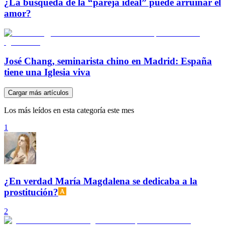
¿La búsqueda de la “pareja ideal” puede arruinar el
amor?
José Chang, seminarista chino en Madrid: España
tiene una Iglesia viva
Cargar más artículos
Los más leídos en esta categoría este mes
1
¿En verdad María Magdalena se dedicaba a la
prostitución?
2