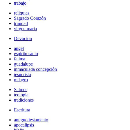
trabajo
reliquias
Sagrado Corazón
trinidad
virgen maria
Devocion
angel
espiritu santo
fatima
guadalupe
inmaculada concepción
jesucristo
milagro
Salmos
teologia
tradiciones
Escritura
antiguo testamento
apocalipsis