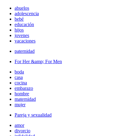
abuelos
adolescencia
bebé
educación
hijos
jovenes
vacaciones
paternidad
For Her &amp; For Men
boda
casa
cocina
embarazo
hombre
maternidad
mujer
Pareja y sexualidad
amor
divorcio