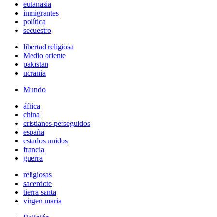
eutanasia
inmigrantes
política
secuestro
libertad religiosa
Medio oriente
pakistan
ucrania
Mundo
áfrica
china
cristianos perseguidos
españa
estados unidos
francia
guerra
religiosas
sacerdote
tierra santa
virgen maria