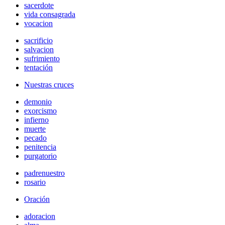
sacerdote
vida consagrada
vocacion
sacrificio
salvacion
sufrimiento
tentación
Nuestras cruces
demonio
exorcismo
infierno
muerte
pecado
penitencia
purgatorio
padrenuestro
rosario
Oración
adoracion