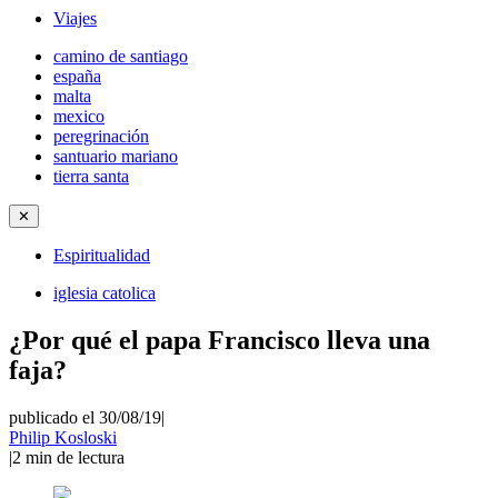
Viajes
camino de santiago
españa
malta
mexico
peregrinación
santuario mariano
tierra santa
✕
Espiritualidad
iglesia catolica
¿Por qué el papa Francisco lleva una
faja?
publicado el 30/08/19
|
Philip Kosloski
|
2
min de lectura