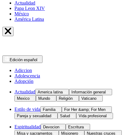
Actualidad
Papa Leon XIV
México
América Latina
Edición
español
Adiccion
Adolescencia
Adopción
Actualidad
America latina
Información general
Mexico
Mundo
Religión
Vaticano
Estilo de vida
Familia
For Her &amp; For Men
Pareja y sexualidad
Salud
Vida profesional
Espiritualidad
Devocion
Escritura
Misa y sacramentos
Misionero
Nuestras cruces