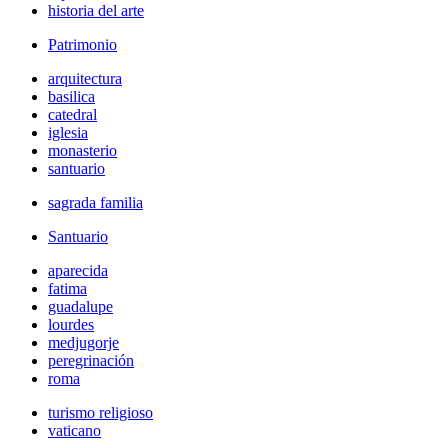
historia del arte
Patrimonio
arquitectura
basilica
catedral
iglesia
monasterio
santuario
sagrada familia
Santuario
aparecida
fatima
guadalupe
lourdes
medjugorje
peregrinación
roma
turismo religioso
vaticano