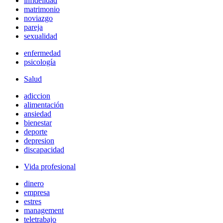
infidelidad
matrimonio
noviazgo
pareja
sexualidad
enfermedad
psicología
Salud
adiccion
alimentación
ansiedad
bienestar
deporte
depresion
discapacidad
Vida profesional
dinero
empresa
estres
management
teletrabajo