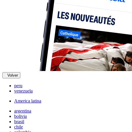
Volver
peru
venezuela
America latina
argentina
bolivia
brasil
chile