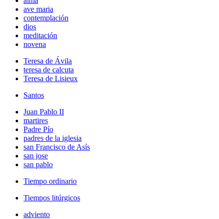
alma
ave maria
contemplación
dios
meditación
novena
Teresa de Ávila
teresa de calcuta
Teresa de Lisieux
Santos
Juan Pablo II
martires
Padre Pío
padres de la iglesia
san Francisco de Asís
san jose
san pablo
Tiempo ordinario
Tiempos litúrgicos
adviento