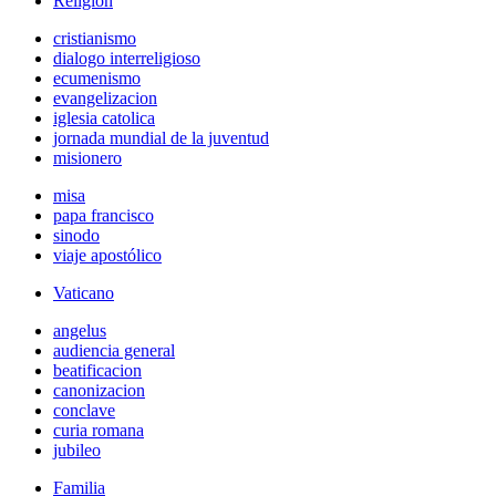
Religión
cristianismo
dialogo interreligioso
ecumenismo
evangelizacion
iglesia catolica
jornada mundial de la juventud
misionero
misa
papa francisco
sinodo
viaje apostólico
Vaticano
angelus
audiencia general
beatificacion
canonizacion
conclave
curia romana
jubileo
Familia