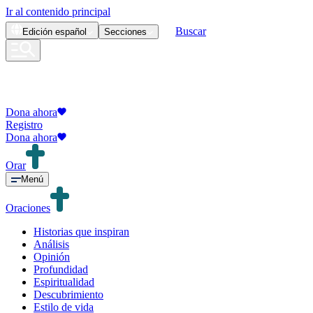
Ir al contenido principal
Buscar
Edición
español
Secciones
Dona ahora
Registro
Dona ahora
Orar
Menú
Oraciones
Historias que inspiran
Análisis
Opinión
Profundidad
Espiritualidad
Descubrimiento
Estilo de vida