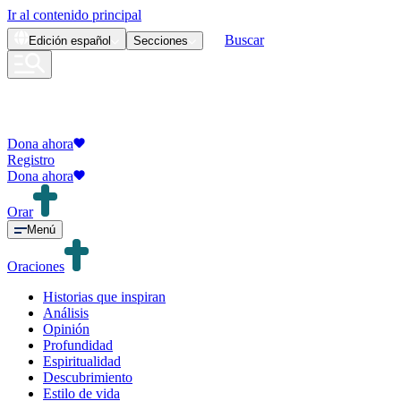
Ir al contenido principal
Buscar
Edición
español
Secciones
Dona ahora
Registro
Dona ahora
Orar
Menú
Oraciones
Historias que inspiran
Análisis
Opinión
Profundidad
Espiritualidad
Descubrimiento
Estilo de vida