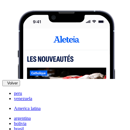
Volver
peru
venezuela
America latina
argentina
bolivia
brasil