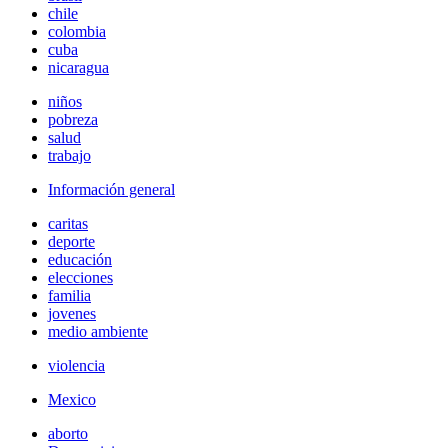
chile
colombia
cuba
nicaragua
niños
pobreza
salud
trabajo
Información general
caritas
deporte
educación
elecciones
familia
jovenes
medio ambiente
violencia
Mexico
aborto