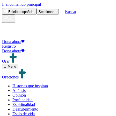
Ir al contenido principal
Buscar
Edición
español
Secciones
Dona ahora
Registro
Dona ahora
Orar
Menú
Oraciones
Historias que inspiran
Análisis
Opinión
Profundidad
Espiritualidad
Descubrimiento
Estilo de vida