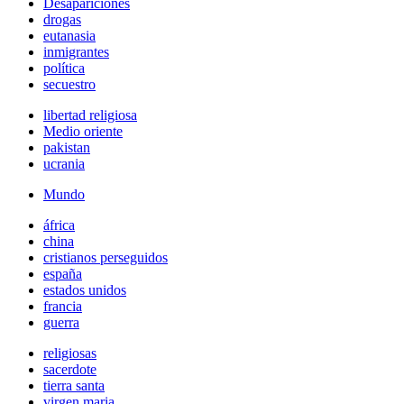
Desapariciones
drogas
eutanasia
inmigrantes
política
secuestro
libertad religiosa
Medio oriente
pakistan
ucrania
Mundo
áfrica
china
cristianos perseguidos
españa
estados unidos
francia
guerra
religiosas
sacerdote
tierra santa
virgen maria