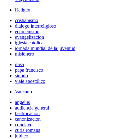
Religión
cristianismo
dialogo interreligioso
ecumenismo
evangelizacion
iglesia catolica
jornada mundial de la juventud
misionero
misa
papa francisco
sinodo
viaje apostólico
Vaticano
angelus
audiencia general
beatificacion
canonizacion
conclave
curia romana
jubileo