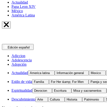
Actualidad
Papa Leon XIV
México
América Latina
Edición
español
Adiccion
Adolescencia
Adopción
Actualidad
America latina
Información general
Mexico
Estilo de vida
Familia
For Her &amp; For Men
Pareja y se
Espiritualidad
Devocion
Escritura
Misa y sacramentos
Descubrimiento
Arte
Cultura
Historia
Patrimonio