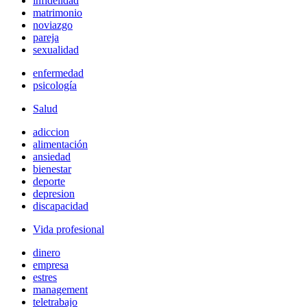
infidelidad
matrimonio
noviazgo
pareja
sexualidad
enfermedad
psicología
Salud
adiccion
alimentación
ansiedad
bienestar
deporte
depresion
discapacidad
Vida profesional
dinero
empresa
estres
management
teletrabajo