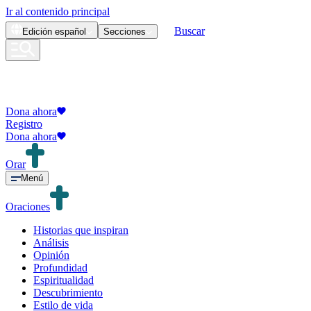
Ir al contenido principal
Buscar
Edición
español
Secciones
Dona ahora
Registro
Dona ahora
Orar
Menú
Oraciones
Historias que inspiran
Análisis
Opinión
Profundidad
Espiritualidad
Descubrimiento
Estilo de vida