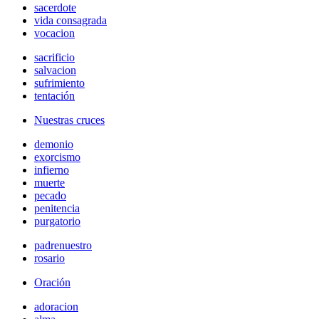
sacerdote
vida consagrada
vocacion
sacrificio
salvacion
sufrimiento
tentación
Nuestras cruces
demonio
exorcismo
infierno
muerte
pecado
penitencia
purgatorio
padrenuestro
rosario
Oración
adoracion