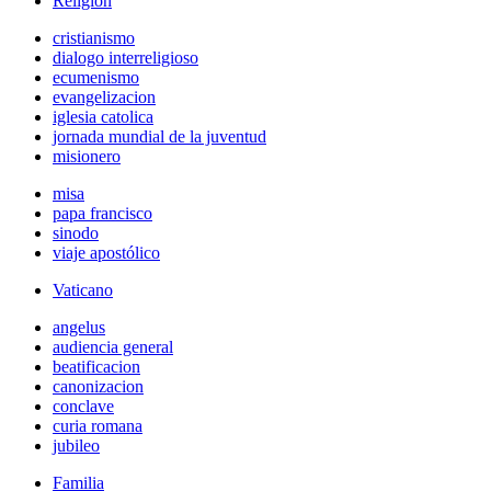
Religión
cristianismo
dialogo interreligioso
ecumenismo
evangelizacion
iglesia catolica
jornada mundial de la juventud
misionero
misa
papa francisco
sinodo
viaje apostólico
Vaticano
angelus
audiencia general
beatificacion
canonizacion
conclave
curia romana
jubileo
Familia