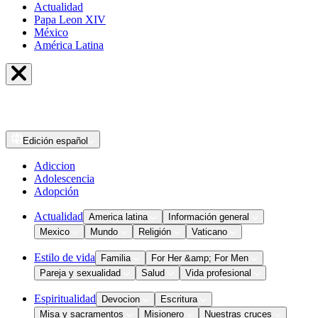
Actualidad
Papa Leon XIV
México
América Latina
Edición
español
Adiccion
Adolescencia
Adopción
Actualidad
America latina
Información general
Mexico
Mundo
Religión
Vaticano
Estilo de vida
Familia
For Her &amp; For Men
Pareja y sexualidad
Salud
Vida profesional
Espiritualidad
Devocion
Escritura
Misa y sacramentos
Misionero
Nuestras cruces