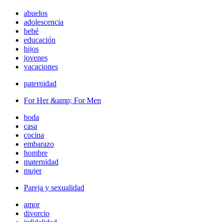
abuelos
adolescencia
bebé
educación
hijos
jovenes
vacaciones
paternidad
For Her &amp; For Men
boda
casa
cocina
embarazo
hombre
maternidad
mujer
Pareja y sexualidad
amor
divorcio