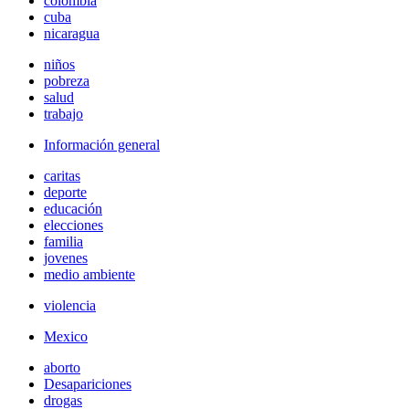
colombia
cuba
nicaragua
niños
pobreza
salud
trabajo
Información general
caritas
deporte
educación
elecciones
familia
jovenes
medio ambiente
violencia
Mexico
aborto
Desapariciones
drogas