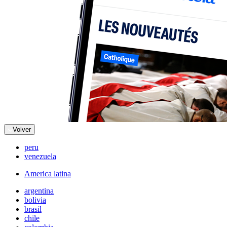
Volver
peru
venezuela
America latina
argentina
bolivia
brasil
chile