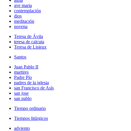
alma
ave maria
contemplación
dios
meditación
novena
Teresa de Ávila
teresa de calcuta
Teresa de Lisieux
Santos
Juan Pablo II
martires
Padre Pío
padres de la iglesia
san Francisco de Asís
san jose
san pablo
Tiempo ordinario
Tiempos litúrgicos
adviento