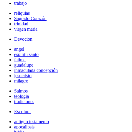
trabajo
reliquias
Sagrado Corazón
trinidad
virgen maria
Devocion
angel
espiritu santo
fatima
guadalupe
inmaculada concepción
jesucristo
milagro
Salmos
teologia
tradiciones
Escritura
antiguo testamento
apocalipsis