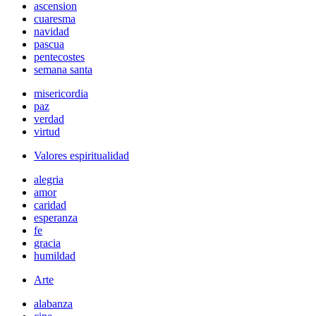
ascension
cuaresma
navidad
pascua
pentecostes
semana santa
misericordia
paz
verdad
virtud
Valores espiritualidad
alegria
amor
caridad
esperanza
fe
gracia
humildad
Arte
alabanza