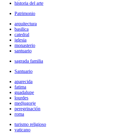
historia del arte
Patrimonio
arquitectura
basilica
catedral
iglesia
monasterio
santuario
sagrada familia
Santuario
aparecida
fatima
guadalupe
lourdes
medjugorje
peregrinación
roma
turismo religioso
vaticano