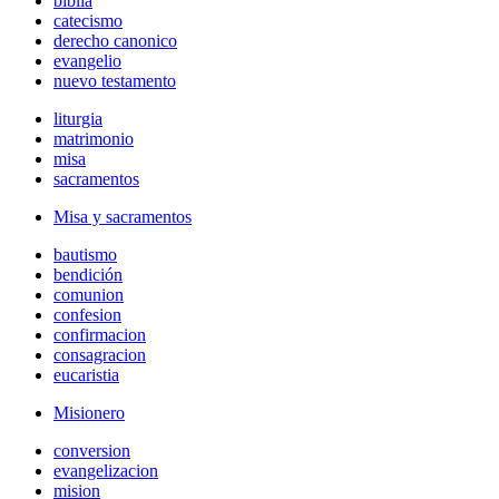
biblia
catecismo
derecho canonico
evangelio
nuevo testamento
liturgia
matrimonio
misa
sacramentos
Misa y sacramentos
bautismo
bendición
comunion
confesion
confirmacion
consagracion
eucaristia
Misionero
conversion
evangelizacion
mision