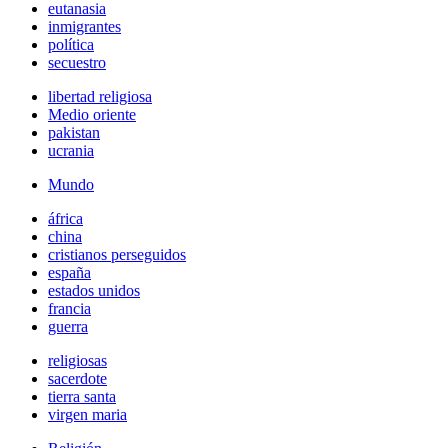
eutanasia
inmigrantes
política
secuestro
libertad religiosa
Medio oriente
pakistan
ucrania
Mundo
áfrica
china
cristianos perseguidos
españa
estados unidos
francia
guerra
religiosas
sacerdote
tierra santa
virgen maria