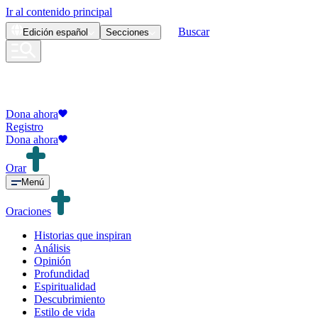
Ir al contenido principal
Buscar
Edición
español
Secciones
Dona ahora
Registro
Dona ahora
Orar
Menú
Oraciones
Historias que inspiran
Análisis
Opinión
Profundidad
Espiritualidad
Descubrimiento
Estilo de vida