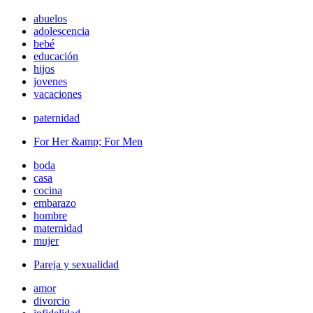
abuelos
adolescencia
bebé
educación
hijos
jovenes
vacaciones
paternidad
For Her &amp; For Men
boda
casa
cocina
embarazo
hombre
maternidad
mujer
Pareja y sexualidad
amor
divorcio