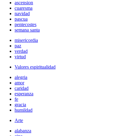
ascension
cuaresma
navidad
pascua
pentecostes
semana santa
misericordia
paz
verdad
virtud
Valores espiritualidad
alegria
amor
caridad
esperanza
fe
gracia
humildad
Arte
alabanza