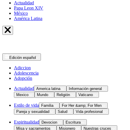
Actualidad
Papa Leon XIV
México
América Latina
Edición
español
Adiccion
Adolescencia
Adopción
Actualidad
America latina
Información general
Mexico
Mundo
Religión
Vaticano
Estilo de vida
Familia
For Her &amp; For Men
Pareja y sexualidad
Salud
Vida profesional
Espiritualidad
Devocion
Escritura
Misa y sacramentos
Misionero
Nuestras cruces