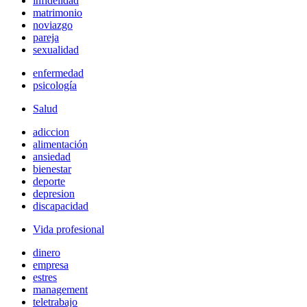
infidelidad
matrimonio
noviazgo
pareja
sexualidad
enfermedad
psicología
Salud
adiccion
alimentación
ansiedad
bienestar
deporte
depresion
discapacidad
Vida profesional
dinero
empresa
estres
management
teletrabajo