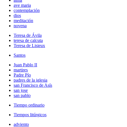
alma
ave maria
contemplación
dios
meditación
novena
Teresa de Ávila
teresa de calcuta
Teresa de Lisieux
Santos
Juan Pablo II
martires
Padre Pío
padres de la iglesia
san Francisco de Asís
san jose
san pablo
Tiempo ordinario
Tiempos litúrgicos
adviento