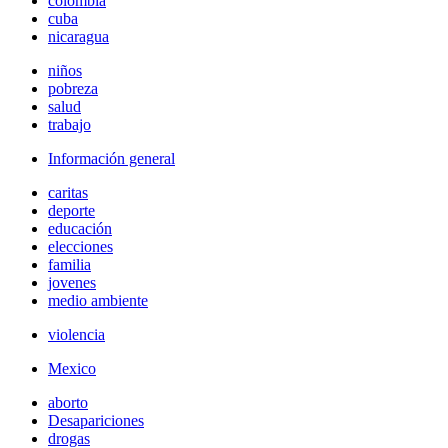
colombia
cuba
nicaragua
niños
pobreza
salud
trabajo
Información general
caritas
deporte
educación
elecciones
familia
jovenes
medio ambiente
violencia
Mexico
aborto
Desapariciones
drogas