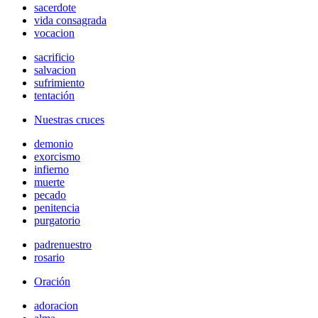
sacerdote
vida consagrada
vocacion
sacrificio
salvacion
sufrimiento
tentación
Nuestras cruces
demonio
exorcismo
infierno
muerte
pecado
penitencia
purgatorio
padrenuestro
rosario
Oración
adoracion