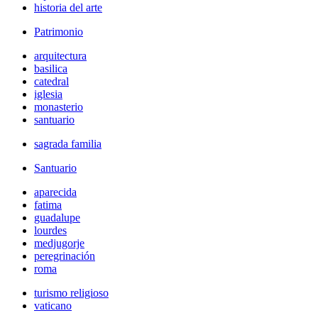
historia del arte
Patrimonio
arquitectura
basilica
catedral
iglesia
monasterio
santuario
sagrada familia
Santuario
aparecida
fatima
guadalupe
lourdes
medjugorje
peregrinación
roma
turismo religioso
vaticano