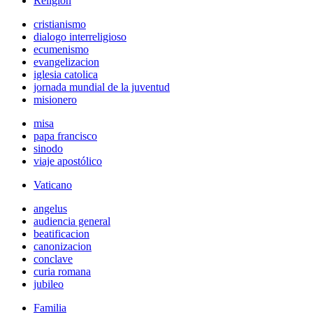
Religión
cristianismo
dialogo interreligioso
ecumenismo
evangelizacion
iglesia catolica
jornada mundial de la juventud
misionero
misa
papa francisco
sinodo
viaje apostólico
Vaticano
angelus
audiencia general
beatificacion
canonizacion
conclave
curia romana
jubileo
Familia