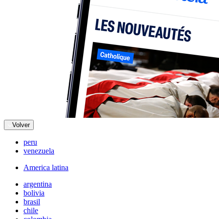
Volver
peru
venezuela
America latina
argentina
bolivia
brasil
chile