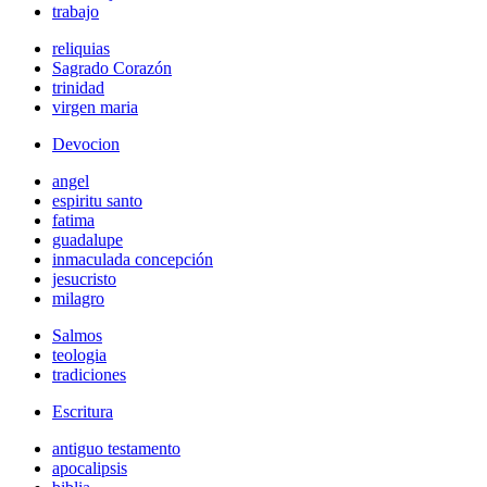
trabajo
reliquias
Sagrado Corazón
trinidad
virgen maria
Devocion
angel
espiritu santo
fatima
guadalupe
inmaculada concepción
jesucristo
milagro
Salmos
teologia
tradiciones
Escritura
antiguo testamento
apocalipsis