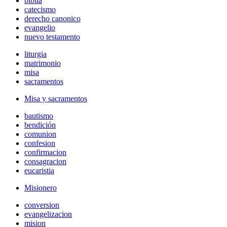
biblia
catecismo
derecho canonico
evangelio
nuevo testamento
liturgia
matrimonio
misa
sacramentos
Misa y sacramentos
bautismo
bendición
comunion
confesion
confirmacion
consagracion
eucaristia
Misionero
conversion
evangelizacion
mision