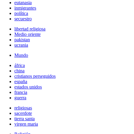
eutanasia
inmigrantes
política
secuestro
libertad religiosa
Medio oriente
pakistan
ucrania
Mundo
áfrica
china
cristianos perseguidos
españa
estados unidos
francia
guerra
religiosas
sacerdote
tierra santa
virgen maria