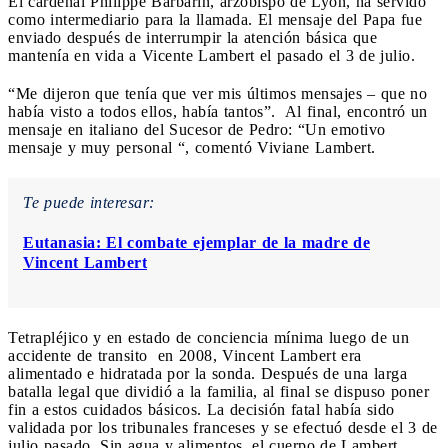
El cardenal Philippe Barbarin, arzobispo de Lyon, ha servido
como intermediario para la llamada. El mensaje del Papa fue
enviado después de interrumpir la atención básica que
mantenía en vida a Vicente Lambert el pasado el 3 de julio.
“Me dijeron que tenía que ver mis últimos mensajes – que no
había visto a todos ellos, había tantos”. Al final, encontró un
mensaje en italiano del Sucesor de Pedro: “Un emotivo
mensaje y muy personal “, comentó Viviane Lambert.
Te puede interesar:
Eutanasia: El combate ejemplar de la madre de
Vincent Lambert
Tetrapléjico y en estado de conciencia mínima luego de un
accidente de transito en 2008, Vincent Lambert era
alimentado e hidratada por la sonda. Después de una larga
batalla legal que dividió a la familia, al final se dispuso poner
fin a estos cuidados básicos. La decisión fatal había sido
validada por los tribunales franceses y se efectuó desde el 3 de
julio pasado. Sin agua y alimentos, el cuerpo de Lambert