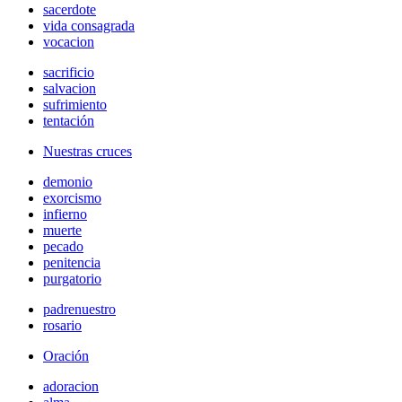
sacerdote
vida consagrada
vocacion
sacrificio
salvacion
sufrimiento
tentación
Nuestras cruces
demonio
exorcismo
infierno
muerte
pecado
penitencia
purgatorio
padrenuestro
rosario
Oración
adoracion