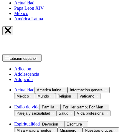
Actualidad
Papa Leon XIV
México
América Latina
Edición
español
Adiccion
Adolescencia
Adopción
Actualidad
America latina
Información general
Mexico
Mundo
Religión
Vaticano
Estilo de vida
Familia
For Her &amp; For Men
Pareja y sexualidad
Salud
Vida profesional
Espiritualidad
Devocion
Escritura
Misa y sacramentos
Misionero
Nuestras cruces