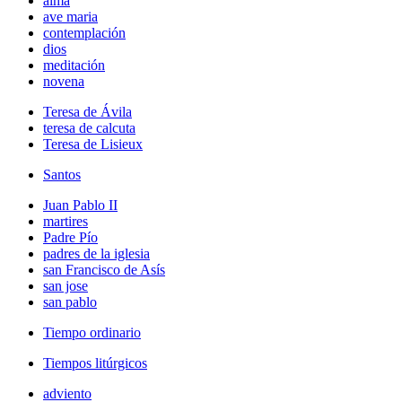
alma
ave maria
contemplación
dios
meditación
novena
Teresa de Ávila
teresa de calcuta
Teresa de Lisieux
Santos
Juan Pablo II
martires
Padre Pío
padres de la iglesia
san Francisco de Asís
san jose
san pablo
Tiempo ordinario
Tiempos litúrgicos
adviento