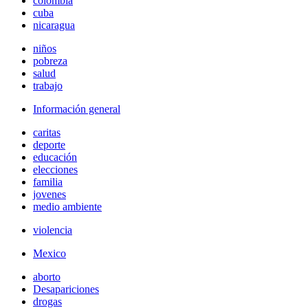
colombia
cuba
nicaragua
niños
pobreza
salud
trabajo
Información general
caritas
deporte
educación
elecciones
familia
jovenes
medio ambiente
violencia
Mexico
aborto
Desapariciones
drogas