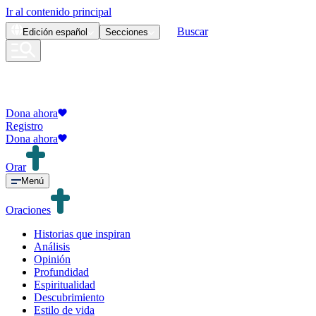
Ir al contenido principal
Buscar
Edición
español
Secciones
Dona ahora
Registro
Dona ahora
Orar
Menú
Oraciones
Historias que inspiran
Análisis
Opinión
Profundidad
Espiritualidad
Descubrimiento
Estilo de vida