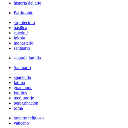
historia del arte
Patrimonio
arquitectura
basilica
catedral
iglesia
monasterio
santuario
sagrada familia
Santuario
aparecida
fatima
guadalupe
lourdes
medjugorje
peregrinación
roma
turismo religioso
vaticano