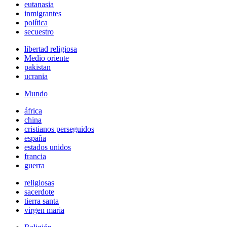
eutanasia
inmigrantes
política
secuestro
libertad religiosa
Medio oriente
pakistan
ucrania
Mundo
áfrica
china
cristianos perseguidos
españa
estados unidos
francia
guerra
religiosas
sacerdote
tierra santa
virgen maria