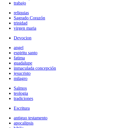
trabajo
reliquias
Sagrado Corazón
trinidad
virgen maria
Devocion
angel
espiritu santo
fatima
guadalupe
inmaculada concepción
jesucristo
milagro
Salmos
teologia
tradiciones
Escritura
antiguo testamento
apocalipsis