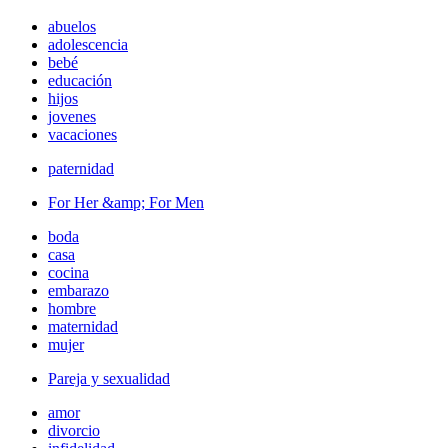
abuelos
adolescencia
bebé
educación
hijos
jovenes
vacaciones
paternidad
For Her &amp; For Men
boda
casa
cocina
embarazo
hombre
maternidad
mujer
Pareja y sexualidad
amor
divorcio