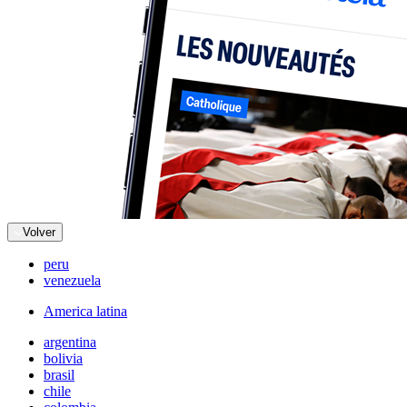
Volver
peru
venezuela
America latina
argentina
bolivia
brasil
chile