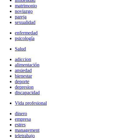
infidelidad
matrimonio
noviazgo
pareja
sexualidad
enfermedad
psicología
Salud
adiccion
alimentación
ansiedad
bienestar
deporte
depresion
discapacidad
Vida profesional
dinero
empresa
estres
management
teletrabajo