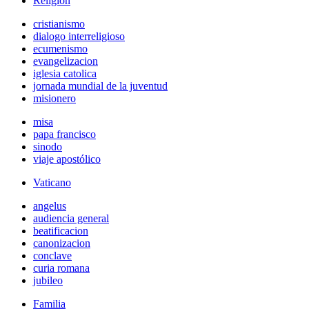
Religión
cristianismo
dialogo interreligioso
ecumenismo
evangelizacion
iglesia catolica
jornada mundial de la juventud
misionero
misa
papa francisco
sinodo
viaje apostólico
Vaticano
angelus
audiencia general
beatificacion
canonizacion
conclave
curia romana
jubileo
Familia