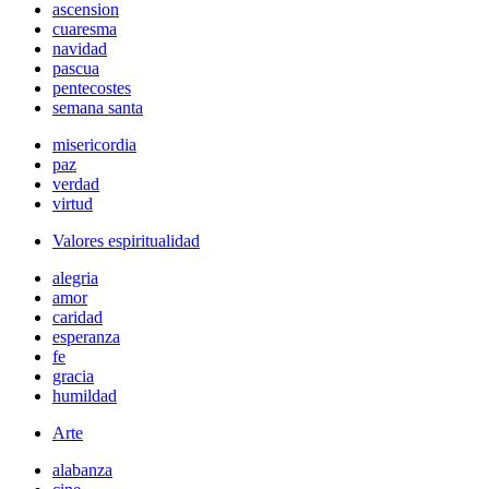
ascension
cuaresma
navidad
pascua
pentecostes
semana santa
misericordia
paz
verdad
virtud
Valores espiritualidad
alegria
amor
caridad
esperanza
fe
gracia
humildad
Arte
alabanza