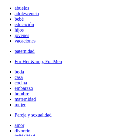
abuelos
adolescencia
bebé
educación
hijos
jovenes
vacaciones
paternidad
For Her &amp; For Men
boda
casa
cocina
embarazo
hombre
maternidad
mujer
Pareja y sexualidad
amor
divorcio