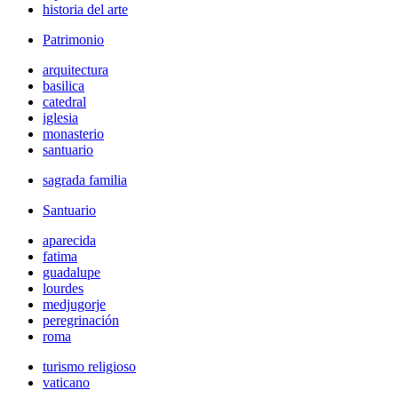
historia del arte
Patrimonio
arquitectura
basilica
catedral
iglesia
monasterio
santuario
sagrada familia
Santuario
aparecida
fatima
guadalupe
lourdes
medjugorje
peregrinación
roma
turismo religioso
vaticano