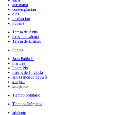
alma
ave maria
contemplación
dios
meditación
novena
Teresa de Ávila
teresa de calcuta
Teresa de Lisieux
Santos
Juan Pablo II
martires
Padre Pío
padres de la iglesia
san Francisco de Asís
san jose
san pablo
Tiempo ordinario
Tiempos litúrgicos
adviento