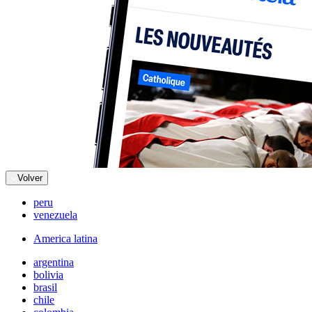
Volver
peru
venezuela
America latina
argentina
bolivia
brasil
chile