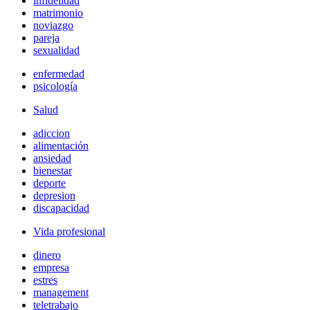
infidelidad
matrimonio
noviazgo
pareja
sexualidad
enfermedad
psicología
Salud
adiccion
alimentación
ansiedad
bienestar
deporte
depresion
discapacidad
Vida profesional
dinero
empresa
estres
management
teletrabajo