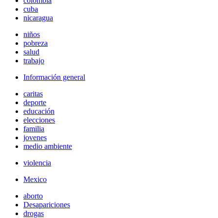
colombia
cuba
nicaragua
niños
pobreza
salud
trabajo
Información general
caritas
deporte
educación
elecciones
familia
jovenes
medio ambiente
violencia
Mexico
aborto
Desapariciones
drogas