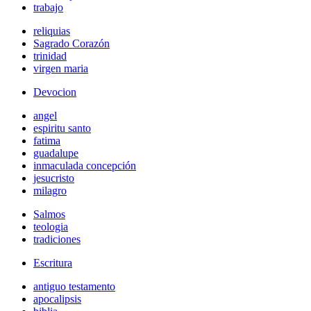
trabajo
reliquias
Sagrado Corazón
trinidad
virgen maria
Devocion
angel
espiritu santo
fatima
guadalupe
inmaculada concepción
jesucristo
milagro
Salmos
teologia
tradiciones
Escritura
antiguo testamento
apocalipsis