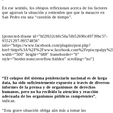
En ese sentido, los obispos reflexionan acerca de los factores
que agravan la situación y entienden que que la masacre en
San Pedro era una “cuestión de tiempo”.
[protected-iframe id=”bf2f632cb0c56a7db52690c49739bc57-
95521297-99574856″
info=”https://www.facebook.com/plugins/post.php?
href=https%3A%2F%2Fwww.facebook.com%2Fepiscopalpy%2
width=”500″ height=”688″ frameborder=”0″
style=”border:none;overflow:hidden” scrolling=”no”]
“El colapso del sistema penitenciario nacional es de larga
data, ha sido suficientemente expuesto a través de diversos
informes de la prensa y de organismos de derechos
humanos, pero no ha recibido la atención y reacción
adecuada de los organismos públicos competentes”
,
indican.
“Esta grave situación obliga aún más a tomar las