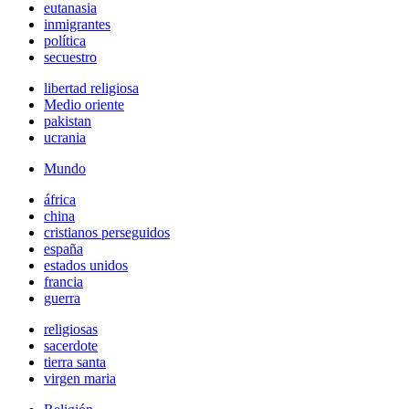
eutanasia
inmigrantes
política
secuestro
libertad religiosa
Medio oriente
pakistan
ucrania
Mundo
áfrica
china
cristianos perseguidos
españa
estados unidos
francia
guerra
religiosas
sacerdote
tierra santa
virgen maria