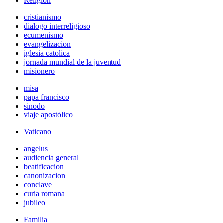
Religión
cristianismo
dialogo interreligioso
ecumenismo
evangelizacion
iglesia catolica
jornada mundial de la juventud
misionero
misa
papa francisco
sinodo
viaje apostólico
Vaticano
angelus
audiencia general
beatificacion
canonizacion
conclave
curia romana
jubileo
Familia