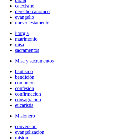
biblia
catecismo
derecho canonico
evangelio
nuevo testamento
liturgia
matrimonio
misa
sacramentos
Misa y sacramentos
bautismo
bendición
comunion
confesion
confirmacion
consagracion
eucaristia
Misionero
conversion
evangelizacion
mision