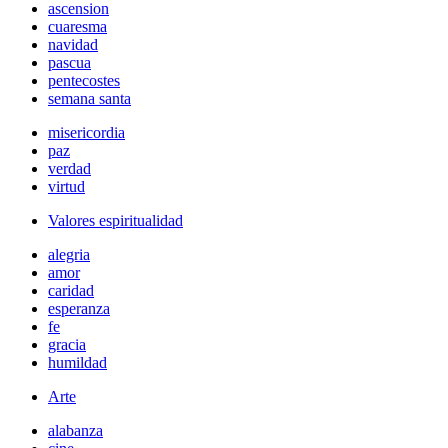
ascension
cuaresma
navidad
pascua
pentecostes
semana santa
misericordia
paz
verdad
virtud
Valores espiritualidad
alegria
amor
caridad
esperanza
fe
gracia
humildad
Arte
alabanza