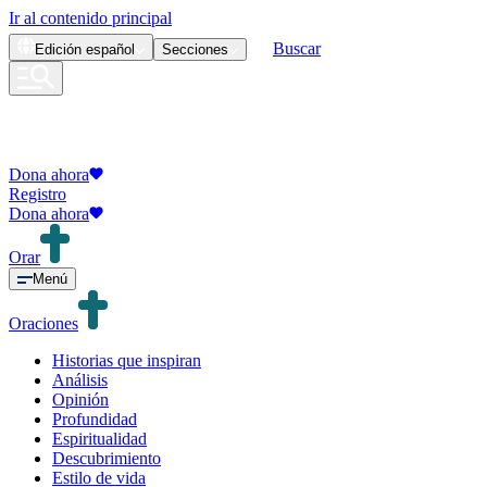
Ir al contenido principal
Buscar
Edición
español
Secciones
Dona ahora
Registro
Dona ahora
Orar
Menú
Oraciones
Historias que inspiran
Análisis
Opinión
Profundidad
Espiritualidad
Descubrimiento
Estilo de vida