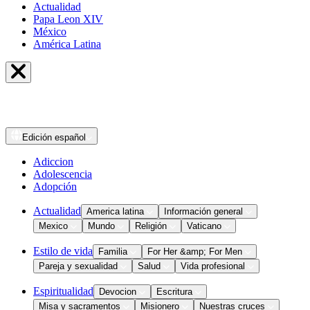
Actualidad
Papa Leon XIV
México
América Latina
Edición
español
Adiccion
Adolescencia
Adopción
Actualidad
America latina
Información general
Mexico
Mundo
Religión
Vaticano
Estilo de vida
Familia
For Her &amp; For Men
Pareja y sexualidad
Salud
Vida profesional
Espiritualidad
Devocion
Escritura
Misa y sacramentos
Misionero
Nuestras cruces