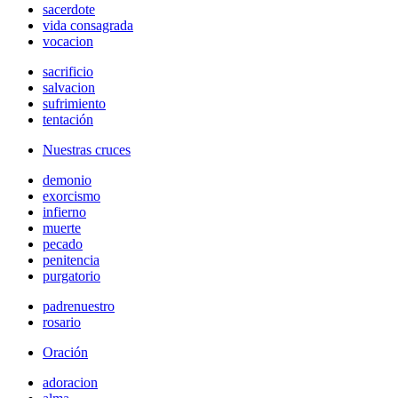
sacerdote
vida consagrada
vocacion
sacrificio
salvacion
sufrimiento
tentación
Nuestras cruces
demonio
exorcismo
infierno
muerte
pecado
penitencia
purgatorio
padrenuestro
rosario
Oración
adoracion