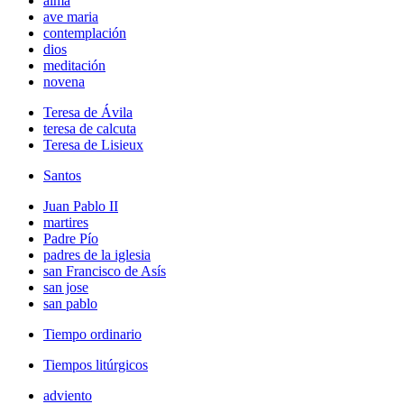
alma
ave maria
contemplación
dios
meditación
novena
Teresa de Ávila
teresa de calcuta
Teresa de Lisieux
Santos
Juan Pablo II
martires
Padre Pío
padres de la iglesia
san Francisco de Asís
san jose
san pablo
Tiempo ordinario
Tiempos litúrgicos
adviento