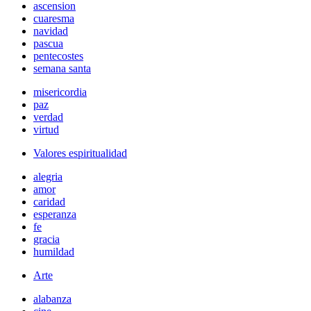
ascension
cuaresma
navidad
pascua
pentecostes
semana santa
misericordia
paz
verdad
virtud
Valores espiritualidad
alegria
amor
caridad
esperanza
fe
gracia
humildad
Arte
alabanza