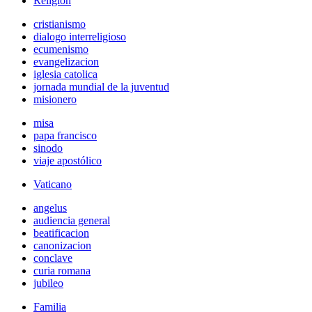
Religión
cristianismo
dialogo interreligioso
ecumenismo
evangelizacion
iglesia catolica
jornada mundial de la juventud
misionero
misa
papa francisco
sinodo
viaje apostólico
Vaticano
angelus
audiencia general
beatificacion
canonizacion
conclave
curia romana
jubileo
Familia