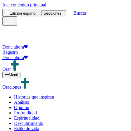
Ir al contenido principal
Buscar
Edición
español
Secciones
Dona ahora
Registro
Dona ahora
Orar
Menú
Oraciones
Historias que inspiran
Análisis
Opinión
Profundidad
Espiritualidad
Descubrimiento
Estilo de vida