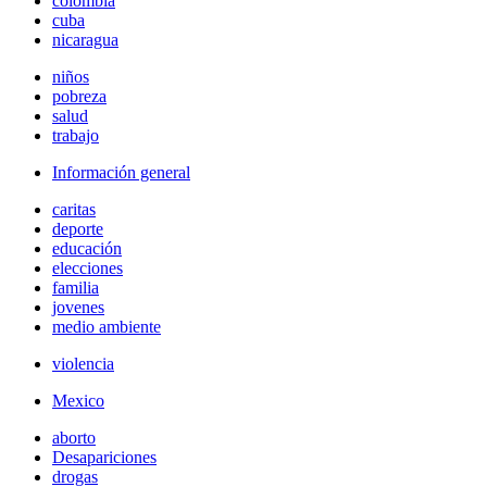
colombia
cuba
nicaragua
niños
pobreza
salud
trabajo
Información general
caritas
deporte
educación
elecciones
familia
jovenes
medio ambiente
violencia
Mexico
aborto
Desapariciones
drogas