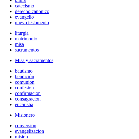
biblia
catecismo
derecho canonico
evangelio
nuevo testamento
liturgia
matrimonio
misa
sacramentos
Misa y sacramentos
bautismo
bendición
comunion
confesion
confirmacion
consagracion
eucaristia
Misionero
conversion
evangelizacion
mision