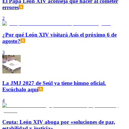
El Papa León XIV aconseja qué hacer al cometer
errores
2
¿Por qué León XIV visitará Asís el próximo 6 de
agosto?
3
La JMJ 2027 de Seúl ya tiene himno oficial.
Escúchalo aquí
4
Ceuta: León XIV aboga por «soluciones de paz,
estabilidad y justicia»