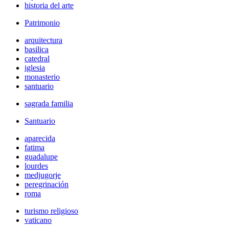
historia del arte
Patrimonio
arquitectura
basilica
catedral
iglesia
monasterio
santuario
sagrada familia
Santuario
aparecida
fatima
guadalupe
lourdes
medjugorje
peregrinación
roma
turismo religioso
vaticano