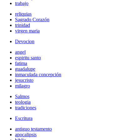
trabajo
reliquias
Sagrado Corazón
trinidad
virgen maria
Devocion
angel
espiritu santo
fatima
guadalupe
inmaculada concepción
jesucristo
milagro
Salmos
teologia
tradiciones
Escritura
antiguo testamento
apocalipsis