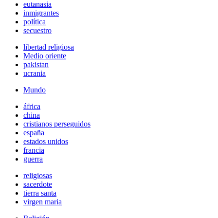
eutanasia
inmigrantes
política
secuestro
libertad religiosa
Medio oriente
pakistan
ucrania
Mundo
áfrica
china
cristianos perseguidos
españa
estados unidos
francia
guerra
religiosas
sacerdote
tierra santa
virgen maria