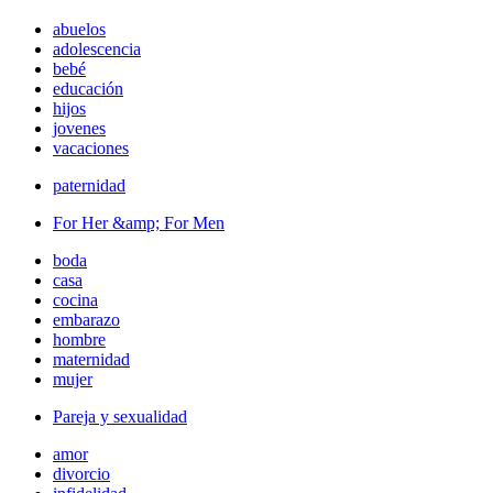
abuelos
adolescencia
bebé
educación
hijos
jovenes
vacaciones
paternidad
For Her &amp; For Men
boda
casa
cocina
embarazo
hombre
maternidad
mujer
Pareja y sexualidad
amor
divorcio