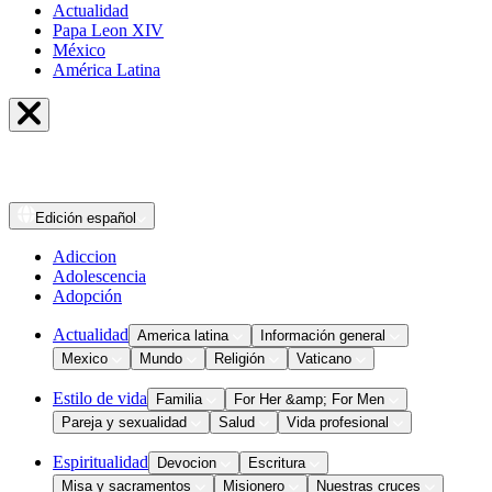
Actualidad
Papa Leon XIV
México
América Latina
Edición
español
Adiccion
Adolescencia
Adopción
Actualidad
America latina
Información general
Mexico
Mundo
Religión
Vaticano
Estilo de vida
Familia
For Her &amp; For Men
Pareja y sexualidad
Salud
Vida profesional
Espiritualidad
Devocion
Escritura
Misa y sacramentos
Misionero
Nuestras cruces