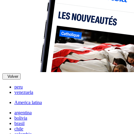
Volver
peru
venezuela
America latina
argentina
bolivia
brasil
chile