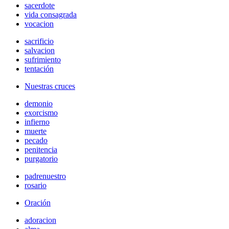
sacerdote
vida consagrada
vocacion
sacrificio
salvacion
sufrimiento
tentación
Nuestras cruces
demonio
exorcismo
infierno
muerte
pecado
penitencia
purgatorio
padrenuestro
rosario
Oración
adoracion