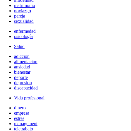
infidelidad
matrimonio
noviazgo
pareja
sexualidad
enfermedad
psicología
Salud
adiccion
alimentación
ansiedad
bienestar
deporte
depresion
discapacidad
Vida profesional
dinero
empresa
estres
management
teletrabajo