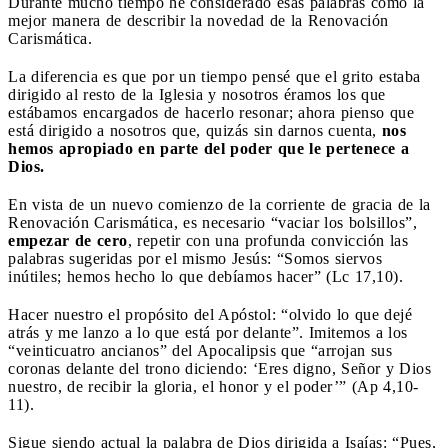
Durante mucho tiempo he considerado esas palabras como la
mejor manera de describir la novedad de la Renovación
Carismática.
La diferencia es que por un tiempo pensé que el grito estaba
dirigido al resto de la Iglesia y nosotros éramos los que
estábamos encargados de hacerlo resonar; ahora pienso que
está dirigido a nosotros que, quizás sin darnos cuenta,
nos
hemos apropiado en parte del poder que le pertenece a
Dios.
En vista de un nuevo comienzo de la corriente de gracia de la
Renovación Carismática, es necesario “vaciar los bolsillos”,
empezar de cero
, repetir con una profunda convicción las
palabras sugeridas por el mismo Jesús: “Somos siervos
inútiles; hemos hecho lo que debíamos hacer” (Lc 17,10).
Hacer nuestro el propósito del Apóstol:
“olvido lo que dejé
atrás y me lanzo a lo que está por delante”. Imitemos a los
“veinticuatro ancianos” del Apocalipsis que “arrojan sus
coronas delante del trono diciendo: ‘Eres digno, Señor y Dios
nuestro, de recibir la gloria, el honor y el poder’” (Ap 4,10-
11).
Sigue siendo actual la palabra de Dios dirigida a Isaías: “Pues,