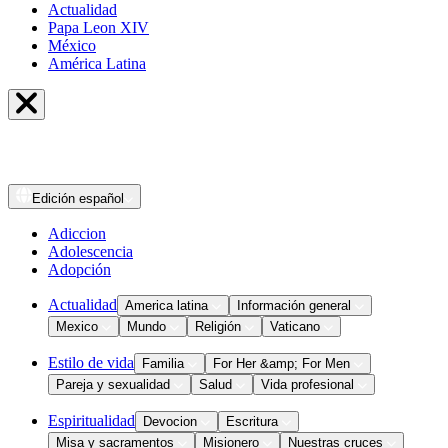
Actualidad
Papa Leon XIV
México
América Latina
Edición
español
Adiccion
Adolescencia
Adopción
Actualidad
America latina
Información general
Mexico
Mundo
Religión
Vaticano
Estilo de vida
Familia
For Her &amp; For Men
Pareja y sexualidad
Salud
Vida profesional
Espiritualidad
Devocion
Escritura
Misa y sacramentos
Misionero
Nuestras cruces