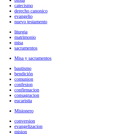
biblia
catecismo
derecho canonico
evangelio
nuevo testamento
liturgia
matrimonio
misa
sacramentos
Misa y sacramentos
bautismo
bendición
comunion
confesion
confirmacion
consagracion
eucaristia
Misionero
conversion
evangelizacion
mision