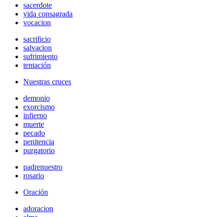
sacerdote
vida consagrada
vocacion
sacrificio
salvacion
sufrimiento
tentación
Nuestras cruces
demonio
exorcismo
infierno
muerte
pecado
penitencia
purgatorio
padrenuestro
rosario
Oración
adoracion