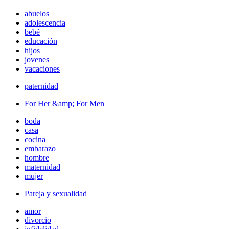
abuelos
adolescencia
bebé
educación
hijos
jovenes
vacaciones
paternidad
For Her &amp; For Men
boda
casa
cocina
embarazo
hombre
maternidad
mujer
Pareja y sexualidad
amor
divorcio