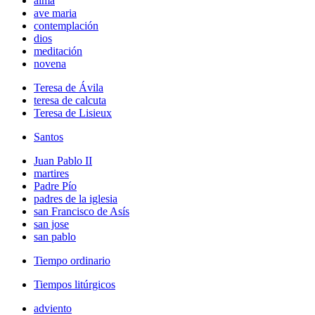
alma
ave maria
contemplación
dios
meditación
novena
Teresa de Ávila
teresa de calcuta
Teresa de Lisieux
Santos
Juan Pablo II
martires
Padre Pío
padres de la iglesia
san Francisco de Asís
san jose
san pablo
Tiempo ordinario
Tiempos litúrgicos
adviento