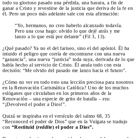
todo su glorioso pasado una pérdida, una basura, a fin de
ganar a Cristo y revestirse de la justicia que deriva de la fe en
él. Pero un poco más adelante sale con esta afirmación:
“Yo, hermanos, no creo haberlo alcanzado todavía.
Pero una cosa hago: olvido lo que dejé atrás y me
lanzo a lo que está por delante” (Fil 3, 13).
¿Qué pasado? Ya no el del fariseo, sino el del apóstol. Él ha
intuido el peligro que corría de encontrarse con una nueva
“ganancia”, una nueva “justicia” toda suya, derivada de lo que
había hecho al servicio de Cristo. Él anula todo con esta
decisión: “Me olvido del pasado me lanzo hacia el futuro”.
¿Cómo no ver en todo esto una lección preciosa para nosotros
en la Renovación Carismática Católica? Uno de los muchos
eslóganes que circulaban en los primeros años de la
Renovación – una especie de grito de batalla – era:
“¡Devolved el poder a Dios!”.
Quizá se inspiraba en el versículo del salmo 68, 35
“Reconoced el poder de Dios” que en la Vulgata se tradujo
con
“Restituid (
reddite
) el poder a Dios”.