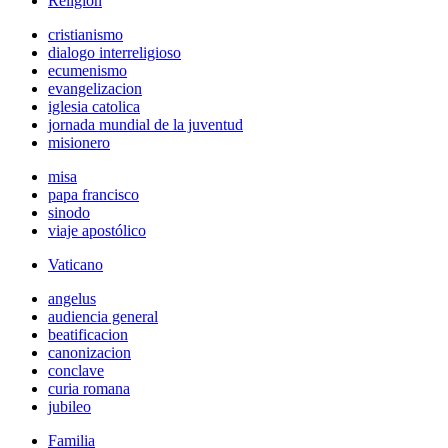
Religión
cristianismo
dialogo interreligioso
ecumenismo
evangelizacion
iglesia catolica
jornada mundial de la juventud
misionero
misa
papa francisco
sinodo
viaje apostólico
Vaticano
angelus
audiencia general
beatificacion
canonizacion
conclave
curia romana
jubileo
Familia