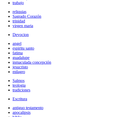
trabajo
reliquias
Sagrado Corazón
trinidad
virgen maria
Devocion
angel
espiritu santo
fatima
guadalupe
inmaculada concepción
jesucristo
milagro
Salmos
teologia
tradiciones
Escritura
antiguo testamento
apocalipsis