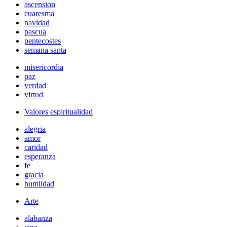
ascension
cuaresma
navidad
pascua
pentecostes
semana santa
misericordia
paz
verdad
virtud
Valores espiritualidad
alegria
amor
caridad
esperanza
fe
gracia
humildad
Arte
alabanza