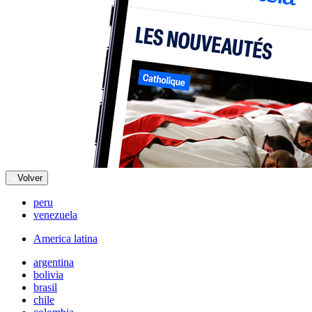
Volver
peru
venezuela
America latina
argentina
bolivia
brasil
chile