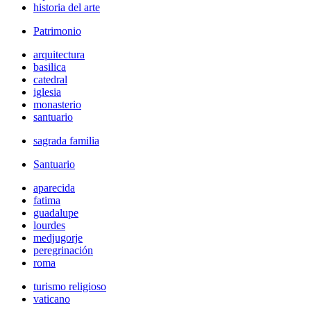
historia del arte
Patrimonio
arquitectura
basilica
catedral
iglesia
monasterio
santuario
sagrada familia
Santuario
aparecida
fatima
guadalupe
lourdes
medjugorje
peregrinación
roma
turismo religioso
vaticano