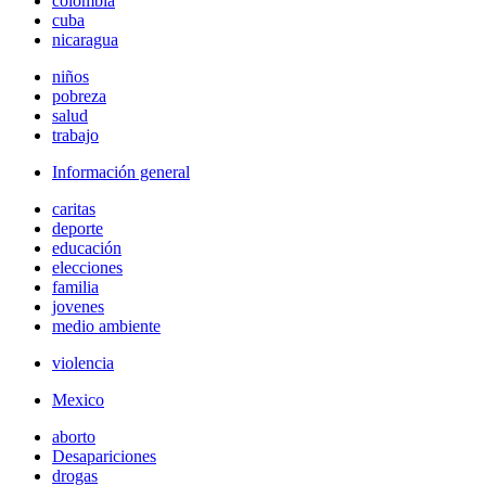
colombia
cuba
nicaragua
niños
pobreza
salud
trabajo
Información general
caritas
deporte
educación
elecciones
familia
jovenes
medio ambiente
violencia
Mexico
aborto
Desapariciones
drogas