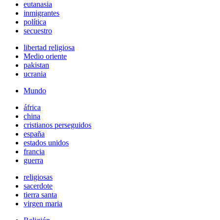
eutanasia
inmigrantes
política
secuestro
libertad religiosa
Medio oriente
pakistan
ucrania
Mundo
áfrica
china
cristianos perseguidos
españa
estados unidos
francia
guerra
religiosas
sacerdote
tierra santa
virgen maria