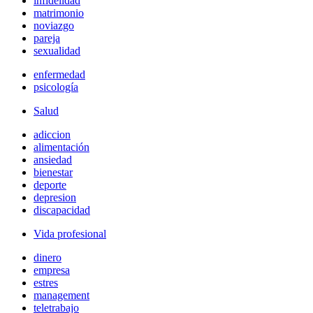
infidelidad
matrimonio
noviazgo
pareja
sexualidad
enfermedad
psicología
Salud
adiccion
alimentación
ansiedad
bienestar
deporte
depresion
discapacidad
Vida profesional
dinero
empresa
estres
management
teletrabajo