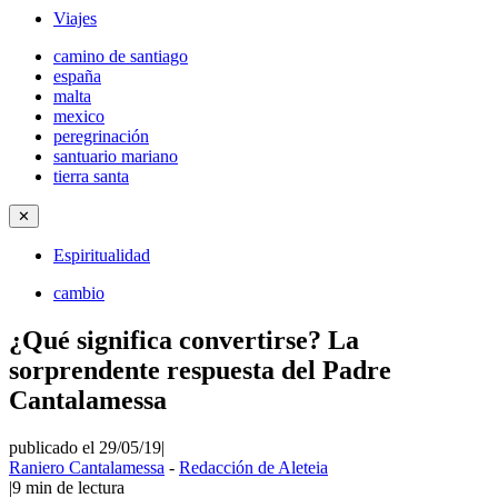
Viajes
camino de santiago
españa
malta
mexico
peregrinación
santuario mariano
tierra santa
✕
Espiritualidad
cambio
¿Qué significa convertirse? La
sorprendente respuesta del Padre
Cantalamessa
publicado el 29/05/19
|
Raniero Cantalamessa
-
Redacción de Aleteia
|
9
min de lectura