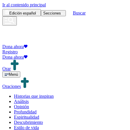
Ir al contenido principal
Buscar
Edición
español
Secciones
Dona ahora
Registro
Dona ahora
Orar
Menú
Oraciones
Historias que inspiran
Análisis
Opinión
Profundidad
Espiritualidad
Descubrimiento
Estilo de vida