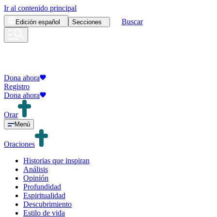
Ir al contenido principal
Buscar
Edición
español
Secciones
Dona ahora
Registro
Dona ahora
Orar
Menú
Oraciones
Historias que inspiran
Análisis
Opinión
Profundidad
Espiritualidad
Descubrimiento
Estilo de vida