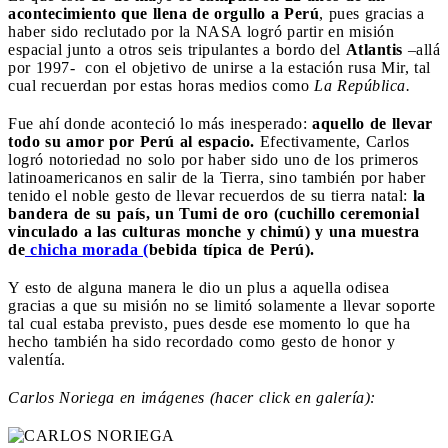
acontecimiento que llena de orgullo a Perú
, pues gracias a
haber sido reclutado por la NASA logró partir en misión
espacial junto a otros seis tripulantes a bordo del
Atlantis
–allá
por 1997- con el objetivo de unirse a la estación rusa Mir, tal
cual recuerdan por estas horas medios como
La República.
Fue ahí donde aconteció lo más inesperado:
aquello de llevar
todo su amor por Perú al espacio.
Efectivamente, Carlos
logró notoriedad no solo por haber sido uno de los primeros
latinoamericanos en salir de la Tierra, sino también por haber
tenido el noble gesto de llevar recuerdos de su tierra natal:
la
bandera de su país, un Tumi de oro (cuchillo ceremonial
vinculado a las culturas monche y chimú) y una muestra
de
chicha morada (
bebida típica de Perú).
Y esto de alguna manera le dio un plus a aquella odisea
gracias a que su misión no se limitó solamente a llevar soporte
tal cual estaba previsto, pues desde ese momento lo que ha
hecho también ha sido recordado como gesto de honor y
valentía.
Carlos Noriega en imágenes (hacer click en galería):