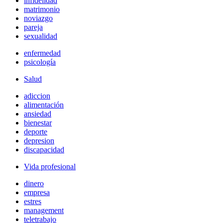
infidelidad
matrimonio
noviazgo
pareja
sexualidad
enfermedad
psicología
Salud
adiccion
alimentación
ansiedad
bienestar
deporte
depresion
discapacidad
Vida profesional
dinero
empresa
estres
management
teletrabajo