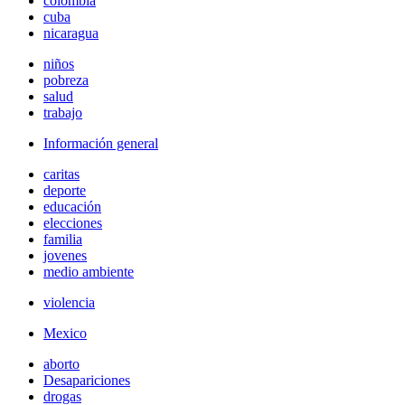
colombia
cuba
nicaragua
niños
pobreza
salud
trabajo
Información general
caritas
deporte
educación
elecciones
familia
jovenes
medio ambiente
violencia
Mexico
aborto
Desapariciones
drogas