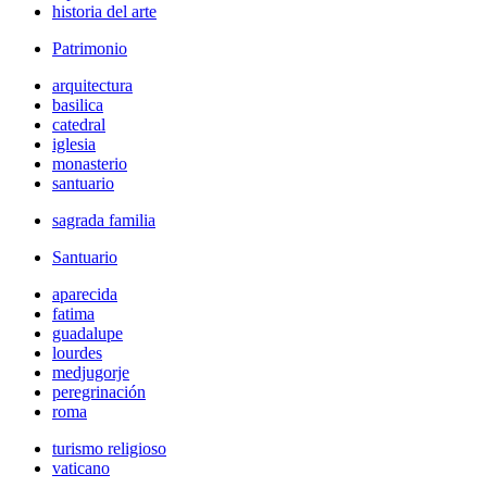
historia del arte
Patrimonio
arquitectura
basilica
catedral
iglesia
monasterio
santuario
sagrada familia
Santuario
aparecida
fatima
guadalupe
lourdes
medjugorje
peregrinación
roma
turismo religioso
vaticano