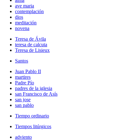
alma
ave maria
contemplación
dios
meditación
novena
Teresa de Ávila
teresa de calcuta
Teresa de Lisieux
Santos
Juan Pablo II
martires
Padre Pío
padres de la iglesia
san Francisco de Asís
san jose
san pablo
Tiempo ordinario
Tiempos litúrgicos
adviento