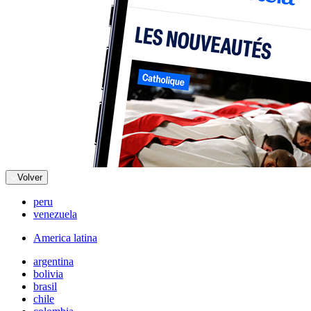
Volver
peru
venezuela
America latina
argentina
bolivia
brasil
chile