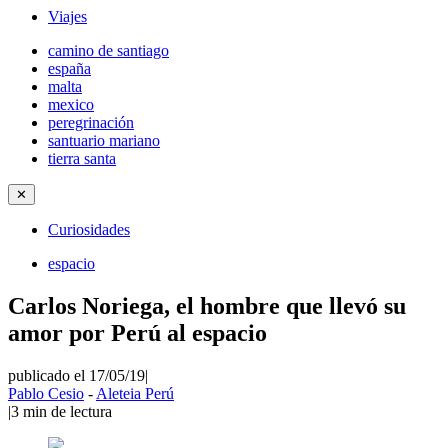
Viajes
camino de santiago
españa
malta
mexico
peregrinación
santuario mariano
tierra santa
✕
Curiosidades
espacio
Carlos Noriega, el hombre que llevó su
amor por Perú al espacio
publicado el 17/05/19
|
Pablo Cesio
-
Aleteia Perú
|
3
min de lectura