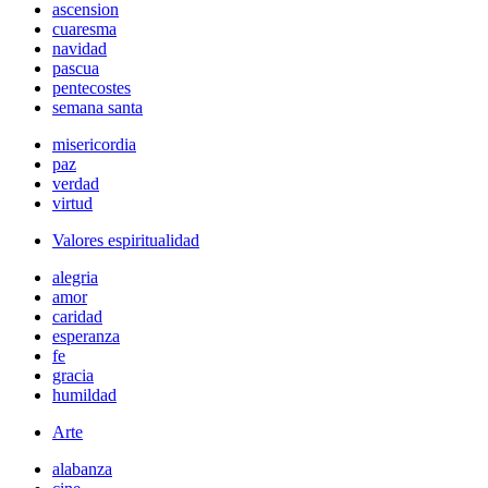
ascension
cuaresma
navidad
pascua
pentecostes
semana santa
misericordia
paz
verdad
virtud
Valores espiritualidad
alegria
amor
caridad
esperanza
fe
gracia
humildad
Arte
alabanza