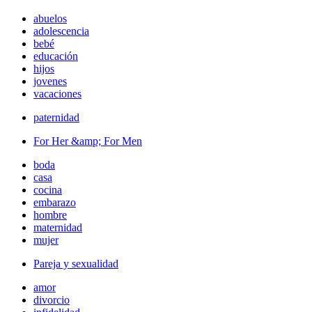
abuelos
adolescencia
bebé
educación
hijos
jovenes
vacaciones
paternidad
For Her &amp; For Men
boda
casa
cocina
embarazo
hombre
maternidad
mujer
Pareja y sexualidad
amor
divorcio