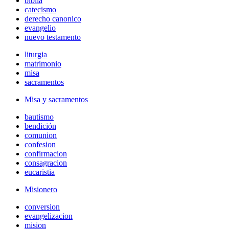
biblia
catecismo
derecho canonico
evangelio
nuevo testamento
liturgia
matrimonio
misa
sacramentos
Misa y sacramentos
bautismo
bendición
comunion
confesion
confirmacion
consagracion
eucaristia
Misionero
conversion
evangelizacion
mision