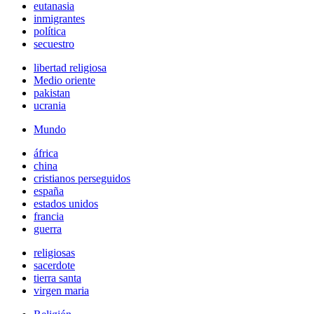
eutanasia
inmigrantes
política
secuestro
libertad religiosa
Medio oriente
pakistan
ucrania
Mundo
áfrica
china
cristianos perseguidos
españa
estados unidos
francia
guerra
religiosas
sacerdote
tierra santa
virgen maria