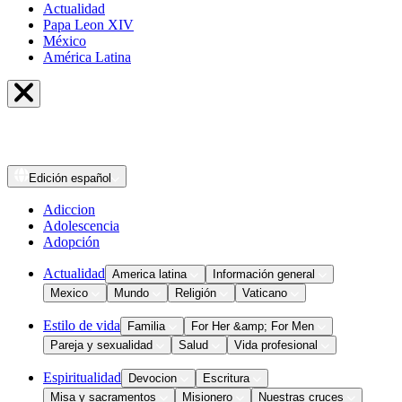
Actualidad
Papa Leon XIV
México
América Latina
Edición
español
Adiccion
Adolescencia
Adopción
Actualidad
America latina
Información general
Mexico
Mundo
Religión
Vaticano
Estilo de vida
Familia
For Her &amp; For Men
Pareja y sexualidad
Salud
Vida profesional
Espiritualidad
Devocion
Escritura
Misa y sacramentos
Misionero
Nuestras cruces