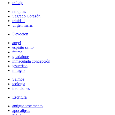
trabajo
reliquias
Sagrado Corazón
trinidad
virgen maria
Devocion
angel
espiritu santo
fatima
guadalupe
inmaculada concepción
jesucristo
milagro
Salmos
teologia
tradiciones
Escritura
antiguo testamento
apocalipsis