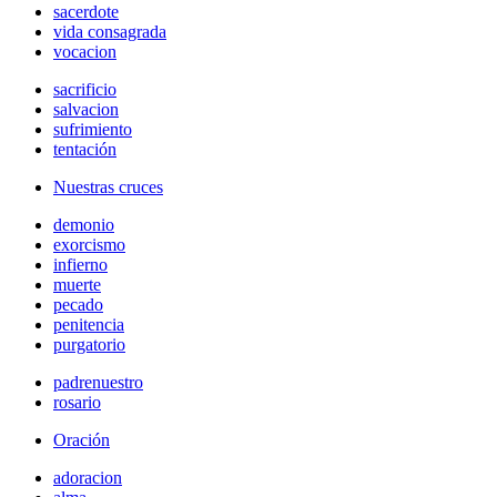
sacerdote
vida consagrada
vocacion
sacrificio
salvacion
sufrimiento
tentación
Nuestras cruces
demonio
exorcismo
infierno
muerte
pecado
penitencia
purgatorio
padrenuestro
rosario
Oración
adoracion