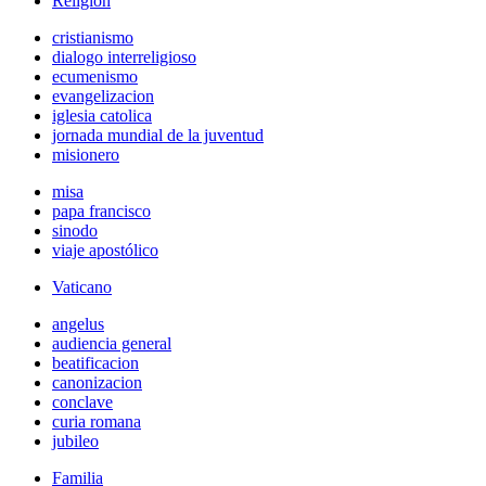
Religión
cristianismo
dialogo interreligioso
ecumenismo
evangelizacion
iglesia catolica
jornada mundial de la juventud
misionero
misa
papa francisco
sinodo
viaje apostólico
Vaticano
angelus
audiencia general
beatificacion
canonizacion
conclave
curia romana
jubileo
Familia