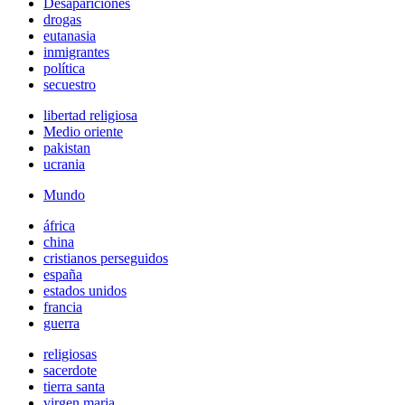
Desapariciones
drogas
eutanasia
inmigrantes
política
secuestro
libertad religiosa
Medio oriente
pakistan
ucrania
Mundo
áfrica
china
cristianos perseguidos
españa
estados unidos
francia
guerra
religiosas
sacerdote
tierra santa
virgen maria