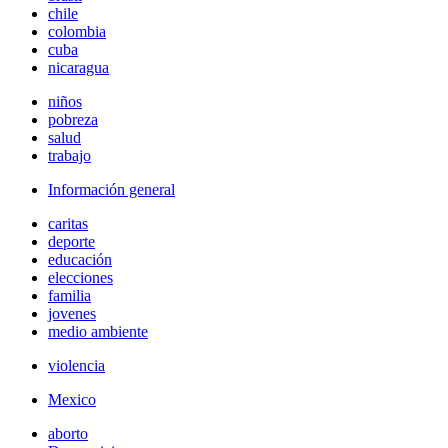
chile
colombia
cuba
nicaragua
niños
pobreza
salud
trabajo
Información general
caritas
deporte
educación
elecciones
familia
jovenes
medio ambiente
violencia
Mexico
aborto