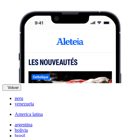
Volver
peru
venezuela
America latina
argentina
bolivia
brasil