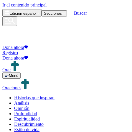
Ir al contenido principal
Buscar
Edición
español
Secciones
Dona ahora
Registro
Dona ahora
Orar
Menú
Oraciones
Historias que inspiran
Análisis
Opinión
Profundidad
Espiritualidad
Descubrimiento
Estilo de vida