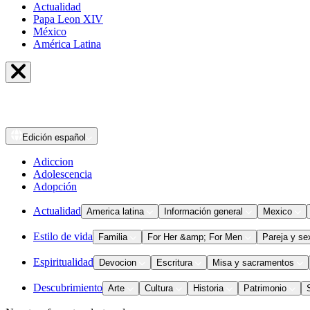
Actualidad
Papa Leon XIV
México
América Latina
Edición
español
Adiccion
Adolescencia
Adopción
Actualidad
America latina
Información general
Mexico
Estilo de vida
Familia
For Her &amp; For Men
Pareja y se
Espiritualidad
Devocion
Escritura
Misa y sacramentos
Descubrimiento
Arte
Cultura
Historia
Patrimonio