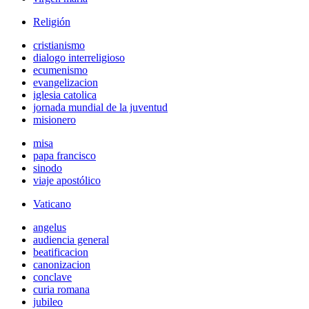
Religión
cristianismo
dialogo interreligioso
ecumenismo
evangelizacion
iglesia catolica
jornada mundial de la juventud
misionero
misa
papa francisco
sinodo
viaje apostólico
Vaticano
angelus
audiencia general
beatificacion
canonizacion
conclave
curia romana
jubileo