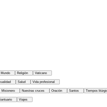
Mundo
Religión
Vaticano
xualidad
Salud
Vida profesional
Misionero
Nuestras cruces
Oración
Santos
Tiempos litúrgi
Santuario
Viajes