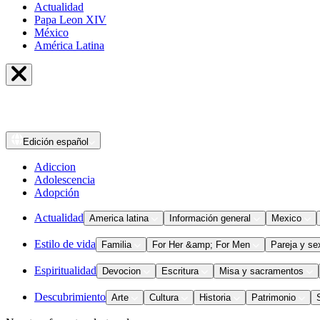
Actualidad
Papa Leon XIV
México
América Latina
Edición
español
Adiccion
Adolescencia
Adopción
Actualidad
America latina
Información general
Mexico
Estilo de vida
Familia
For Her &amp; For Men
Pareja y se
Espiritualidad
Devocion
Escritura
Misa y sacramentos
Descubrimiento
Arte
Cultura
Historia
Patrimonio