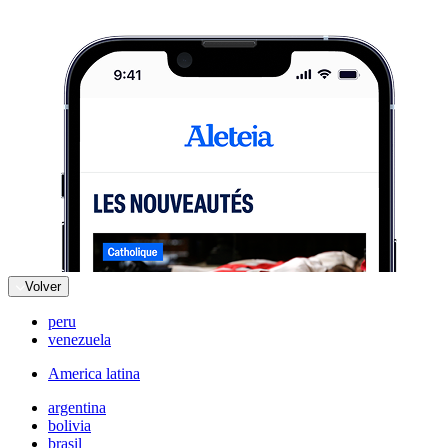
Volver
peru
venezuela
America latina
argentina
bolivia
brasil