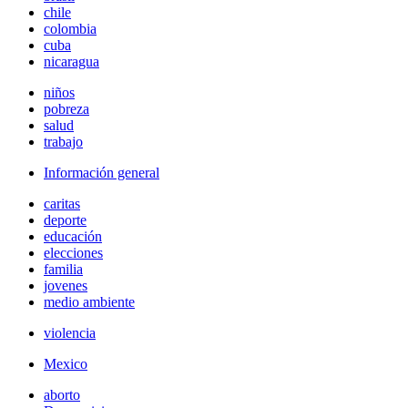
chile
colombia
cuba
nicaragua
niños
pobreza
salud
trabajo
Información general
caritas
deporte
educación
elecciones
familia
jovenes
medio ambiente
violencia
Mexico
aborto