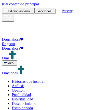
Ir al contenido principal
Buscar
Edición
español
Secciones
Dona ahora
Registro
Dona ahora
Orar
Menú
Oraciones
Historias que inspiran
Análisis
Opinión
Profundidad
Espiritualidad
Descubrimiento
Estilo de vida