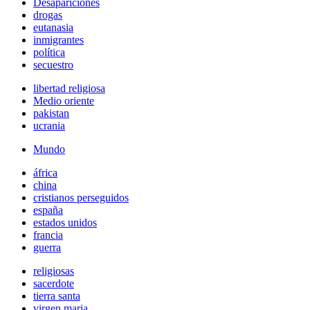
Desapariciones
drogas
eutanasia
inmigrantes
política
secuestro
libertad religiosa
Medio oriente
pakistan
ucrania
Mundo
áfrica
china
cristianos perseguidos
españa
estados unidos
francia
guerra
religiosas
sacerdote
tierra santa
virgen maria