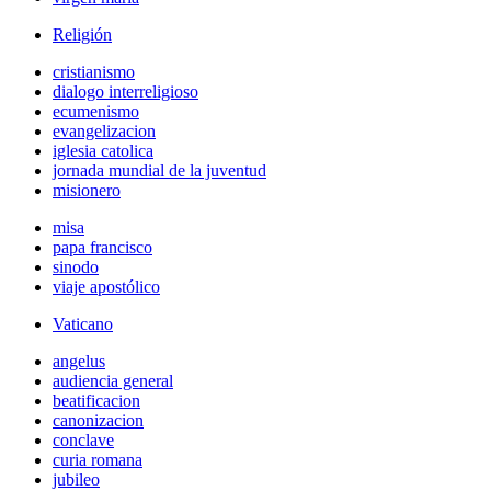
Religión
cristianismo
dialogo interreligioso
ecumenismo
evangelizacion
iglesia catolica
jornada mundial de la juventud
misionero
misa
papa francisco
sinodo
viaje apostólico
Vaticano
angelus
audiencia general
beatificacion
canonizacion
conclave
curia romana
jubileo