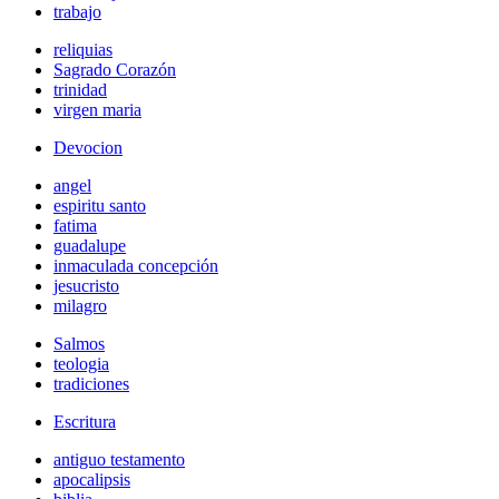
trabajo
reliquias
Sagrado Corazón
trinidad
virgen maria
Devocion
angel
espiritu santo
fatima
guadalupe
inmaculada concepción
jesucristo
milagro
Salmos
teologia
tradiciones
Escritura
antiguo testamento
apocalipsis