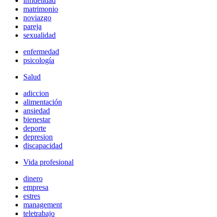
infidelidad
matrimonio
noviazgo
pareja
sexualidad
enfermedad
psicología
Salud
adiccion
alimentación
ansiedad
bienestar
deporte
depresion
discapacidad
Vida profesional
dinero
empresa
estres
management
teletrabajo