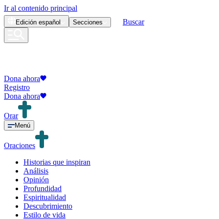
Ir al contenido principal
Buscar
Edición
español
Secciones
Dona ahora
Registro
Dona ahora
Orar
Menú
Oraciones
Historias que inspiran
Análisis
Opinión
Profundidad
Espiritualidad
Descubrimiento
Estilo de vida