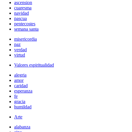
ascension
cuaresma
navidad
pascua
pentecostes
semana santa
misericordia
paz
verdad
virtud
Valores espiritualidad
alegria
amor
caridad
esperanza
fe
gracia
humildad
Arte
alabanza