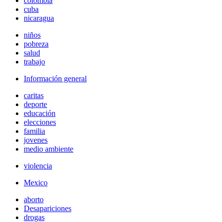
colombia
cuba
nicaragua
niños
pobreza
salud
trabajo
Información general
caritas
deporte
educación
elecciones
familia
jovenes
medio ambiente
violencia
Mexico
aborto
Desapariciones
drogas