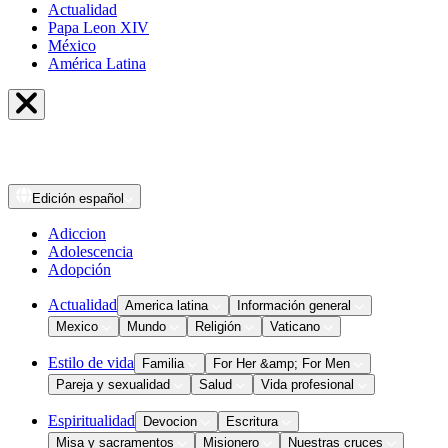
Actualidad
Papa Leon XIV
México
América Latina
Edición
español
Adiccion
Adolescencia
Adopción
Actualidad
America latina
Información general
Mexico
Mundo
Religión
Vaticano
Estilo de vida
Familia
For Her &amp; For Men
Pareja y sexualidad
Salud
Vida profesional
Espiritualidad
Devocion
Escritura
Misa y sacramentos
Misionero
Nuestras cruces