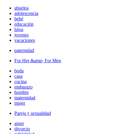
abuelos
adolescencia
bebé
educación
hijos
jovenes
vacaciones
paternidad
For Her &amp; For Men
boda
casa
cocina
embarazo
hombre
maternidad
mujer
Pareja y sexualidad
amor
divorcio