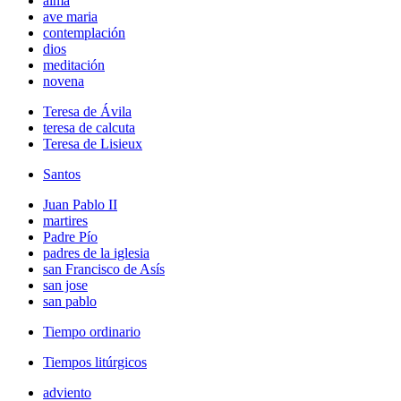
alma
ave maria
contemplación
dios
meditación
novena
Teresa de Ávila
teresa de calcuta
Teresa de Lisieux
Santos
Juan Pablo II
martires
Padre Pío
padres de la iglesia
san Francisco de Asís
san jose
san pablo
Tiempo ordinario
Tiempos litúrgicos
adviento