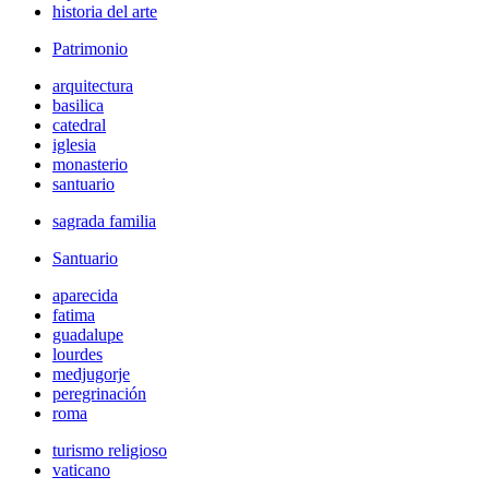
historia del arte
Patrimonio
arquitectura
basilica
catedral
iglesia
monasterio
santuario
sagrada familia
Santuario
aparecida
fatima
guadalupe
lourdes
medjugorje
peregrinación
roma
turismo religioso
vaticano