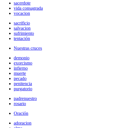
sacerdote
vida consagrada
vocacion
sacrificio
salvacion
sufrimiento
tentación
Nuestras cruces
demonio
exorcismo
infierno
muerte
pecado
penitencia
purgatorio
padrenuestro
rosario
Oración
adoracion