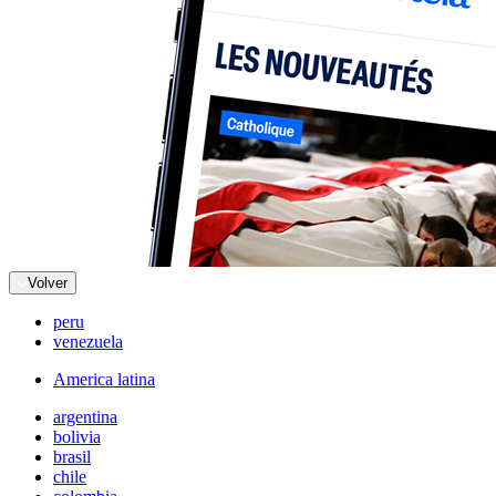
Volver
peru
venezuela
America latina
argentina
bolivia
brasil
chile