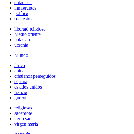
eutanasia
inmigrantes
política
secuestro
libertad religiosa
Medio oriente
pakistan
ucrania
Mundo
áfrica
china
cristianos perseguidos
españa
estados unidos
francia
guerra
religiosas
sacerdote
tierra santa
virgen maria