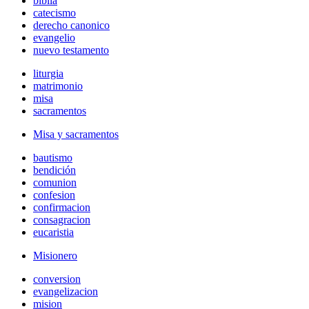
biblia
catecismo
derecho canonico
evangelio
nuevo testamento
liturgia
matrimonio
misa
sacramentos
Misa y sacramentos
bautismo
bendición
comunion
confesion
confirmacion
consagracion
eucaristia
Misionero
conversion
evangelizacion
mision