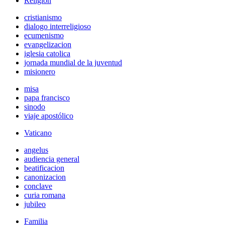
Religión
cristianismo
dialogo interreligioso
ecumenismo
evangelizacion
iglesia catolica
jornada mundial de la juventud
misionero
misa
papa francisco
sinodo
viaje apostólico
Vaticano
angelus
audiencia general
beatificacion
canonizacion
conclave
curia romana
jubileo
Familia