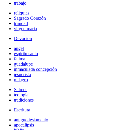
trabajo
reliquias
Sagrado Corazón
trinidad
virgen maria
Devocion
angel
espiritu santo
fatima
guadalupe
inmaculada concepción
jesucristo
milagro
Salmos
teologia
tradiciones
Escritura
antiguo testamento
apocalipsis