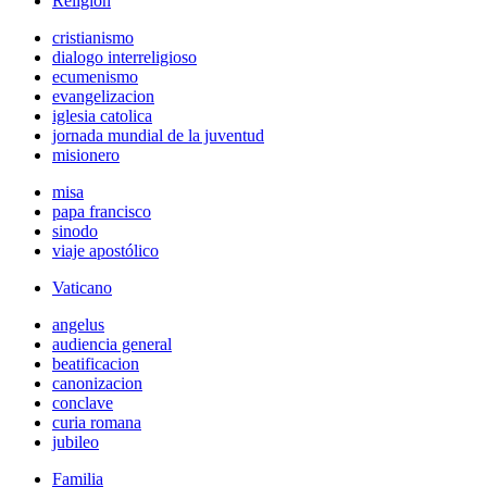
Religión
cristianismo
dialogo interreligioso
ecumenismo
evangelizacion
iglesia catolica
jornada mundial de la juventud
misionero
misa
papa francisco
sinodo
viaje apostólico
Vaticano
angelus
audiencia general
beatificacion
canonizacion
conclave
curia romana
jubileo
Familia