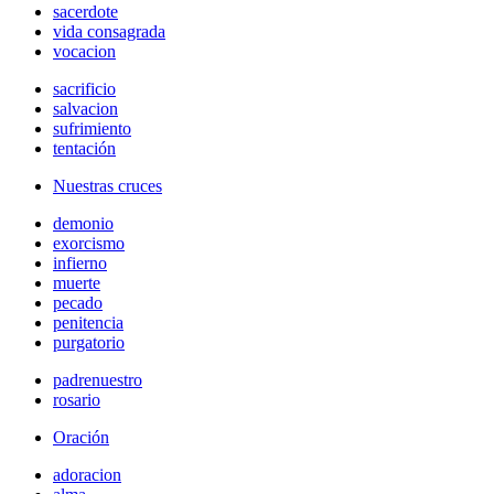
sacerdote
vida consagrada
vocacion
sacrificio
salvacion
sufrimiento
tentación
Nuestras cruces
demonio
exorcismo
infierno
muerte
pecado
penitencia
purgatorio
padrenuestro
rosario
Oración
adoracion