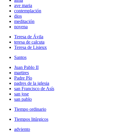
alma
ave maria
contemplación
dios
meditación
novena
Teresa de Ávila
teresa de calcuta
Teresa de Lisieux
Santos
Juan Pablo II
martires
Padre Pío
padres de la iglesia
san Francisco de Asís
san jose
san pablo
Tiempo ordinario
Tiempos litúrgicos
adviento