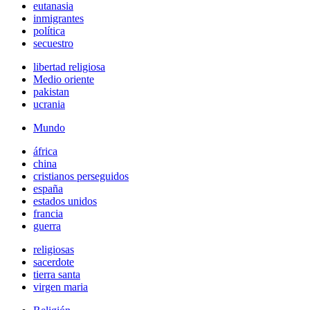
eutanasia
inmigrantes
política
secuestro
libertad religiosa
Medio oriente
pakistan
ucrania
Mundo
áfrica
china
cristianos perseguidos
españa
estados unidos
francia
guerra
religiosas
sacerdote
tierra santa
virgen maria