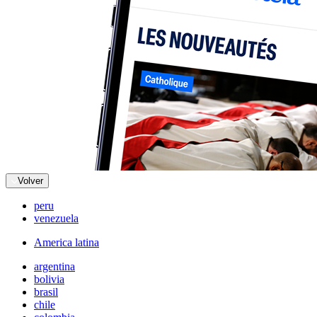
Volver
peru
venezuela
America latina
argentina
bolivia
brasil
chile