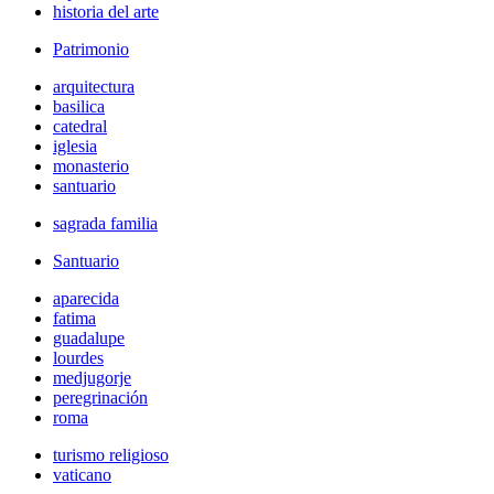
historia del arte
Patrimonio
arquitectura
basilica
catedral
iglesia
monasterio
santuario
sagrada familia
Santuario
aparecida
fatima
guadalupe
lourdes
medjugorje
peregrinación
roma
turismo religioso
vaticano