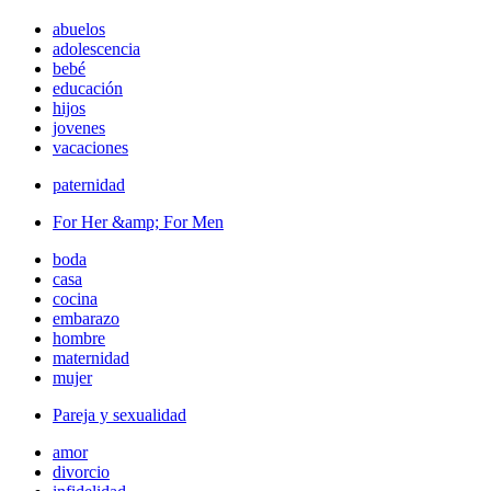
abuelos
adolescencia
bebé
educación
hijos
jovenes
vacaciones
paternidad
For Her &amp; For Men
boda
casa
cocina
embarazo
hombre
maternidad
mujer
Pareja y sexualidad
amor
divorcio