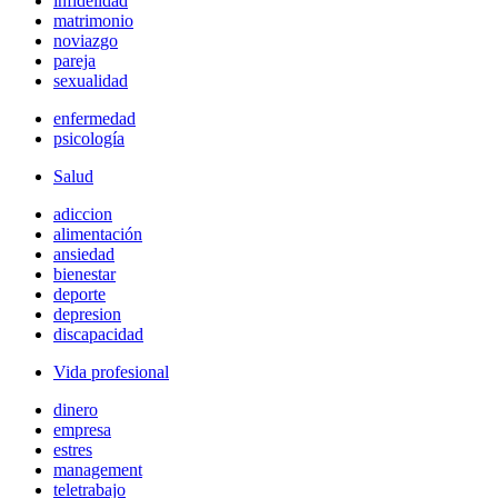
infidelidad
matrimonio
noviazgo
pareja
sexualidad
enfermedad
psicología
Salud
adiccion
alimentación
ansiedad
bienestar
deporte
depresion
discapacidad
Vida profesional
dinero
empresa
estres
management
teletrabajo