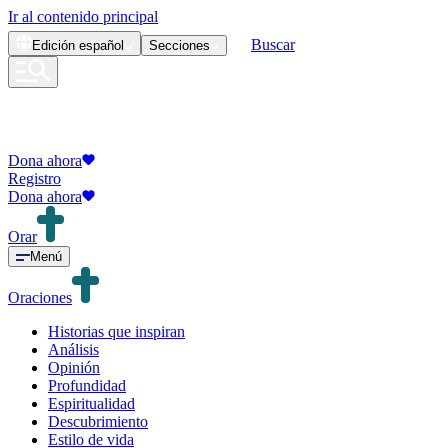
Ir al contenido principal
Buscar
Edición
español
Secciones
Dona ahora
Registro
Dona ahora
Orar
Menú
Oraciones
Historias que inspiran
Análisis
Opinión
Profundidad
Espiritualidad
Descubrimiento
Estilo de vida