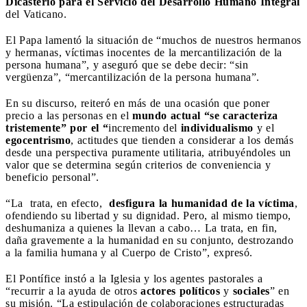
Dicasterio para el Servicio del Desarrollo Humano Integral
del Vaticano.
El Papa lamentó la situación de “muchos de nuestros hermanos
y hermanas, víctimas inocentes de la mercantilización de la
persona humana”, y aseguró que se debe decir: “sin
vergüenza”, “mercantilización de la persona humana”.
En su discurso, reiteró en más de una ocasión que poner
precio a las personas en el
mundo actual “se caracteriza
tristemente” por el “
incremento del
individualismo
y el
egocentrismo
, actitudes que tienden a considerar a los demás
desde una perspectiva puramente utilitaria, atribuyéndoles un
valor que se determina según criterios de conveniencia y
beneficio personal”.
“La trata, en efecto,
desfigura la humanidad de la víctima
,
ofendiendo su libertad y su dignidad. Pero, al mismo tiempo,
deshumaniza a quienes la llevan a cabo… La trata, en fin,
daña gravemente a la humanidad en su conjunto, destrozando
a la familia humana y al Cuerpo de Cristo”, expresó.
El Pontífice instó a la Iglesia y los agentes pastorales a
“recurrir a la ayuda de otros
actores políticos
y
sociales
” en
su misión. “La estipulación de colaboraciones estructuradas