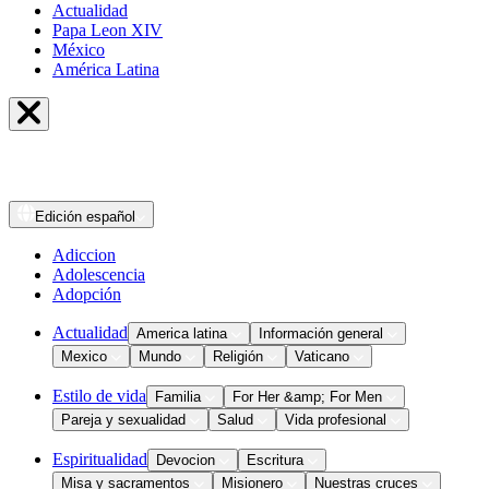
Actualidad
Papa Leon XIV
México
América Latina
Edición
español
Adiccion
Adolescencia
Adopción
Actualidad
America latina
Información general
Mexico
Mundo
Religión
Vaticano
Estilo de vida
Familia
For Her &amp; For Men
Pareja y sexualidad
Salud
Vida profesional
Espiritualidad
Devocion
Escritura
Misa y sacramentos
Misionero
Nuestras cruces