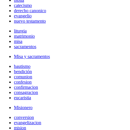
biblia
catecismo
derecho canonico
evangelio
nuevo testamento
liturgia
matrimonio
misa
sacramentos
Misa y sacramentos
bautismo
bendición
comunion
confesion
confirmacion
consagracion
eucaristia
Misionero
conversion
evangelizacion
mision