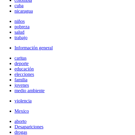
colombia
cuba
nicaragua
niños
pobreza
salud
trabajo
Información general
caritas
deporte
educación
elecciones
familia
jovenes
medio ambiente
violencia
Mexico
aborto
Desapariciones
drogas