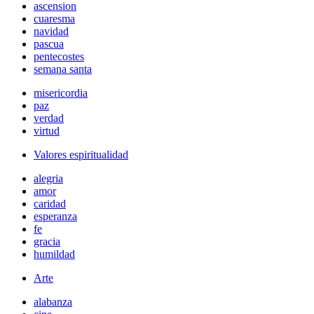
ascension
cuaresma
navidad
pascua
pentecostes
semana santa
misericordia
paz
verdad
virtud
Valores espiritualidad
alegria
amor
caridad
esperanza
fe
gracia
humildad
Arte
alabanza