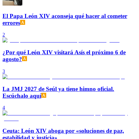
El Papa León XIV aconseja qué hacer al cometer
errores
2
¿Por qué León XIV visitará Asís el próximo 6 de
agosto?
3
La JMJ 2027 de Seúl ya tiene himno oficial.
Escúchalo aquí
4
Ceuta: León XIV aboga por «soluciones de paz,
estabilidad y justicia»