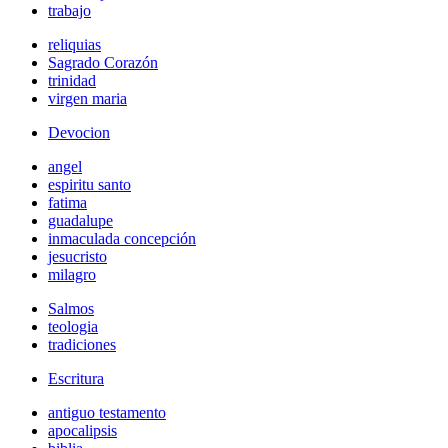
trabajo
reliquias
Sagrado Corazón
trinidad
virgen maria
Devocion
angel
espiritu santo
fatima
guadalupe
inmaculada concepción
jesucristo
milagro
Salmos
teologia
tradiciones
Escritura
antiguo testamento
apocalipsis