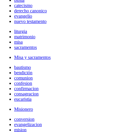
biblia
catecismo
derecho canonico
evangelio
nuevo testamento
liturgia
matrimonio
misa
sacramentos
Misa y sacramentos
bautismo
bendición
comunion
confesion
confirmacion
consagracion
eucaristia
Misionero
conversion
evangelizacion
mision