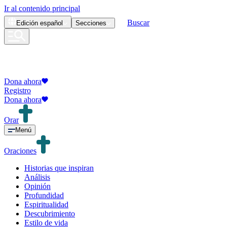
Ir al contenido principal
Buscar
Edición
español
Secciones
Dona ahora
Registro
Dona ahora
Orar
Menú
Oraciones
Historias que inspiran
Análisis
Opinión
Profundidad
Espiritualidad
Descubrimiento
Estilo de vida