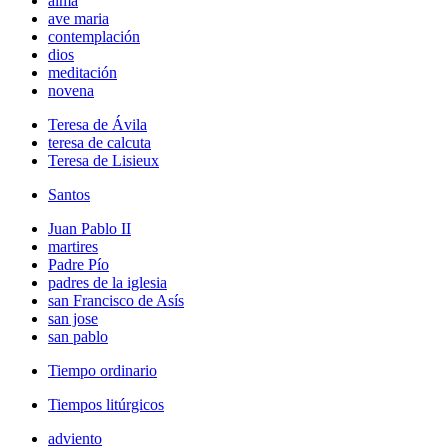
alma
ave maria
contemplación
dios
meditación
novena
Teresa de Ávila
teresa de calcuta
Teresa de Lisieux
Santos
Juan Pablo II
martires
Padre Pío
padres de la iglesia
san Francisco de Asís
san jose
san pablo
Tiempo ordinario
Tiempos litúrgicos
adviento