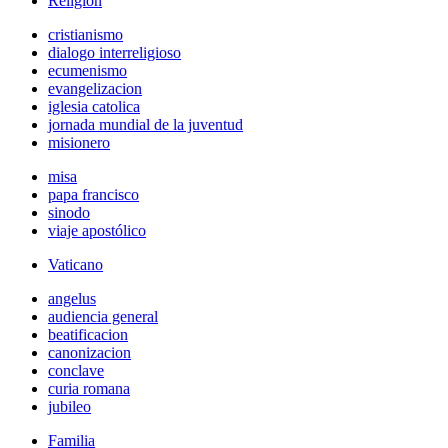
Religión
cristianismo
dialogo interreligioso
ecumenismo
evangelizacion
iglesia catolica
jornada mundial de la juventud
misionero
misa
papa francisco
sinodo
viaje apostólico
Vaticano
angelus
audiencia general
beatificacion
canonizacion
conclave
curia romana
jubileo
Familia