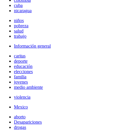
colombia
cuba
nicaragua
niños
pobreza
salud
trabajo
Información general
caritas
deporte
educación
elecciones
familia
jovenes
medio ambiente
violencia
Mexico
aborto
Desapariciones
drogas