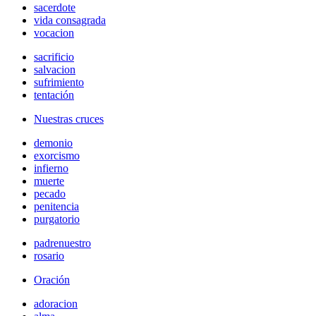
sacerdote
vida consagrada
vocacion
sacrificio
salvacion
sufrimiento
tentación
Nuestras cruces
demonio
exorcismo
infierno
muerte
pecado
penitencia
purgatorio
padrenuestro
rosario
Oración
adoracion