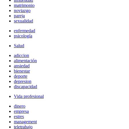
infidelidad
matrimonio
noviazgo
pareja
sexualidad
enfermedad
psicología
Salud
adiccion
alimentación
ansiedad
bienestar
deporte
depresion
discapacidad
Vida profesional
dinero
empresa
estres
management
teletrabajo