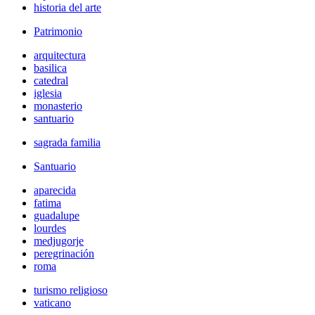
historia del arte
Patrimonio
arquitectura
basilica
catedral
iglesia
monasterio
santuario
sagrada familia
Santuario
aparecida
fatima
guadalupe
lourdes
medjugorje
peregrinación
roma
turismo religioso
vaticano