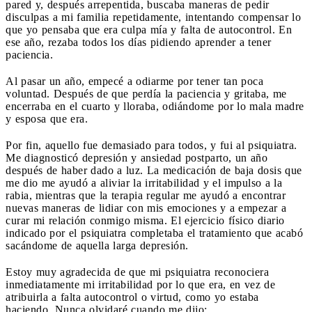
pared y, después arrepentida, buscaba maneras de pedir
disculpas a mi familia repetidamente, intentando compensar lo
que yo pensaba que era culpa mía y falta de autocontrol. En
ese año, rezaba todos los días pidiendo aprender a tener
paciencia.
Al pasar un año, empecé a odiarme por tener tan poca
voluntad. Después de que perdía la paciencia y gritaba, me
encerraba en el cuarto y lloraba, odiándome por lo mala madre
y esposa que era.
Por fin, aquello fue demasiado para todos, y fui al psiquiatra.
Me diagnosticó depresión y ansiedad postparto, un año
después de haber dado a luz. La medicación de baja dosis que
me dio me ayudó a aliviar la irritabilidad y el impulso a la
rabia, mientras que la terapia regular me ayudó a encontrar
nuevas maneras de lidiar con mis emociones y a empezar a
curar mi relación conmigo misma. El ejercicio físico diario
indicado por el psiquiatra completaba el tratamiento que acabó
sacándome de aquella larga depresión.
Estoy muy agradecida de que mi psiquiatra reconociera
inmediatamente mi irritabilidad por lo que era, en vez de
atribuirla a falta autocontrol o virtud, como yo estaba
haciendo. Nunca olvidaré cuando me dijo: