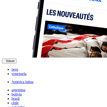
Volver
peru
venezuela
America latina
argentina
bolivia
brasil
chile