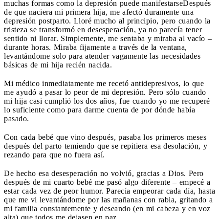
muchas formas como la depresión puede manifestarse
Después
de que naciera mi primera hija, me afectó duramente una
depresión postparto. Lloré mucho al principio, pero cuando la
tristeza se transformó en desesperación, ya no parecía tener
sentido ni llorar. Simplemente, me sentaba y miraba al vacío –
durante horas. Miraba fijamente a través de la ventana,
levantándome solo para atender vagamente las necesidades
básicas de mi hija recién nacida.
Mi médico inmediatamente me recetó antidepresivos, lo que
me ayudó a pasar lo peor de mi depresión. Pero sólo cuando
mi hija casi cumplió los dos años, fue cuando yo me recuperé
lo suficiente como para darme cuenta de por dónde había
pasado.
Con cada bebé que vino después, pasaba los primeros meses
después del parto temiendo que se repitiera esa desolación, y
rezando para que no fuera así.
De hecho esa desesperación no volvió, gracias a Dios. Pero
después de mi cuarto bebé me pasó algo diferente – empecé a
estar cada vez de peor humor. Parecía empeorar cada día, hasta
que me vi levantándome por las mañanas con rabia, gritando a
mi familia constantemente y deseando (en mi cabeza y en voz
alta) que todos me dejasen en paz.