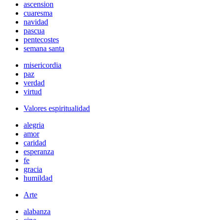
ascension
cuaresma
navidad
pascua
pentecostes
semana santa
misericordia
paz
verdad
virtud
Valores espiritualidad
alegria
amor
caridad
esperanza
fe
gracia
humildad
Arte
alabanza