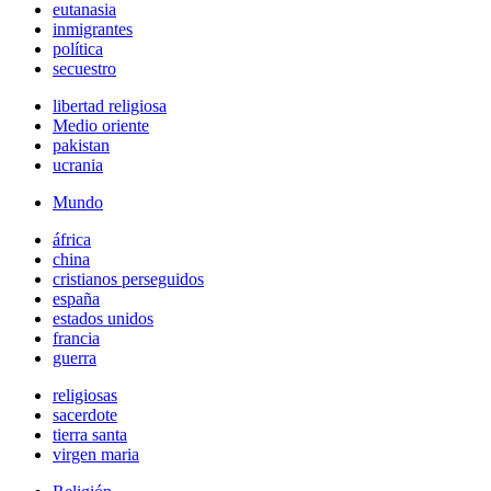
eutanasia
inmigrantes
política
secuestro
libertad religiosa
Medio oriente
pakistan
ucrania
Mundo
áfrica
china
cristianos perseguidos
españa
estados unidos
francia
guerra
religiosas
sacerdote
tierra santa
virgen maria