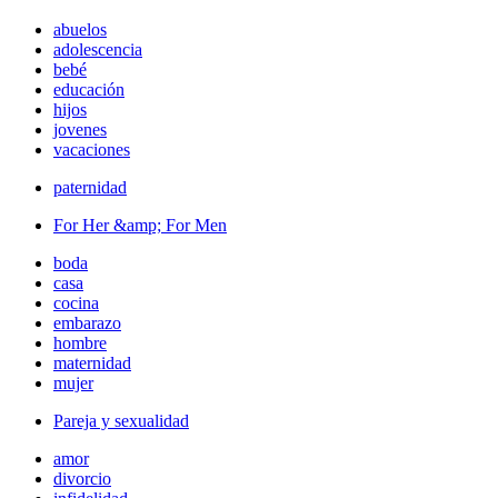
abuelos
adolescencia
bebé
educación
hijos
jovenes
vacaciones
paternidad
For Her &amp; For Men
boda
casa
cocina
embarazo
hombre
maternidad
mujer
Pareja y sexualidad
amor
divorcio