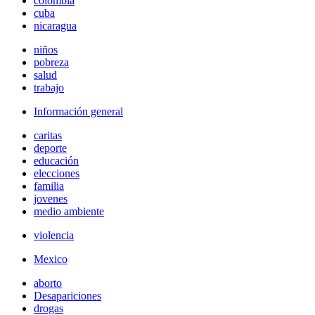
colombia
cuba
nicaragua
niños
pobreza
salud
trabajo
Información general
caritas
deporte
educación
elecciones
familia
jovenes
medio ambiente
violencia
Mexico
aborto
Desapariciones
drogas