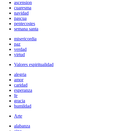
ascension
cuaresma
navidad
pascua
pentecostes
semana santa
misericordia
paz
verdad
virtud
Valores espiritualidad
alegria
amor
caridad
esperanza
fe
gracia
humildad
Arte
alabanza