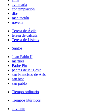
alma
ave maria
contemplación
dios
meditación
novena
Teresa de Ávila
teresa de calcuta
Teresa de Lisieux
Santos
Juan Pablo II
martires
Padre Pío
padres de la iglesia
san Francisco de Asís
san jose
san pablo
Tiempo ordinario
Tiempos litúrgicos
adviento