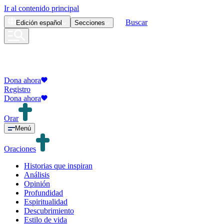
Ir al contenido principal
Buscar
Edición
español
Secciones
Dona ahora
Registro
Dona ahora
Orar
Menú
Oraciones
Historias que inspiran
Análisis
Opinión
Profundidad
Espiritualidad
Descubrimiento
Estilo de vida