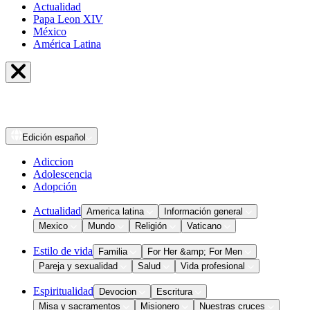
Actualidad
Papa Leon XIV
México
América Latina
Edición
español
Adiccion
Adolescencia
Adopción
Actualidad
America latina
Información general
Mexico
Mundo
Religión
Vaticano
Estilo de vida
Familia
For Her &amp; For Men
Pareja y sexualidad
Salud
Vida profesional
Espiritualidad
Devocion
Escritura
Misa y sacramentos
Misionero
Nuestras cruces