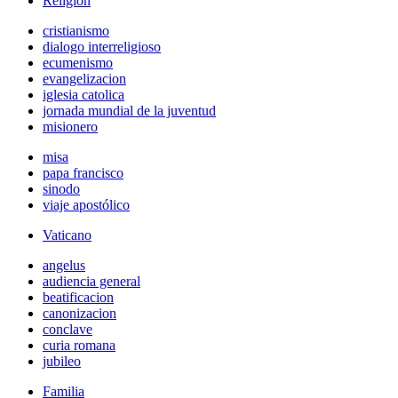
Religión
cristianismo
dialogo interreligioso
ecumenismo
evangelizacion
iglesia catolica
jornada mundial de la juventud
misionero
misa
papa francisco
sinodo
viaje apostólico
Vaticano
angelus
audiencia general
beatificacion
canonizacion
conclave
curia romana
jubileo
Familia