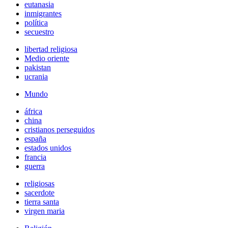
eutanasia
inmigrantes
política
secuestro
libertad religiosa
Medio oriente
pakistan
ucrania
Mundo
áfrica
china
cristianos perseguidos
españa
estados unidos
francia
guerra
religiosas
sacerdote
tierra santa
virgen maria