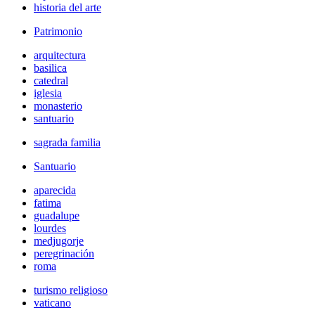
historia del arte
Patrimonio
arquitectura
basilica
catedral
iglesia
monasterio
santuario
sagrada familia
Santuario
aparecida
fatima
guadalupe
lourdes
medjugorje
peregrinación
roma
turismo religioso
vaticano