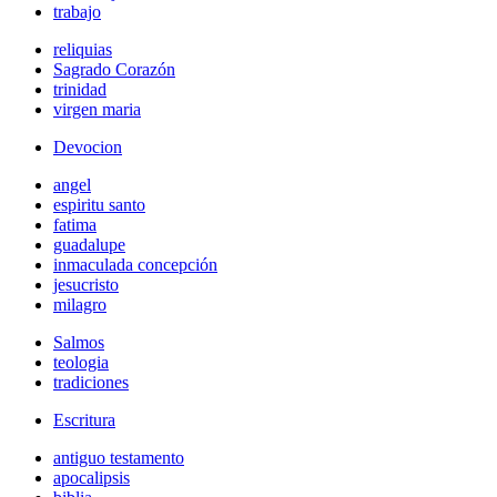
trabajo
reliquias
Sagrado Corazón
trinidad
virgen maria
Devocion
angel
espiritu santo
fatima
guadalupe
inmaculada concepción
jesucristo
milagro
Salmos
teologia
tradiciones
Escritura
antiguo testamento
apocalipsis