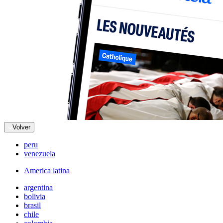
Volver
peru
venezuela
America latina
argentina
bolivia
brasil
chile