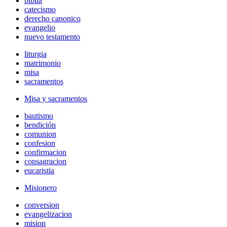
biblia
catecismo
derecho canonico
evangelio
nuevo testamento
liturgia
matrimonio
misa
sacramentos
Misa y sacramentos
bautismo
bendición
comunion
confesion
confirmacion
consagracion
eucaristia
Misionero
conversion
evangelizacion
mision