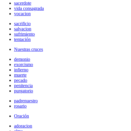
sacerdote
vida consagrada
vocacion
sacrificio
salvacion
sufrimiento
tentación
Nuestras cruces
demonio
exorcismo
infierno
muerte
pecado
penitencia
purgatorio
padrenuestro
rosario
Oración
adoracion