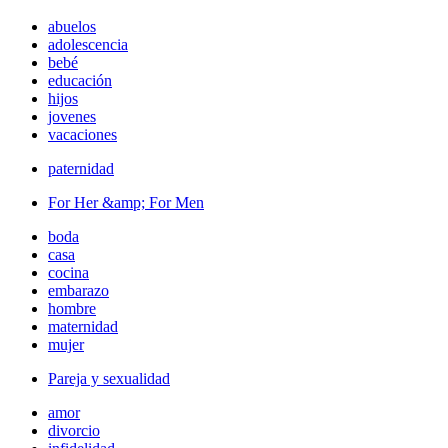
abuelos
adolescencia
bebé
educación
hijos
jovenes
vacaciones
paternidad
For Her &amp; For Men
boda
casa
cocina
embarazo
hombre
maternidad
mujer
Pareja y sexualidad
amor
divorcio