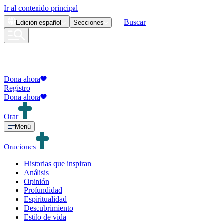
Ir al contenido principal
Buscar
Edición
español
Secciones
Dona ahora
Registro
Dona ahora
Orar
Menú
Oraciones
Historias que inspiran
Análisis
Opinión
Profundidad
Espiritualidad
Descubrimiento
Estilo de vida