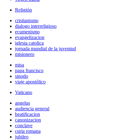
Religión
cristianismo
dialogo interreligioso
ecumenismo
evangelizacion
iglesia catolica
jornada mundial de la juventud
misionero
misa
papa francisco
sinodo
viaje apostólico
Vaticano
angelus
audiencia general
beatificacion
canonizacion
conclave
curia romana
jubileo