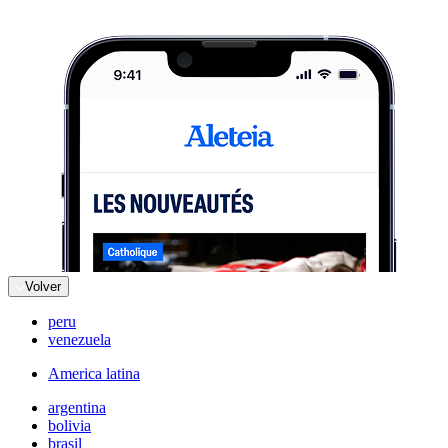
Volver
peru
venezuela
America latina
argentina
bolivia
brasil