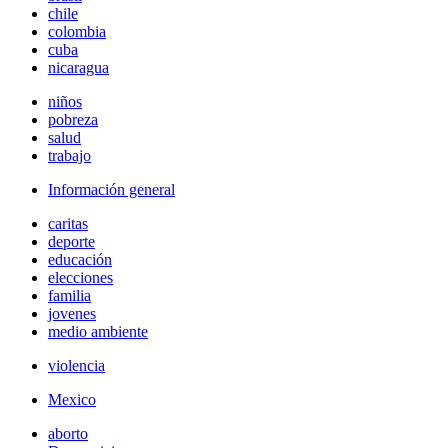
chile
colombia
cuba
nicaragua
niños
pobreza
salud
trabajo
Información general
caritas
deporte
educación
elecciones
familia
jovenes
medio ambiente
violencia
Mexico
aborto