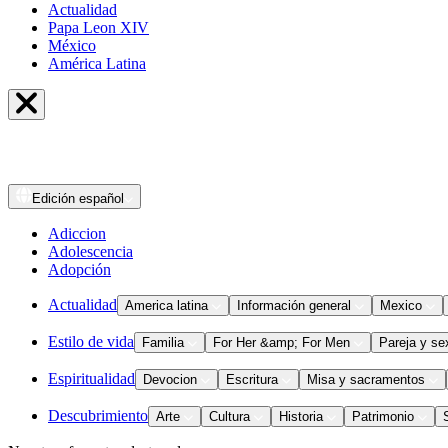
Actualidad
Papa Leon XIV
México
América Latina
Edición
español
Adiccion
Adolescencia
Adopción
Actualidad
America latina
Información general
Mexico
Estilo de vida
Familia
For Her &amp; For Men
Pareja y se
Espiritualidad
Devocion
Escritura
Misa y sacramentos
Descubrimiento
Arte
Cultura
Historia
Patrimonio