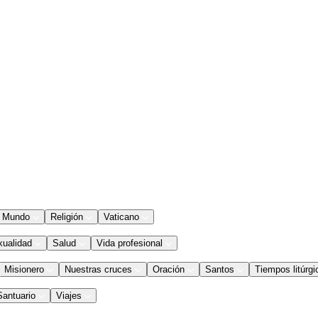
Mundo
Religión
Vaticano
xualidad
Salud
Vida profesional
Misionero
Nuestras cruces
Oración
Santos
Tiempos litúrgi
Santuario
Viajes