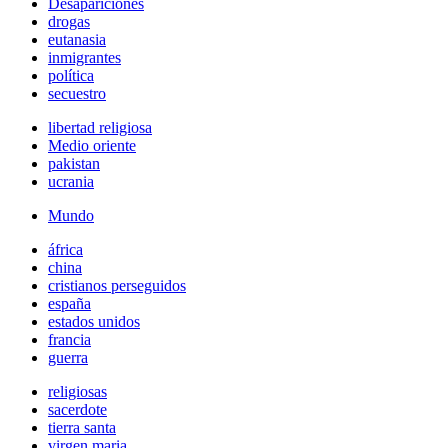
Desapariciones
drogas
eutanasia
inmigrantes
política
secuestro
libertad religiosa
Medio oriente
pakistan
ucrania
Mundo
áfrica
china
cristianos perseguidos
españa
estados unidos
francia
guerra
religiosas
sacerdote
tierra santa
virgen maria