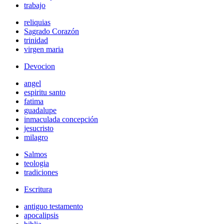
trabajo
reliquias
Sagrado Corazón
trinidad
virgen maria
Devocion
angel
espiritu santo
fatima
guadalupe
inmaculada concepción
jesucristo
milagro
Salmos
teologia
tradiciones
Escritura
antiguo testamento
apocalipsis