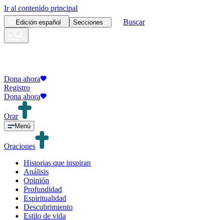
Ir al contenido principal
Buscar
Edición
español
Secciones
Dona ahora
Registro
Dona ahora
Orar
Menú
Oraciones
Historias que inspiran
Análisis
Opinión
Profundidad
Espiritualidad
Descubrimiento
Estilo de vida