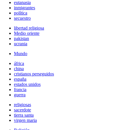
eutanasia
inmigrantes
política
secuestro
libertad religiosa
Medio oriente
pakistan
ucrania
Mundo
áfrica
china
cristianos perseguidos
españa
estados unidos
francia
guerra
religiosas
sacerdote
tierra santa
virgen maria