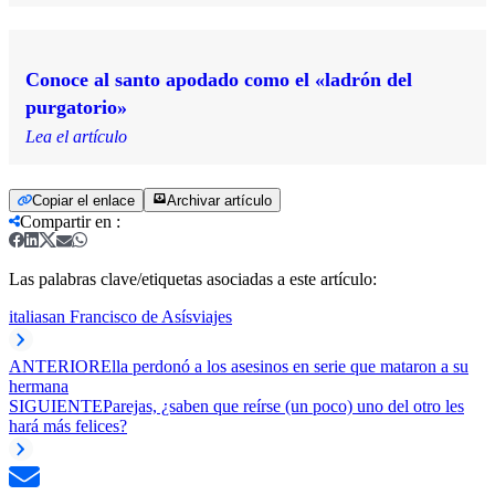
Conoce al santo apodado como el «ladrón del
purgatorio»
Lea el artículo
Copiar el enlace
Archivar artículo
Compartir en
:
Las palabras clave/etiquetas asociadas a este artículo:
italia
san Francisco de Asís
viajes
ANTERIOR
Ella perdonó a los asesinos en serie que mataron a su
hermana
SIGUIENTE
Parejas, ¿saben que reírse (un poco) uno del otro les
hará más felices?