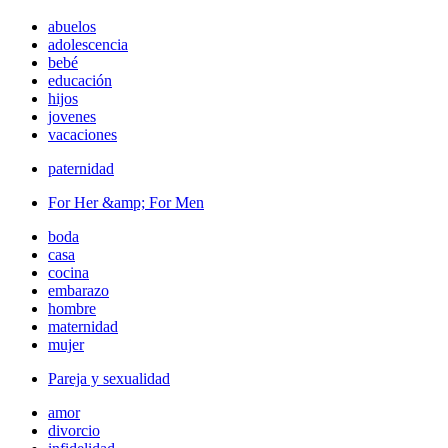
abuelos
adolescencia
bebé
educación
hijos
jovenes
vacaciones
paternidad
For Her &amp; For Men
boda
casa
cocina
embarazo
hombre
maternidad
mujer
Pareja y sexualidad
amor
divorcio