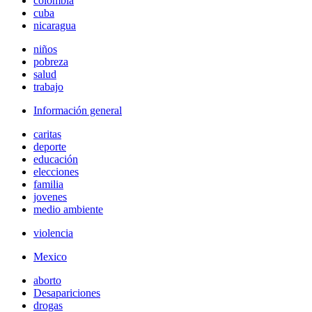
colombia
cuba
nicaragua
niños
pobreza
salud
trabajo
Información general
caritas
deporte
educación
elecciones
familia
jovenes
medio ambiente
violencia
Mexico
aborto
Desapariciones
drogas