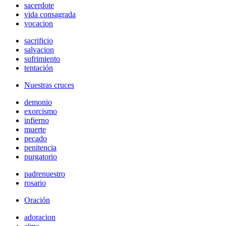
sacerdote
vida consagrada
vocacion
sacrificio
salvacion
sufrimiento
tentación
Nuestras cruces
demonio
exorcismo
infierno
muerte
pecado
penitencia
purgatorio
padrenuestro
rosario
Oración
adoracion