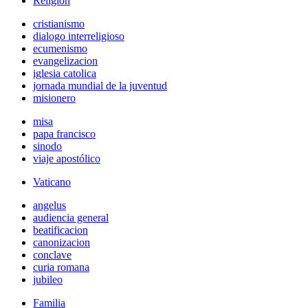
Religión
cristianismo
dialogo interreligioso
ecumenismo
evangelizacion
iglesia catolica
jornada mundial de la juventud
misionero
misa
papa francisco
sinodo
viaje apostólico
Vaticano
angelus
audiencia general
beatificacion
canonizacion
conclave
curia romana
jubileo
Familia