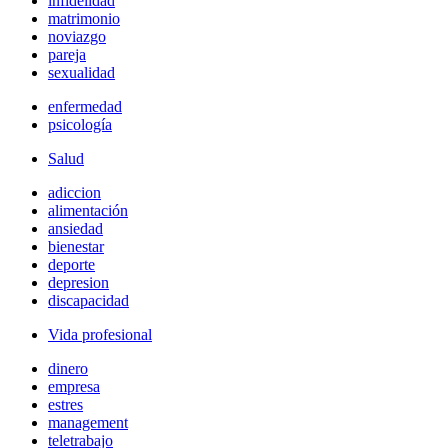
infidelidad
matrimonio
noviazgo
pareja
sexualidad
enfermedad
psicología
Salud
adiccion
alimentación
ansiedad
bienestar
deporte
depresion
discapacidad
Vida profesional
dinero
empresa
estres
management
teletrabajo