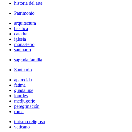
historia del arte
Patrimonio
arquitectura
basilica
catedral
iglesia
monasterio
santuario
sagrada familia
Santuario
aparecida
fatima
guadalupe
lourdes
medjugorje
peregrinación
roma
turismo religioso
vaticano