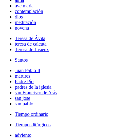
alma
ave maria
contemplación
dios
meditación
novena
Teresa de Ávila
teresa de calcuta
Teresa de Lisieux
Santos
Juan Pablo II
martires
Padre Pío
padres de la iglesia
san Francisco de Asís
san jose
san pablo
Tiempo ordinario
Tiempos litúrgicos
adviento