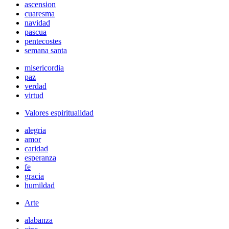
ascension
cuaresma
navidad
pascua
pentecostes
semana santa
misericordia
paz
verdad
virtud
Valores espiritualidad
alegria
amor
caridad
esperanza
fe
gracia
humildad
Arte
alabanza