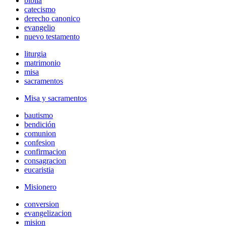
biblia
catecismo
derecho canonico
evangelio
nuevo testamento
liturgia
matrimonio
misa
sacramentos
Misa y sacramentos
bautismo
bendición
comunion
confesion
confirmacion
consagracion
eucaristia
Misionero
conversion
evangelizacion
mision