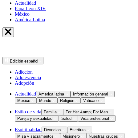
Actualidad
Papa Leon XIV
México
América Latina
Edición
español
Adiccion
Adolescencia
Adopción
Actualidad
America latina
Información general
Mexico
Mundo
Religión
Vaticano
Estilo de vida
Familia
For Her &amp; For Men
Pareja y sexualidad
Salud
Vida profesional
Espiritualidad
Devocion
Escritura
Misa y sacramentos
Misionero
Nuestras cruces