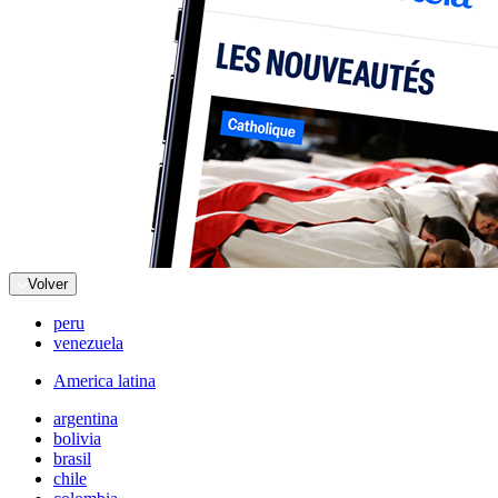
Volver
peru
venezuela
America latina
argentina
bolivia
brasil
chile