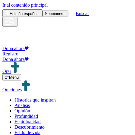
Ir al contenido principal
Buscar
Edición
español
Secciones
Dona ahora
Registro
Dona ahora
Orar
Menú
Oraciones
Historias que inspiran
Análisis
Opinión
Profundidad
Espiritualidad
Descubrimiento
Estilo de vida