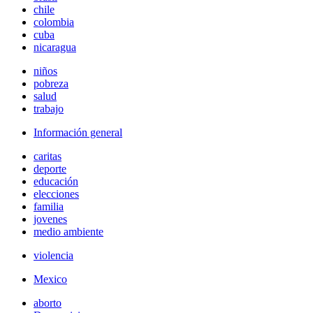
chile
colombia
cuba
nicaragua
niños
pobreza
salud
trabajo
Información general
caritas
deporte
educación
elecciones
familia
jovenes
medio ambiente
violencia
Mexico
aborto