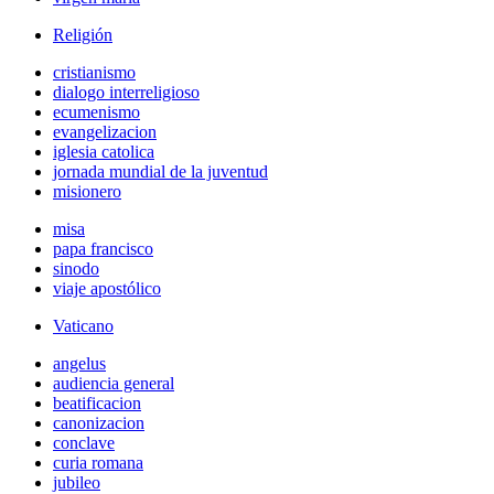
Religión
cristianismo
dialogo interreligioso
ecumenismo
evangelizacion
iglesia catolica
jornada mundial de la juventud
misionero
misa
papa francisco
sinodo
viaje apostólico
Vaticano
angelus
audiencia general
beatificacion
canonizacion
conclave
curia romana
jubileo