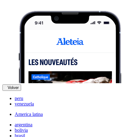
Volver
peru
venezuela
America latina
argentina
bolivia
brasil