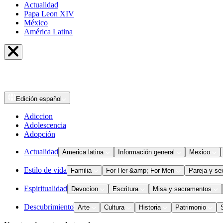
Actualidad
Papa Leon XIV
México
América Latina
Edición
español
Adiccion
Adolescencia
Adopción
Actualidad
America latina
Información general
Mexico
Estilo de vida
Familia
For Her &amp; For Men
Pareja y se
Espiritualidad
Devocion
Escritura
Misa y sacramentos
Descubrimiento
Arte
Cultura
Historia
Patrimonio