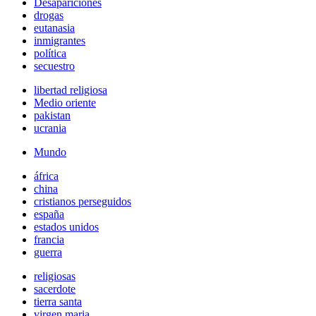
Desapariciones
drogas
eutanasia
inmigrantes
política
secuestro
libertad religiosa
Medio oriente
pakistan
ucrania
Mundo
áfrica
china
cristianos perseguidos
españa
estados unidos
francia
guerra
religiosas
sacerdote
tierra santa
virgen maria