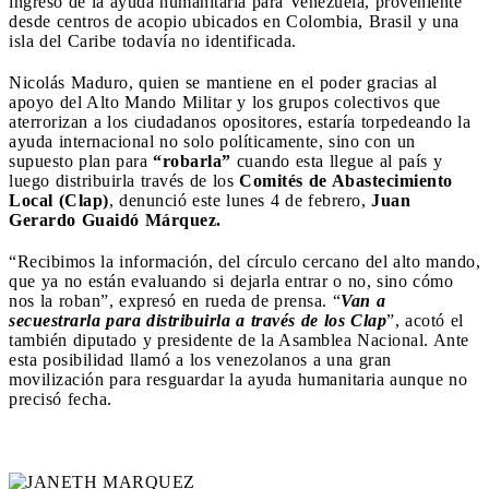
ingreso de la ayuda humanitaria para Venezuela, proveniente
desde centros de acopio ubicados en Colombia, Brasil y una
isla del Caribe todavía no identificada.
Nicolás Maduro, quien se mantiene en el poder gracias al
apoyo del Alto Mando Militar y los grupos colectivos que
aterrorizan a los ciudadanos opositores, estaría torpedeando la
ayuda internacional no solo políticamente, sino con un
supuesto plan para
“robarla”
cuando esta llegue al país y
luego distribuirla través de los
Comités de Abastecimiento
Local (Clap)
, denunció este lunes 4 de febrero,
Juan
Gerardo Guaidó Márquez.
“Recibimos la información, del círculo cercano del alto mando,
que ya no están evaluando si dejarla entrar o no, sino cómo
nos la roban”, expresó en rueda de prensa. “
Van a
secuestrarla para distribuirla a través de los Clap
”, acotó el
también diputado y presidente de la Asamblea Nacional. Ante
esta posibilidad llamó a los venezolanos a una gran
movilización para resguardar la ayuda humanitaria aunque no
precisó fecha.