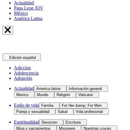
Actualidad
Papa Leon XIV
México
América Latina
Edición
español
Adiccion
Adolescencia
Adopción
Actualidad
America latina
Información general
Mexico
Mundo
Religión
Vaticano
Estilo de vida
Familia
For Her &amp; For Men
Pareja y sexualidad
Salud
Vida profesional
Espiritualidad
Devocion
Escritura
Misa y sacramentos
Misionero
Nuestras cruces