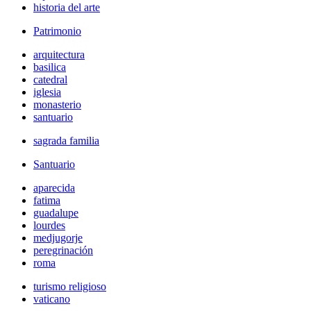
historia del arte
Patrimonio
arquitectura
basilica
catedral
iglesia
monasterio
santuario
sagrada familia
Santuario
aparecida
fatima
guadalupe
lourdes
medjugorje
peregrinación
roma
turismo religioso
vaticano