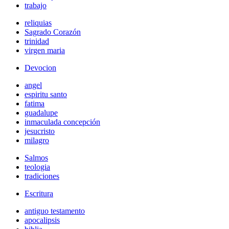
trabajo
reliquias
Sagrado Corazón
trinidad
virgen maria
Devocion
angel
espiritu santo
fatima
guadalupe
inmaculada concepción
jesucristo
milagro
Salmos
teologia
tradiciones
Escritura
antiguo testamento
apocalipsis