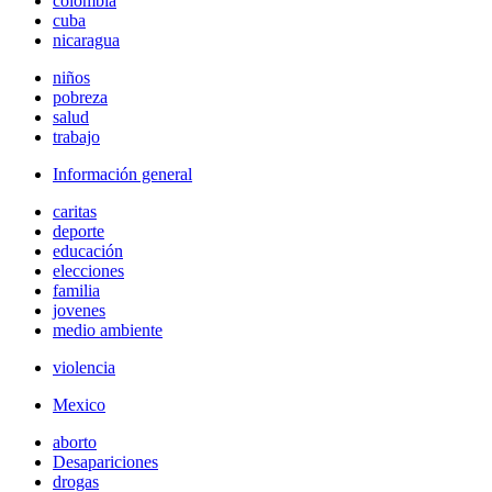
colombia
cuba
nicaragua
niños
pobreza
salud
trabajo
Información general
caritas
deporte
educación
elecciones
familia
jovenes
medio ambiente
violencia
Mexico
aborto
Desapariciones
drogas