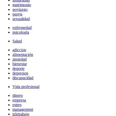
infidelidad
matrimonio
noviazgo
pareja
sexualidad
enfermedad
psicología
Salud
adiccion
alimentación
ansiedad
bienestar
deporte
depresion
discapacidad
Vida profesional
dinero
empresa
estres
management
teletrabajo