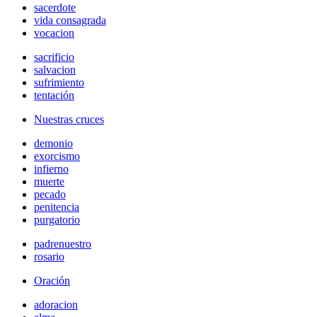
sacerdote
vida consagrada
vocacion
sacrificio
salvacion
sufrimiento
tentación
Nuestras cruces
demonio
exorcismo
infierno
muerte
pecado
penitencia
purgatorio
padrenuestro
rosario
Oración
adoracion