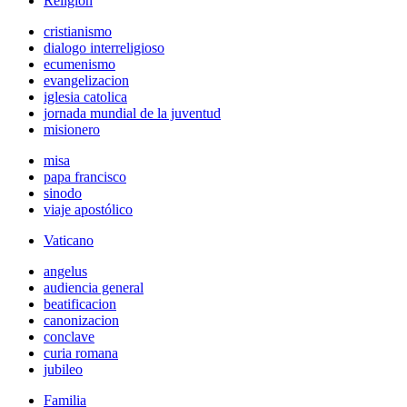
Religión
cristianismo
dialogo interreligioso
ecumenismo
evangelizacion
iglesia catolica
jornada mundial de la juventud
misionero
misa
papa francisco
sinodo
viaje apostólico
Vaticano
angelus
audiencia general
beatificacion
canonizacion
conclave
curia romana
jubileo
Familia