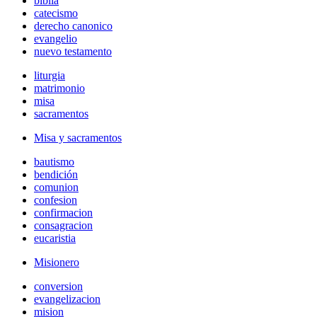
biblia
catecismo
derecho canonico
evangelio
nuevo testamento
liturgia
matrimonio
misa
sacramentos
Misa y sacramentos
bautismo
bendición
comunion
confesion
confirmacion
consagracion
eucaristia
Misionero
conversion
evangelizacion
mision