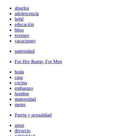
abuelos
adolescencia
bebé
educación
hijos
jovenes
vacaciones
paternidad
For Her &amp; For Men
boda
casa
cocina
embarazo
hombre
maternidad
mujer
Pareja y sexualidad
amor
divorcio