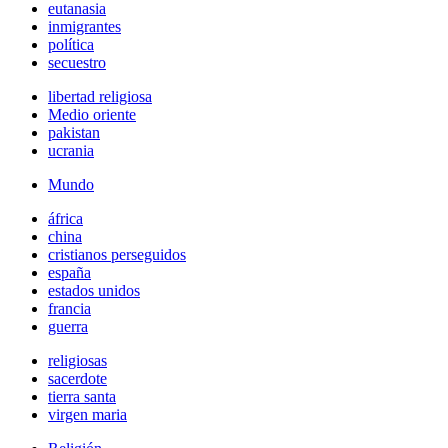
eutanasia
inmigrantes
política
secuestro
libertad religiosa
Medio oriente
pakistan
ucrania
Mundo
áfrica
china
cristianos perseguidos
españa
estados unidos
francia
guerra
religiosas
sacerdote
tierra santa
virgen maria