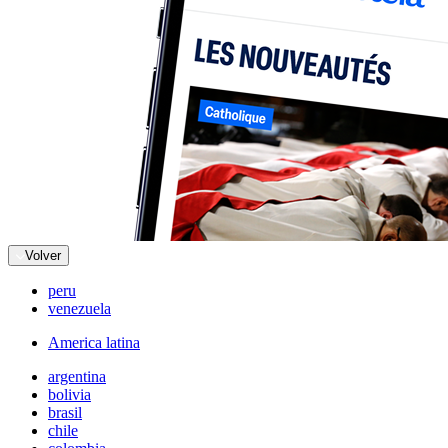
Volver
peru
venezuela
America latina
argentina
bolivia
brasil
chile