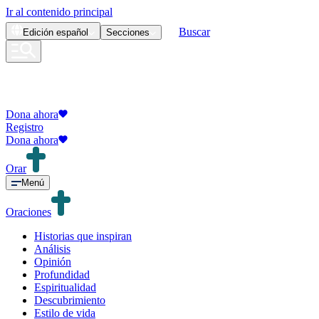
Ir al contenido principal
Buscar
Edición
español
Secciones
Dona ahora
Registro
Dona ahora
Orar
Menú
Oraciones
Historias que inspiran
Análisis
Opinión
Profundidad
Espiritualidad
Descubrimiento
Estilo de vida