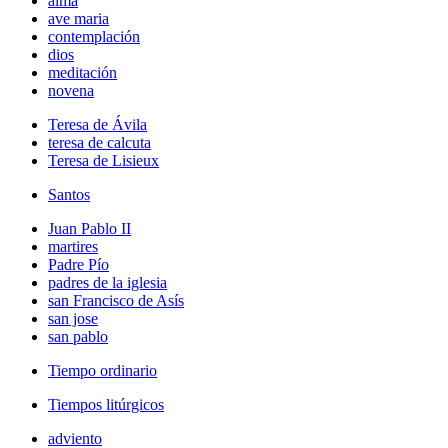
alma
ave maria
contemplación
dios
meditación
novena
Teresa de Ávila
teresa de calcuta
Teresa de Lisieux
Santos
Juan Pablo II
martires
Padre Pío
padres de la iglesia
san Francisco de Asís
san jose
san pablo
Tiempo ordinario
Tiempos litúrgicos
adviento