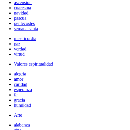
ascension
cuaresma
navidad
pascua
pentecostes
semana santa
misericordia
paz
verdad
virtud
Valores espiritualidad
alegria
amor
caridad
esperanza
fe
gracia
humildad
Arte
alabanza