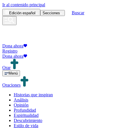
Ir al contenido principal
Buscar
Edición
español
Secciones
Dona ahora
Registro
Dona ahora
Orar
Menú
Oraciones
Historias que inspiran
Análisis
Opinión
Profundidad
Espiritualidad
Descubrimiento
Estilo de vida