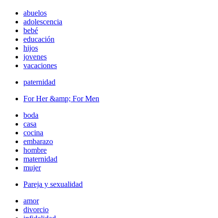
abuelos
adolescencia
bebé
educación
hijos
jovenes
vacaciones
paternidad
For Her &amp; For Men
boda
casa
cocina
embarazo
hombre
maternidad
mujer
Pareja y sexualidad
amor
divorcio