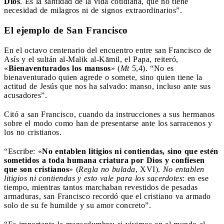
Dios
. Es la santidad de la vida cotidiana, que no tiene
necesidad de milagros ni de signos extraordinarios”.
El ejemplo de San Francisco
En el octavo centenario del encuentro entre san Francisco de
Asís y el sultán al-Malik al-Kāmil, el Papa, reiteró,
«
Bienaventurados los mansos
» (
Mt
5,4). “No es
bienaventurado quien agrede o somete, sino quien tiene la
actitud de Jesús que nos ha salvado: manso, incluso ante sus
acusadores”.
Citó a san Francisco, cuando da instrucciones a sus hermanos
sobre el modo como han de presentarse ante los sarracenos y
los no cristianos.
“Escribe: «
No entablen litigios ni contiendas, sino que estén
sometidos a toda humana criatura por Dios y confiesen
que son cristianos
» (
Regla no bulada
, XVI).
No entablen
litigios ni contiendas y esto vale para los sacerdotes
: en ese
tiempo, mientras tantos marchaban revestidos de pesadas
armaduras, san Francisco recordó que el cristiano va armado
solo de su fe humilde y su amor concreto”.