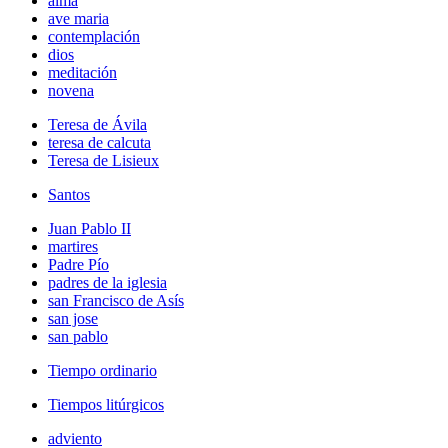
alma
ave maria
contemplación
dios
meditación
novena
Teresa de Ávila
teresa de calcuta
Teresa de Lisieux
Santos
Juan Pablo II
martires
Padre Pío
padres de la iglesia
san Francisco de Asís
san jose
san pablo
Tiempo ordinario
Tiempos litúrgicos
adviento