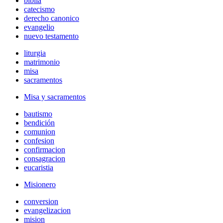
biblia
catecismo
derecho canonico
evangelio
nuevo testamento
liturgia
matrimonio
misa
sacramentos
Misa y sacramentos
bautismo
bendición
comunion
confesion
confirmacion
consagracion
eucaristia
Misionero
conversion
evangelizacion
mision