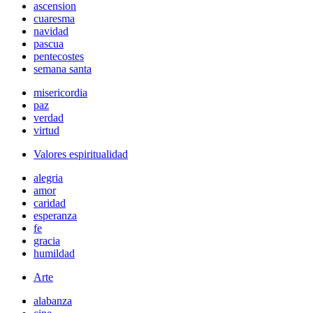
ascension
cuaresma
navidad
pascua
pentecostes
semana santa
misericordia
paz
verdad
virtud
Valores espiritualidad
alegria
amor
caridad
esperanza
fe
gracia
humildad
Arte
alabanza