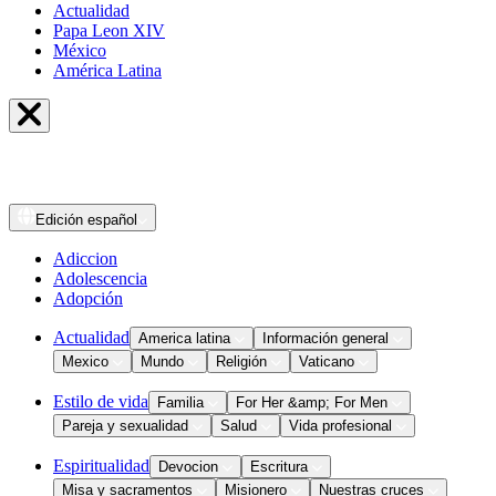
Actualidad
Papa Leon XIV
México
América Latina
Edición
español
Adiccion
Adolescencia
Adopción
Actualidad
America latina
Información general
Mexico
Mundo
Religión
Vaticano
Estilo de vida
Familia
For Her &amp; For Men
Pareja y sexualidad
Salud
Vida profesional
Espiritualidad
Devocion
Escritura
Misa y sacramentos
Misionero
Nuestras cruces