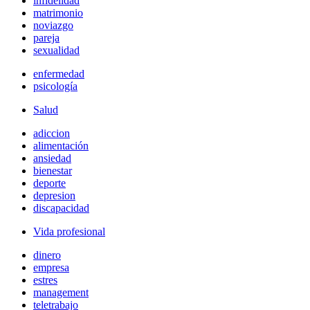
infidelidad
matrimonio
noviazgo
pareja
sexualidad
enfermedad
psicología
Salud
adiccion
alimentación
ansiedad
bienestar
deporte
depresion
discapacidad
Vida profesional
dinero
empresa
estres
management
teletrabajo