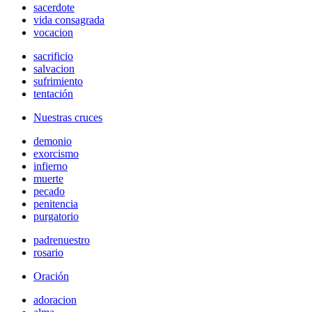
sacerdote
vida consagrada
vocacion
sacrificio
salvacion
sufrimiento
tentación
Nuestras cruces
demonio
exorcismo
infierno
muerte
pecado
penitencia
purgatorio
padrenuestro
rosario
Oración
adoracion