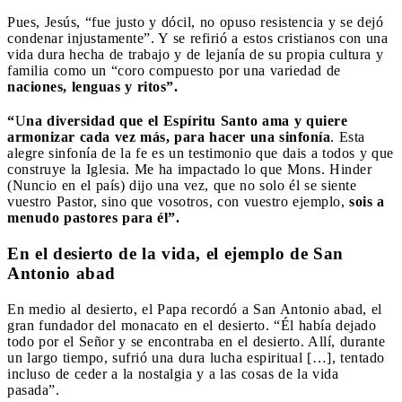
Pues, Jesús, “fue justo y dócil, no opuso resistencia y se dejó
condenar injustamente”. Y se refirió a estos cristianos con una
vida dura hecha de trabajo y de lejanía de su propia cultura y
familia como un “coro compuesto por una variedad de
naciones, lenguas y ritos”.
“
U
na diversidad que el Espíritu Santo ama y quiere
armonizar cada vez más, para hacer una sinfonía
. Esta
alegre sinfonía de la fe es un testimonio que dais a todos y que
construye la Iglesia. Me ha impactado lo que Mons. Hinder
(Nuncio en el país) dijo una vez, que no solo él se siente
vuestro Pastor, sino que vosotros, con vuestro ejemplo,
sois a
menudo pastores para él”.
En el desierto de la vida, el ejemplo de San
Antonio abad
En medio al desierto, el Papa recordó a San Antonio abad, el
gran fundador del monacato en el desierto. “Él había dejado
todo por el Señor y se encontraba en el desierto. Allí, durante
un largo tiempo, sufrió una dura lucha espiritual […], tentado
incluso de ceder a la nostalgia y a las cosas de la vida
pasada”.