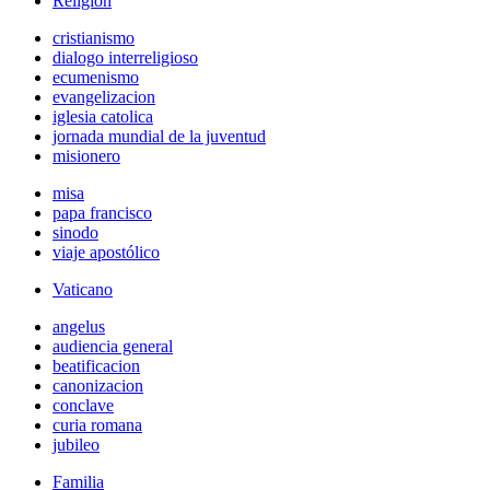
Religión
cristianismo
dialogo interreligioso
ecumenismo
evangelizacion
iglesia catolica
jornada mundial de la juventud
misionero
misa
papa francisco
sinodo
viaje apostólico
Vaticano
angelus
audiencia general
beatificacion
canonizacion
conclave
curia romana
jubileo
Familia