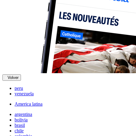
Volver
peru
venezuela
America latina
argentina
bolivia
brasil
chile