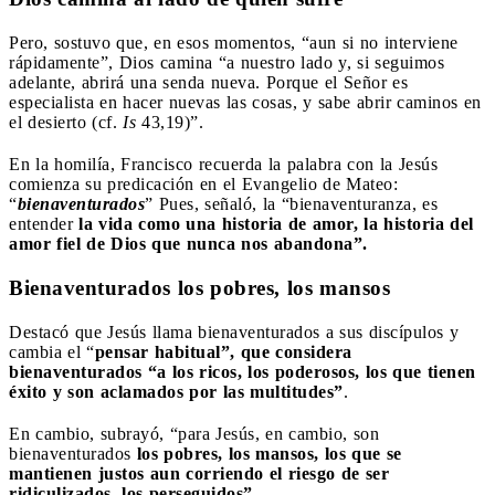
Pero, sostuvo que, en esos momentos, “aun si no interviene
rápidamente”, Dios camina “a nuestro lado y, si seguimos
adelante, abrirá una senda nueva. Porque el Señor es
especialista en hacer nuevas las cosas, y sabe abrir caminos en
el desierto (cf.
Is
43,19)”.
En la homilía, Francisco recuerda la palabra con la Jesús
comienza su predicación en el Evangelio de Mateo:
“
bienaventurados
” Pues, señaló, la “bienaventuranza, es
entender
la vida como una historia de amor, la historia del
amor fiel de Dios que nunca nos abandona”.
Bienaventurados los
pobres, los mansos
Destacó que Jesús
llama bienaventurados a sus discípulos y
cambia el “
pensar habitual”, que considera
bienaventurados “a los ricos, los poderosos, los que tienen
éxito y son aclamados por las multitudes”
.
En cambio, subrayó, “para Jesús, en cambio, son
bienaventurados
los pobres, los mansos, los que se
mantienen justos aun corriendo el riesgo de ser
ridiculizados, los perseguidos”
.