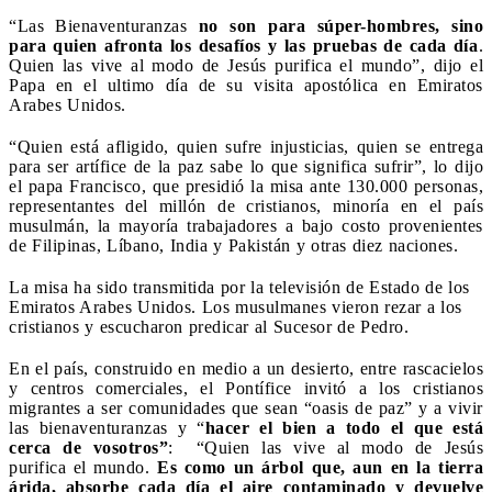
“Las Bienaventuranzas
no son para súper-hombres, sino
para quien afronta los desafíos y las pruebas de cada día
.
Quien las vive al modo de Jesús purifica el mundo”, dijo el
Papa en el ultimo día de su visita apostólica en Emiratos
Arabes Unidos.
“Quien está afligido, quien sufre injusticias, quien se entrega
para ser artífice de la paz sabe lo que significa sufrir”, lo dijo
el papa Francisco, que presidió la misa ante 130.000 personas,
representantes del millón de cristianos, minoría en el país
musulmán, la mayoría trabajadores a bajo costo provenientes
de Filipinas, Líbano, India y Pakistán y otras diez naciones.
La misa ha sido transmitida por la televisión de Estado de los
Emiratos Arabes Unidos. Los musulmanes vieron rezar a los
cristianos y escucharon predicar al Sucesor de Pedro.
En el país, construido en medio a un desierto, entre rascacielos
y centros comerciales, el Pontífice invitó a los cristianos
migrantes a ser comunidades que sean “oasis de paz” y a vivir
las bienaventuranzas y “
hacer el bien a todo el que está
cerca de vosotros”
: “Quien las vive al modo de Jesús
purifica el mundo.
Es como un árbol que, aun en la tierra
árida, absorbe cada día el aire contaminado y devuelve