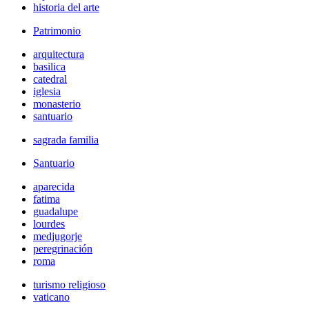
historia del arte
Patrimonio
arquitectura
basilica
catedral
iglesia
monasterio
santuario
sagrada familia
Santuario
aparecida
fatima
guadalupe
lourdes
medjugorje
peregrinación
roma
turismo religioso
vaticano