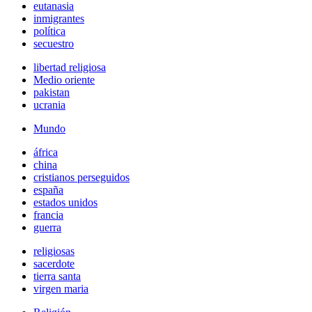
eutanasia
inmigrantes
política
secuestro
libertad religiosa
Medio oriente
pakistan
ucrania
Mundo
áfrica
china
cristianos perseguidos
españa
estados unidos
francia
guerra
religiosas
sacerdote
tierra santa
virgen maria