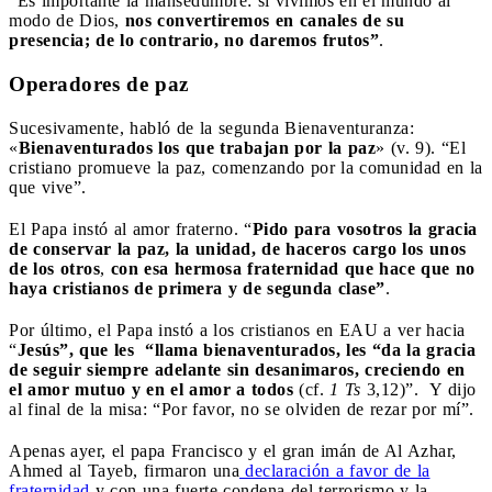
“Es importante la mansedumbre: si vivimos en el mundo al
modo de Dios,
nos convertiremos en canales de su
presencia; de lo contrario, no daremos frutos”
.
Operadores de paz
Sucesivamente, habló de la segunda Bienaventuranza:
«
Bienaventurados los que trabajan por la paz
» (v. 9). “El
cristiano promueve la paz, comenzando por la comunidad en la
que vive”.
El Papa instó al amor fraterno. “
Pido para vosotros la gracia
de conservar la paz, la unidad, de haceros cargo los unos
de los otros
,
con esa hermosa fraternidad que hace que no
haya cristianos de primera y de segunda clase”
.
Por último, el Papa instó a los cristianos en EAU a ver hacia
“
Jesús”, que les “llama bienaventurados, les “da la gracia
de seguir siempre adelante sin desanimaros, creciendo en
el amor mutuo y en el amor a todos
(cf.
1 Ts
3,12)”. Y dijo
al final de la misa: “Por favor, no se olviden de rezar por mí”.
Apenas ayer, el papa Francisco y el gran imán de Al Azhar,
Ahmed al Tayeb, firmaron una
declaración a favor de la
fraternidad
y con una fuerte condena del terrorismo y la