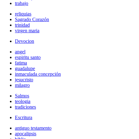
trabajo
reliquias
Sagrado Corazón
trinidad
virgen maria
Devocion
angel
espiritu santo
fatima
guadalupe
inmaculada concepción
jesucristo
milagro
Salmos
teologia
tradiciones
Escritura
antiguo testamento
apocalipsis