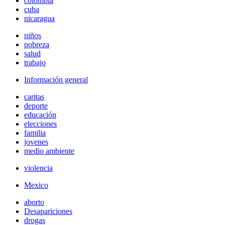
colombia
cuba
nicaragua
niños
pobreza
salud
trabajo
Información general
caritas
deporte
educación
elecciones
familia
jovenes
medio ambiente
violencia
Mexico
aborto
Desapariciones
drogas