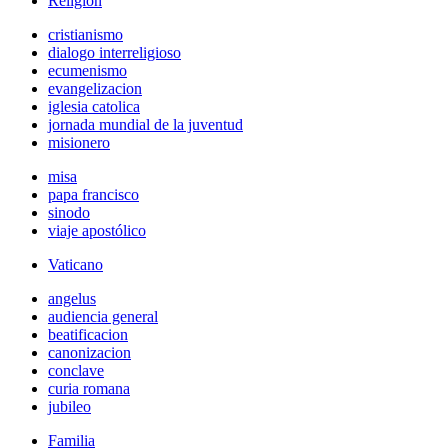
Religión
cristianismo
dialogo interreligioso
ecumenismo
evangelizacion
iglesia catolica
jornada mundial de la juventud
misionero
misa
papa francisco
sinodo
viaje apostólico
Vaticano
angelus
audiencia general
beatificacion
canonizacion
conclave
curia romana
jubileo
Familia