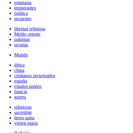
eutanasia
inmigrantes
política
secuestro
libertad religiosa
Medio oriente
pakistan
ucrania
Mundo
áfrica
china
cristianos perseguidos
españa
estados unidos
francia
guerra
religiosas
sacerdote
tierra santa
virgen maria