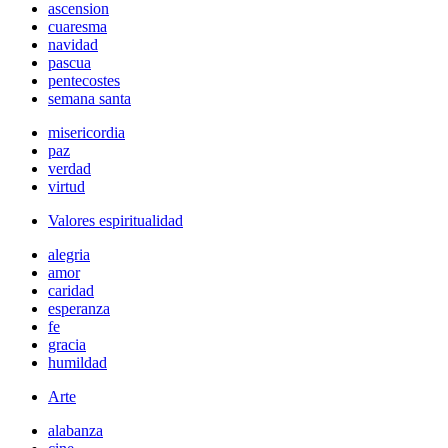
ascension
cuaresma
navidad
pascua
pentecostes
semana santa
misericordia
paz
verdad
virtud
Valores espiritualidad
alegria
amor
caridad
esperanza
fe
gracia
humildad
Arte
alabanza