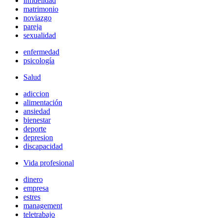
infidelidad
matrimonio
noviazgo
pareja
sexualidad
enfermedad
psicología
Salud
adiccion
alimentación
ansiedad
bienestar
deporte
depresion
discapacidad
Vida profesional
dinero
empresa
estres
management
teletrabajo