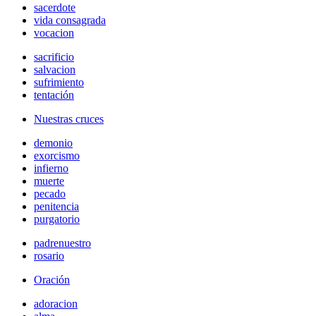
sacerdote
vida consagrada
vocacion
sacrificio
salvacion
sufrimiento
tentación
Nuestras cruces
demonio
exorcismo
infierno
muerte
pecado
penitencia
purgatorio
padrenuestro
rosario
Oración
adoracion