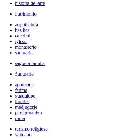
historia del arte
Patrimonio
arquitectura
basilica
catedral
iglesia
monasterio
santuario
sagrada familia
Santuario
aparecida
fatima
guadalupe
lourdes
medjugorje
peregrinación
roma
turismo religioso
vaticano