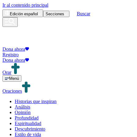
Ir al contenido principal
Buscar
Edición
español
Secciones
Dona ahora
Registro
Dona ahora
Orar
Menú
Oraciones
Historias que inspiran
Análisis
Opinión
Profundidad
Espiritualidad
Descubrimiento
Estilo de vida