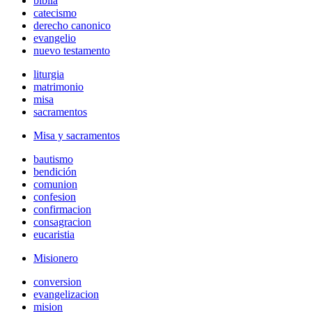
biblia
catecismo
derecho canonico
evangelio
nuevo testamento
liturgia
matrimonio
misa
sacramentos
Misa y sacramentos
bautismo
bendición
comunion
confesion
confirmacion
consagracion
eucaristia
Misionero
conversion
evangelizacion
mision