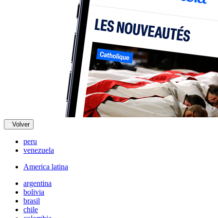
Volver
peru
venezuela
America latina
argentina
bolivia
brasil
chile