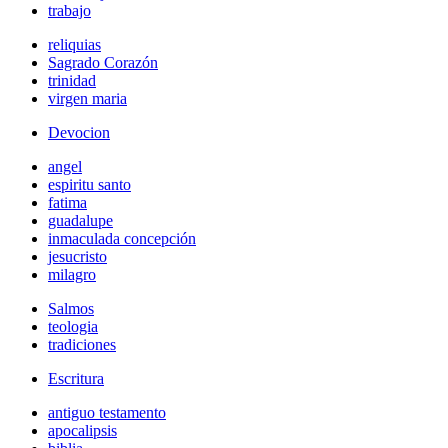
trabajo
reliquias
Sagrado Corazón
trinidad
virgen maria
Devocion
angel
espiritu santo
fatima
guadalupe
inmaculada concepción
jesucristo
milagro
Salmos
teologia
tradiciones
Escritura
antiguo testamento
apocalipsis