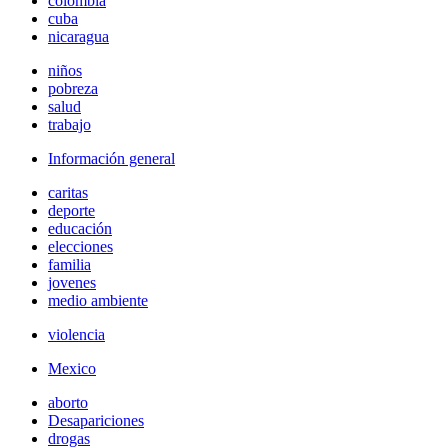
colombia
cuba
nicaragua
niños
pobreza
salud
trabajo
Información general
caritas
deporte
educación
elecciones
familia
jovenes
medio ambiente
violencia
Mexico
aborto
Desapariciones
drogas