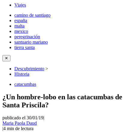
Viajes
camino de santiago
españa
malta
mexico
peregrinación
santuario mariano
tierra santa
✕
Descubrimiento
>
Historia
catacumbas
¿Un hombre-lobo en las catacumbas de
Santa Priscila?
publicado el 30/01/19
|
Maria Paola Daud
|
4
min de lectura