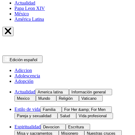
Actualidad
Papa Leon XIV
México
América Latina
Edición
español
Adiccion
Adolescencia
Adopción
Actualidad
America latina
Información general
Mexico
Mundo
Religión
Vaticano
Estilo de vida
Familia
For Her &amp; For Men
Pareja y sexualidad
Salud
Vida profesional
Espiritualidad
Devocion
Escritura
Misa y sacramentos
Misionero
Nuestras cruces