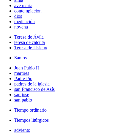
alma
ave maria
contemplación
dios
meditación
novena
Teresa de Ávila
teresa de calcuta
Teresa de Lisieux
Santos
Juan Pablo II
martires
Padre Pío
padres de la iglesia
san Francisco de Asís
san jose
san pablo
Tiempo ordinario
Tiempos litúrgicos
adviento