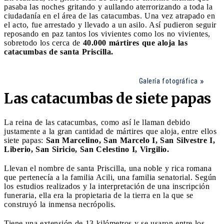
pasaba las noches gritando y aullando aterrorizando a toda la
ciudadanía en el área de las catacumbas. Una vez atrapado en
el acto, fue arrestado y llevado a un asilo. Así pudieron seguir
reposando en paz tantos los vivientes como los no vivientes,
sobretodo los cerca de
40.000 mártires que aloja las
catacumbas de santa Priscilla.
Galería fotográfica
Las catacumbas de siete papas
La reina de las catacumbas, como así le llaman debido
justamente a la gran cantidad de mártires que aloja, entre ellos
siete papas:
San Marcelino, San Marcelo I, San Silvestre I,
Liberio, San Siricio, San Celestino I, Virgilio.
Llevan el nombre de santa Priscilla, una noble y rica romana
que pertenecía a la familia Acili, una familia senatorial. Según
los estudios realizados y la interpretación de una inscripción
funeraria, ella era la propietaria de la tierra en la que se
construyó la inmensa necrópolis.
Tiene una extensión de 13 kilómetros y se usaron entre los