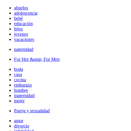
abuelos
adolescencia
bebé
educación
hijos
jovenes
vacaciones
paternidad
For Her &amp; For Men
boda
casa
cocina
embarazo
hombre
maternidad
mujer
Pareja y sexualidad
amor
divorcio