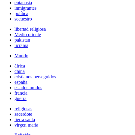
eutanasia
inmigrantes
política
secuestro
libertad religiosa
Medio oriente
pakistan
ucrania
Mundo
áfrica
china
cristianos perseguidos
españa
estados unidos
francia
guerra
religiosas
sacerdote
tierra santa
virgen maria