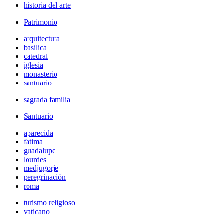
historia del arte
Patrimonio
arquitectura
basilica
catedral
iglesia
monasterio
santuario
sagrada familia
Santuario
aparecida
fatima
guadalupe
lourdes
medjugorje
peregrinación
roma
turismo religioso
vaticano