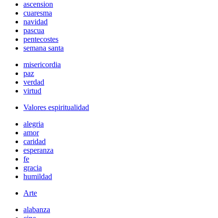
ascension
cuaresma
navidad
pascua
pentecostes
semana santa
misericordia
paz
verdad
virtud
Valores espiritualidad
alegria
amor
caridad
esperanza
fe
gracia
humildad
Arte
alabanza