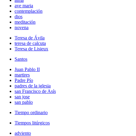
alma
ave maria
contemplación
dios
meditación
novena
Teresa de Ávila
teresa de calcuta
Teresa de Lisieux
Santos
Juan Pablo II
martires
Padre Pío
padres de la iglesia
san Francisco de Asís
san jose
san pablo
Tiempo ordinario
Tiempos litúrgicos
adviento