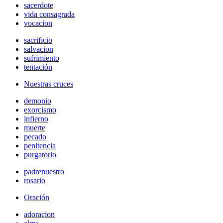
sacerdote
vida consagrada
vocacion
sacrificio
salvacion
sufrimiento
tentación
Nuestras cruces
demonio
exorcismo
infierno
muerte
pecado
penitencia
purgatorio
padrenuestro
rosario
Oración
adoracion