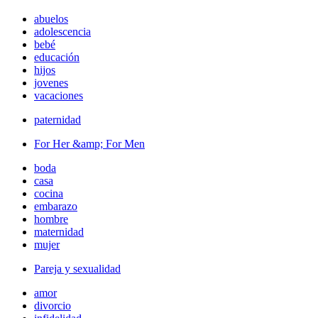
abuelos
adolescencia
bebé
educación
hijos
jovenes
vacaciones
paternidad
For Her &amp; For Men
boda
casa
cocina
embarazo
hombre
maternidad
mujer
Pareja y sexualidad
amor
divorcio