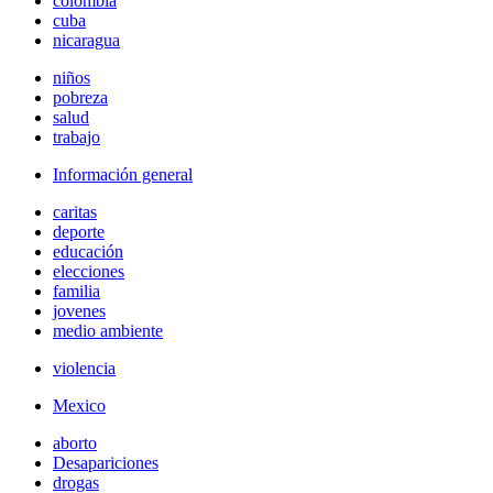
colombia
cuba
nicaragua
niños
pobreza
salud
trabajo
Información general
caritas
deporte
educación
elecciones
familia
jovenes
medio ambiente
violencia
Mexico
aborto
Desapariciones
drogas