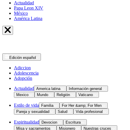
Actualidad
Papa Leon XIV
México
América Latina
Edición
español
Adiccion
Adolescencia
Adopción
Actualidad
America latina
Información general
Mexico
Mundo
Religión
Vaticano
Estilo de vida
Familia
For Her &amp; For Men
Pareja y sexualidad
Salud
Vida profesional
Espiritualidad
Devocion
Escritura
Misa y sacramentos
Misionero
Nuestras cruces