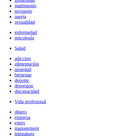
infidelidad
matrimonio
noviazgo
pareja
sexualidad
enfermedad
psicología
Salud
adiccion
alimentación
ansiedad
bienestar
deporte
depresion
discapacidad
Vida profesional
dinero
empresa
estres
management
teletrabajo