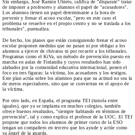
Sin embargo, José Ramón Ubieto, califica de "disparate" tratar
de imponer a profesores y alumnos el papel de "acusadores".
Los alumnos tienen un papel determinante a la hora de
prevenir y frenar el acoso escolar, "pero en este caso el
problema se resuelve en el propio centro y no se traslada a los
tribunales", puntualiza.
De hecho, los planes que están consiguiendo frenar el acoso
escolar proponen medidas que no pasan ni por obligar a los
alumnos a ejercer de chivatos ni por recurrir a los tribunales.
Programas como el KiVa, un método de prevención puesto en
marcha en aulas de Finlandia y cuyos resultados han sido
alabados por la comunidad educativa internacional, ponen el
foco en tres figuras: la víctima, los acosadores y los testigos.
Este plan actúa sobre los alumnos para que su actitud no sea la
de meros espectadores, sino que se conviertan en el apoyo de
la víctima.
Por otro lado, en España, el programa TEI (tutoría entre
iguales), que ya se implanta en muchos colegios, también
ofrece buenos resultados, "siempre hablando en términos de
prevención", tal y como explica el profesor de la UOC. El TEI
propone que todos los alumnos de primer curso de la ESO
tengan un compañero en tercero que los ayude y actúe como
su ángel de la guarda.