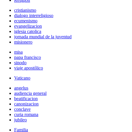
Religión
cristianismo
dialogo interreligioso
ecumenismo
evangelizacion
iglesia catolica
jornada mundial de la juventud
misionero
misa
papa francisco
sinodo
viaje apostólico
Vaticano
angelus
audiencia general
beatificacion
canonizacion
conclave
curia romana
jubileo
Familia