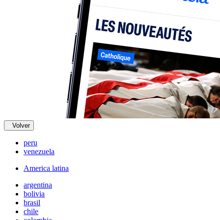
Volver
peru
venezuela
America latina
argentina
bolivia
brasil
chile