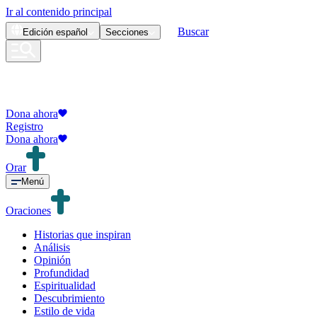
Ir al contenido principal
Buscar
Edición
español
Secciones
Dona ahora
Registro
Dona ahora
Orar
Menú
Oraciones
Historias que inspiran
Análisis
Opinión
Profundidad
Espiritualidad
Descubrimiento
Estilo de vida