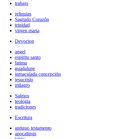
trabajo
reliquias
Sagrado Corazón
trinidad
virgen maria
Devocion
angel
espiritu santo
fatima
guadalupe
inmaculada concepción
jesucristo
milagro
Salmos
teologia
tradiciones
Escritura
antiguo testamento
apocalipsis