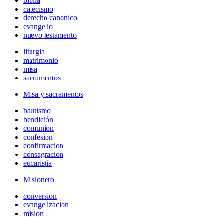
biblia
catecismo
derecho canonico
evangelio
nuevo testamento
liturgia
matrimonio
misa
sacramentos
Misa y sacramentos
bautismo
bendición
comunion
confesion
confirmacion
consagracion
eucaristia
Misionero
conversion
evangelizacion
mision