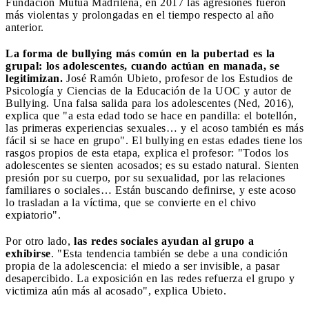
Fundación Mutua Madrileña, en 2017 las agresiones fueron
más violentas y prolongadas en el tiempo respecto al año
anterior.
La forma de bullying más común en la pubertad es la
grupal: los adolescentes, cuando actúan en manada, se
legitimizan.
José Ramón Ubieto, profesor de los Estudios de
Psicología y Ciencias de la Educación de la UOC y autor de
Bullying. Una falsa salida para los adolescentes (Ned, 2016),
explica que "a esta edad todo se hace en pandilla: el botellón,
las primeras experiencias sexuales… y el acoso también es más
fácil si se hace en grupo". El bullying en estas edades tiene los
rasgos propios de esta etapa, explica el profesor: "Todos los
adolescentes se sienten acosados; es su estado natural. Sienten
presión por su cuerpo, por su sexualidad, por las relaciones
familiares o sociales… Están buscando definirse, y este acoso
lo trasladan a la víctima, que se convierte en el chivo
expiatorio".
Por otro lado,
las redes sociales ayudan al grupo a
exhibirse
. "Esta tendencia también se debe a una condición
propia de la adolescencia: el miedo a ser invisible, a pasar
desapercibido. La exposición en las redes refuerza el grupo y
victimiza aún más al acosado", explica Ubieto.